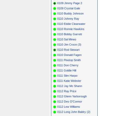
0109 Jimmy Page 2
0109 Crystal Gale
0110 Buddy Johnson
0110 Johnny Ray
0110 Eddie Clearwater
0110 Ronnie Hawkins
0110 Bobby Garrett
0110 Sal Mineo
0110 Jim Croce (3)
0110 Rod Stewart
0110 Donald Fagen
0111 Pinetop Smith
0111 Don Cherry
0111 Goldie Hill
0111 Slim Harpo
0111 Katie Webster
0112 Jay Mc Shann
0112 Ray Price
0112 Glenn Yarborough
0112 Des O'Connor
0112 Lew Williams
0112 Long John Baldry (2)