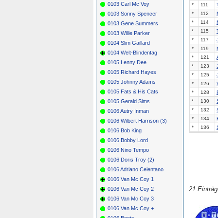
0103 Carl Mc Voy
*
111
0103 Sonny Spencer
*
112
*
114
0103 Gene Summers
*
115
0103 Willie Parker
*
117
0104 Slim Gaillard
*
119
0104 Welt-Blindentag
*
121
0105 Lenny Dee
*
123
0105 Richard Hayes
*
125
0105 Johnny Adams
*
126
0105 Fats & His Cats
*
128
0105 Gerald Sims
*
130
*
132
0106 Autry Inman
*
134
0106 Wilbert Harrison (3)
*
136
0106 Bob King
0106 Bobby Lord
0106 Nino Tempo
0106 Doris Troy (2)
0106 Adriano Celentano
0106 Van Mc Coy 1
21 Einträ
0106 Van Mc Coy 2
0106 Van Mc Coy 3
0106 Van Mc Coy +
0106 Boots