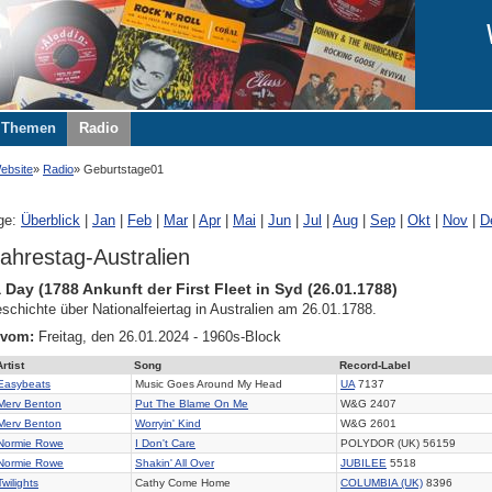
Themen
Radio
ebsite
Radio
Geburtstage01
ge:
Überblick
|
Jan
|
Feb
|
Mar
|
Apr
|
Mai
|
Jun
|
Jul
|
Aug
|
Sep
|
Okt
|
Nov
|
D
ahrestag-Australien
a Day (1788 Ankunft der First Fleet in Syd (26.01.1788)
chichte über Nationalfeiertag in Australien am 26.01.1788.
 vom:
Freitag, den 26.01.2024 - 1960s-Block
Artist
Song
Record-Label
Easybeats
Music Goes Around My Head
UA
7137
Merv Benton
Put The Blame On Me
W&G 2407
Merv Benton
Worryin' Kind
W&G 2601
Normie Rowe
I Don't Care
POLYDOR (UK) 56159
Normie Rowe
Shakin' All Over
JUBILEE
5518
Twilights
Cathy Come Home
COLUMBIA (UK)
8396