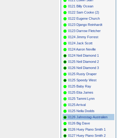
0121 Billy Ocean
0122 Sam Cooke (2)
0122 Eugene Church
0123 Django Reinhardt
0123 Darrow Fletcher
0124 Jimmy Forrest
0124 Jack Scott
0124 Aaron Neville
0124 Neil Diamond 1
0125 Neil Diamond 2
0126 Neil Diamond 3
0125 Rusty Draper
0125 Speedy West
0125 Baby Ray
0125 Etta James
0125 Tammi Lynn
0125 Arrival
0125 Nella Dodds
0126 Jahrestag-Australien
0126 Big Dave
0126 Huey Piano Smith 1
0127 Huey Piano Smith 2