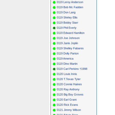
0119 Leroy Anderson
0119 Bob Mc Fadden
0119 Don Lang
0119 Shirley Ellis
0119 Bobby Starr
0119 Phil Everly
0119 Edward Hamilton
0119 Joe Johnson
0119 Janis Joplin
0119 Shelley Fabares
0119 Dolly Parton
0119 America
0119 Dino Martin
0119 Carl Perkins †1998
0120 Louis Innis
0120 T.Texas Tyler
0120 Connie Haines
0120 Ray Anthony
0120 Big Boy Groves
0120 Earl Grant
0120 Rick Evans
0121 Jimmy Wilson
0121 Edwin Starr