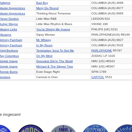
Twilights
Bad Boy
COLUMBIA (AUS) 4698
Master Apprentices
Merry Go Round
COLUMBIA (AUS) 8677
Master Apprentices
Thinking About Tomorrow
COLUMBIA (AUS) 8995
Trevor Gordon
Little Miss R&B
LEEDON 924
Judge Wayne
Little Miss Rhythm & Blues
VIKING 188
Missing Links
You're Driving Me Insane
PHILIPS (UK) 0231
Allusions
Gipsy Woman
PARLOPHONE(AUS) R8196
Johnny Farnham
Mr. Whippy
COLUMBIA (AUS) 8827
Johnny Farnham
In My Room
COLUMBIA (AUS) 5032
Virgil Brothers
Temptation 'bout To Get Me
PARLOPHONE
R5787
Ray Columbus
On My Mind
ZODIAC LP 1020
Simple Image
Grooviest Girl In The World
HMV (US) HR343
Simple Image
Michael & The Slipper Tree
HMV (US) HR367
Ronnie Burns
Exist Stage Right
SPIN 1789
Seekers
Carnival Is Over
CAPITOL
5531
ge insgesamt