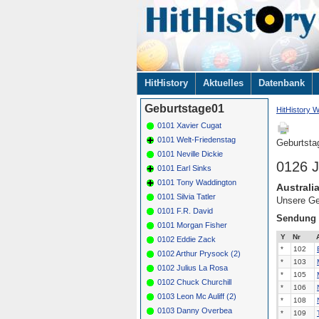
Navigation
HitHistory
Aktuelles
Datenbank
überspringen
Geburtstage01
HitHistory W
0101 Xavier Cugat
0101 Welt-Friedenstag
Geburtsta
0101 Neville Dickie
0126 J
0101 Earl Sinks
0101 Tony Waddington
Australi
0101 Silvia Tatler
Unsere Ges
0101 F.R. David
Sendung
0101 Morgan Fisher
Y
Nr
0102 Eddie Zack
*
102
0102 Arthur Prysock (2)
*
103
0102 Julius La Rosa
*
105
0102 Chuck Churchill
*
106
0103 Leon Mc Auliff (2)
*
108
0103 Danny Overbea
*
109