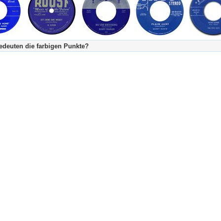
deuten die farbigen Punkte?
's Tageskalender:
urzgeschichte
fachlich bestimmt spannend, nicht verpassen!
Stundenbeitrag
urzgeschichten oder Stundensendungen in Arbeit
eschreibungstext (beschreibender Text)