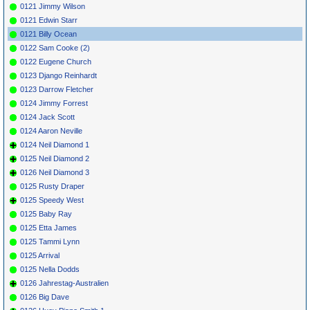
0121 Jimmy Wilson
0121 Edwin Starr
0121 Billy Ocean
0122 Sam Cooke (2)
0122 Eugene Church
0123 Django Reinhardt
0123 Darrow Fletcher
0124 Jimmy Forrest
0124 Jack Scott
0124 Aaron Neville
0124 Neil Diamond 1
0125 Neil Diamond 2
0126 Neil Diamond 3
0125 Rusty Draper
0125 Speedy West
0125 Baby Ray
0125 Etta James
0125 Tammi Lynn
0125 Arrival
0125 Nella Dodds
0126 Jahrestag-Australien
0126 Big Dave