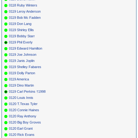
0118 Ruby Winters
0119 Leroy Anderson
0119 Bob Mc Fadden
0119 Don Lang
0119 Shirley Ellis
0119 Bobby Starr
0119 Phil Everly
0119 Edward Hamilton
0119 Joe Johnson
0119 Janis Joplin
0119 Shelley Fabares
0119 Dolly Parton
0119 America
0119 Dino Martin
0119 Carl Perkins †1998
0120 Louis Innis
0120 T.Texas Tyler
0120 Connie Haines
0120 Ray Anthony
0120 Big Boy Groves
0120 Earl Grant
0120 Rick Evans