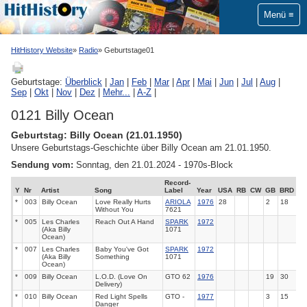
Menü
HitHistory Website
Radio
Geburtstage01
Geburtstage:
Überblick
|
Jan
|
Feb
|
Mar
|
Apr
|
Mai
|
Jun
|
Jul
|
Aug
|
Sep
|
Okt
|
Nov
|
Dez
|
Mehr...
|
A-Z
|
0121 Billy Ocean
Geburtstag: Billy Ocean (21.01.1950)
Unsere Geburtstags-Geschichte über Billy Ocean am 21.01.1950.
Sendung vom:
Sonntag, den 21.01.2024 - 1970s-Block
Record-
Y
Nr
Artist
Song
Label
Year
USA
RB
CW
GB
BRD
*
003
Billy Ocean
Love Really Hurts
ARIOLA
1976
28
2
18
Without You
7621
*
005
Les Charles
Reach Out A Hand
SPARK
1972
(Aka Billy
1071
Ocean)
*
007
Les Charles
Baby You've Got
SPARK
1972
(Aka Billy
Something
1071
Ocean)
*
009
Billy Ocean
L.O.D. (Love On
GTO 62
1976
19
30
Delivery)
*
010
Billy Ocean
Red Light Spells
GTO -
1977
3
15
Danger