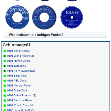
Was bedeuten die farbigen Punkte?
Für Axel's Tageskalender:
Geburtstage01
Grün = Kurzgeschichte
Grün! = fachlich bestimmt spannend, nicht verpassen!
0101 Xavier Cugat
Grün+ = Stundenbeitrag
0101 Welt-Friedenstag
Gelb = Kurzgeschichten oder Stundensendungen in Arbeit
0101 Neville Dickie
Blau = Beschreibungstext (beschreibender Text)
0101 Earl Sinks
0101 Tony Waddington
0101 Silvia Tatler
0101 F.R. David
0101 Morgan Fisher
0102 Eddie Zack
0102 Arthur Prysock (2)
0102 Julius La Rosa
0102 Chuck Churchill
0103 Leon Mc Auliff (2)