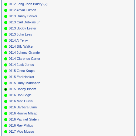
0112 Long John Baldry (2)
0112 Arbim Tillmon
0113 Danny Barker
0113 Carl Dobkins Jr.
0113 Bobby Lester
0113 John Lees
0114 Al Terry
0114 Billy Walker
0114 Johnny Grande
0114 Clarence Carter
0114 Jack Jones
0115 Gene Krupa
0115 Earl Hooker
0115 Rudy Martinzez
0115 Bobby Bloom
0116 Bob Bogle
0116 Mac Curtis
0116 Barbara Lynn
0116 Ronnie Milsap
0116 Patrinell Staten
0116 Ray Philips
0117 Vido Musso