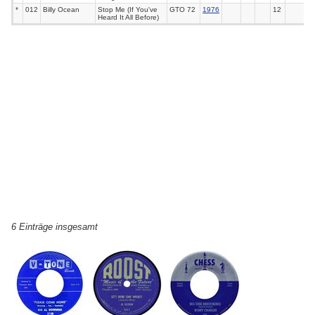
*
012
Billy Ocean
Stop Me (If You've
GTO 72
1976
12
Heard It All Before)
6 Einträge insgesamt