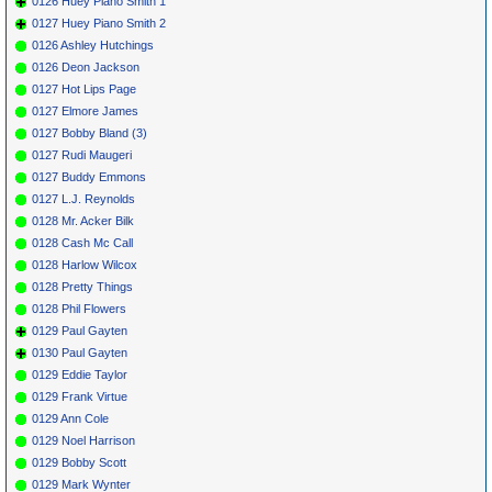
0126 Huey Piano Smith 1
0127 Huey Piano Smith 2
0126 Ashley Hutchings
0126 Deon Jackson
0127 Hot Lips Page
0127 Elmore James
0127 Bobby Bland (3)
0127 Rudi Maugeri
0127 Buddy Emmons
0127 L.J. Reynolds
0128 Mr. Acker Bilk
0128 Cash Mc Call
0128 Harlow Wilcox
0128 Pretty Things
0128 Phil Flowers
0129 Paul Gayten
0130 Paul Gayten
0129 Eddie Taylor
0129 Frank Virtue
0129 Ann Cole
0129 Noel Harrison
0129 Bobby Scott
0129 Mark Wynter