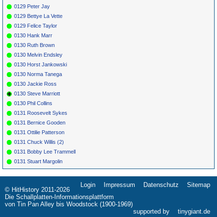
0129 Peter Jay
0129 Bettye La Vette
0129 Felice Taylor
0130 Hank Marr
0130 Ruth Brown
0130 Melvin Endsley
0130 Horst Jankowski
0130 Norma Tanega
0130 Jackie Ross
0130 Steve Marriott
0130 Phil Collins
0131 Roosevelt Sykes
0131 Bernice Gooden
0131 Ottilie Patterson
0131 Chuck Willis (2)
0131 Bobby Lee Trammell
0131 Stuart Margolin
Login
Impressum
Datenschutz
Sitemap
Navigation
© HitHistory 2011-2026
überspringen
Die Schallplatten-Informationsplattform
von Tin Pan Alley bis Woodstock (1900-1969)
supported by
tinygiant.de