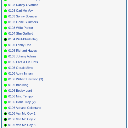
0103 Danny Overbea
0103 Carl Mc Voy
0103 Sonny Spencer
0103 Gene Summers
0103 Willie Parker
0104 Slim Gaillard
0104 Welt-Blindentag
0105 Lenny Dee
0105 Richard Hayes
0105 Johnny Adams
0105 Fats & His Cats
0105 Gerald Sims
0106 Autry Inman
0106 Wilbert Harrison (3)
0106 Bob King
0106 Bobby Lord
0106 Nino Tempo
0106 Doris Troy (2)
0106 Adriano Celentano
0106 Van Mc Coy 1
0106 Van Mc Coy 2
0106 Van Mc Coy 3