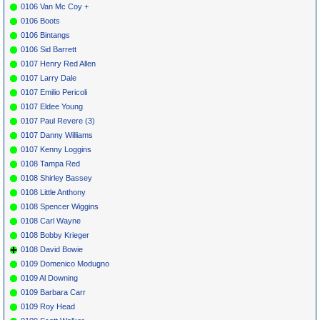
0106 Van Mc Coy +
0106 Boots
0106 Bintangs
0106 Sid Barrett
0107 Henry Red Allen
0107 Larry Dale
0107 Emilio Pericoli
0107 Eldee Young
0107 Paul Revere (3)
0107 Danny Williams
0107 Kenny Loggins
0108 Tampa Red
0108 Shirley Bassey
0108 Little Anthony
0108 Spencer Wiggins
0108 Carl Wayne
0108 Bobby Krieger
0108 David Bowie
0109 Domenico Modugno
0109 Al Downing
0109 Barbara Carr
0109 Roy Head