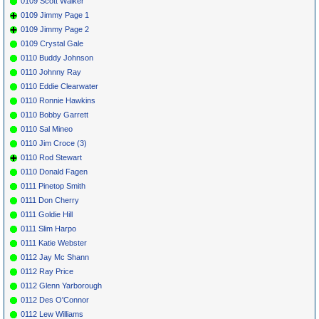
0109 Scott Walker
0109 Jimmy Page 1
0109 Jimmy Page 2
0109 Crystal Gale
0110 Buddy Johnson
0110 Johnny Ray
0110 Eddie Clearwater
0110 Ronnie Hawkins
0110 Bobby Garrett
0110 Sal Mineo
0110 Jim Croce (3)
0110 Rod Stewart
0110 Donald Fagen
0111 Pinetop Smith
0111 Don Cherry
0111 Goldie Hill
0111 Slim Harpo
0111 Katie Webster
0112 Jay Mc Shann
0112 Ray Price
0112 Glenn Yarborough
0112 Des O'Connor
0112 Lew Williams