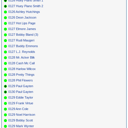
0126 Huey Piano Smith 1
0127 Huey Piano Smith 2
0126 Ashley Hutchings
0126 Deon Jackson
0127 Hot Lips Page
0127 Elmore James
0127 Bobby Bland (3)
0127 Rudi Maugeri
0127 Buddy Emmons
0127 L.J. Reynolds
0128 Mr. Acker Bilk
0128 Cash Mc Call
0128 Harlow Wilcox
0128 Pretty Things
0128 Phil Flowers
0129 Paul Gayten
0130 Paul Gayten
0129 Eddie Taylor
0129 Frank Virtue
0129 Ann Cole
0129 Noel Harrison
0129 Bobby Scott
0129 Mark Wynter