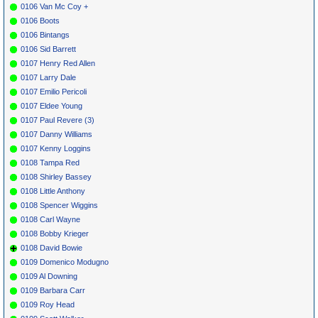
0106 Van Mc Coy +
0106 Boots
0106 Bintangs
0106 Sid Barrett
0107 Henry Red Allen
0107 Larry Dale
0107 Emilio Pericoli
0107 Eldee Young
0107 Paul Revere (3)
0107 Danny Williams
0107 Kenny Loggins
0108 Tampa Red
0108 Shirley Bassey
0108 Little Anthony
0108 Spencer Wiggins
0108 Carl Wayne
0108 Bobby Krieger
0108 David Bowie
0109 Domenico Modugno
0109 Al Downing
0109 Barbara Carr
0109 Roy Head