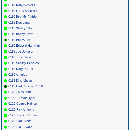
0118 Ruby Winters
0119 Leroy Anderson
0119 Bob Mc Fadden
0119 Don Lang
0119 Shirley Ellis
0119 Bobby Starr
0119 Phil Everly
0119 Edward Hamilton
0119 Joe Johnson
0119 Janis Joplin
0119 Shelley Fabares
0119 Dolly Parton
0119 America
0119 Dino Martin
0119 Carl Perkins †1998
0120 Louis Innis
0120 T.Texas Tyler
0120 Connie Haines
0120 Ray Anthony
0120 Big Boy Groves
0120 Earl Grant
0120 Rick Evans