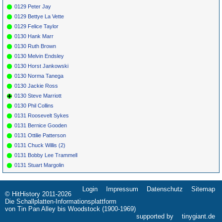
0129 Peter Jay
0129 Bettye La Vette
0129 Felice Taylor
0130 Hank Marr
0130 Ruth Brown
0130 Melvin Endsley
0130 Horst Jankowski
0130 Norma Tanega
0130 Jackie Ross
0130 Steve Marriott
0130 Phil Collins
0131 Roosevelt Sykes
0131 Bernice Gooden
0131 Ottilie Patterson
0131 Chuck Willis (2)
0131 Bobby Lee Trammell
0131 Stuart Margolin
Login
Impressum
Datenschutz
Sitemap
Navigation
© HitHistory 2011-2026
überspringen
Die Schallplatten-Informationsplattform
von Tin Pan Alley bis Woodstock (1900-1969)
supported by
tinygiant.de