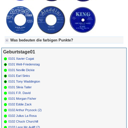
Was bedeuten die farbigen Punkte?
Für Axel's Tageskalender:
Geburtstage01
Grün = Kurzgeschichte
Grün! = fachlich bestimmt spannend, nicht verpassen!
0101 Xavier Cugat
Grün+ = Stundenbeitrag
0101 Welt-Friedenstag
Gelb = Kurzgeschichten oder Stundensendungen in Arbeit
0101 Neville Dickie
Blau = Beschreibungstext (beschreibender Text)
0101 Earl Sinks
0101 Tony Waddington
0101 Silvia Tatler
0101 F.R. David
0101 Morgan Fisher
0102 Eddie Zack
0102 Arthur Prysock (2)
0102 Julius La Rosa
0102 Chuck Churchill
0103 Leon Mc Auliff (2)