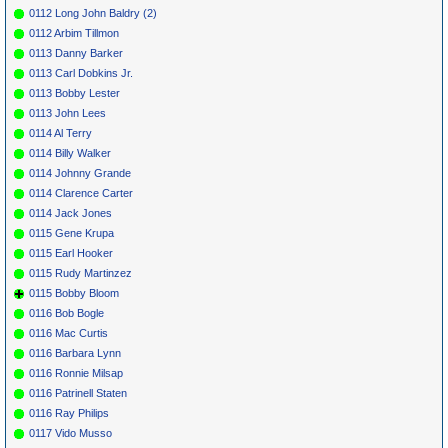
0112 Long John Baldry (2)
0112 Arbim Tillmon
0113 Danny Barker
0113 Carl Dobkins Jr.
0113 Bobby Lester
0113 John Lees
0114 Al Terry
0114 Billy Walker
0114 Johnny Grande
0114 Clarence Carter
0114 Jack Jones
0115 Gene Krupa
0115 Earl Hooker
0115 Rudy Martinzez
0115 Bobby Bloom
0116 Bob Bogle
0116 Mac Curtis
0116 Barbara Lynn
0116 Ronnie Milsap
0116 Patrinell Staten
0116 Ray Philips
0117 Vido Musso