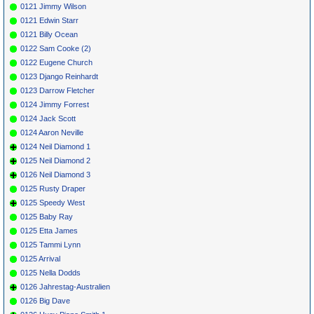
0121 Jimmy Wilson
0121 Edwin Starr
0121 Billy Ocean
0122 Sam Cooke (2)
0122 Eugene Church
0123 Django Reinhardt
0123 Darrow Fletcher
0124 Jimmy Forrest
0124 Jack Scott
0124 Aaron Neville
0124 Neil Diamond 1
0125 Neil Diamond 2
0126 Neil Diamond 3
0125 Rusty Draper
0125 Speedy West
0125 Baby Ray
0125 Etta James
0125 Tammi Lynn
0125 Arrival
0125 Nella Dodds
0126 Jahrestag-Australien
0126 Big Dave