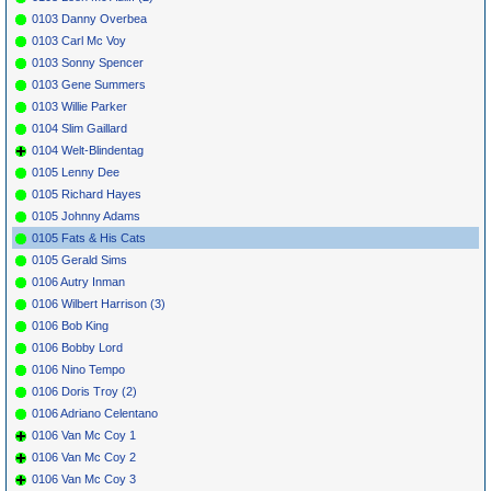
0103 Danny Overbea
0103 Carl Mc Voy
0103 Sonny Spencer
0103 Gene Summers
0103 Willie Parker
0104 Slim Gaillard
0104 Welt-Blindentag
0105 Lenny Dee
0105 Richard Hayes
0105 Johnny Adams
0105 Fats & His Cats
0105 Gerald Sims
0106 Autry Inman
0106 Wilbert Harrison (3)
0106 Bob King
0106 Bobby Lord
0106 Nino Tempo
0106 Doris Troy (2)
0106 Adriano Celentano
0106 Van Mc Coy 1
0106 Van Mc Coy 2
0106 Van Mc Coy 3