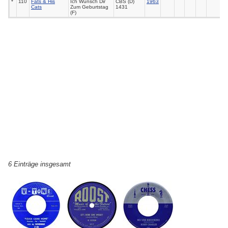
*
110
Fats & His
Ich Wünsch Dir
CBS (D)
1963
Cats
Zum Geburtstag
1431
(F)
6 Einträge insgesamt