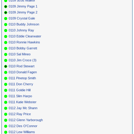
0109 Scott Walker
0109 Jimmy Page 1
0109 Jimmy Page 2
0109 Crystal Gale
0110 Buddy Johnson
0110 Johnny Ray
0110 Eddie Clearwater
0110 Ronnie Hawkins
0110 Bobby Garrett
0110 Sal Mineo
0110 Jim Croce (3)
0110 Rod Stewart
0110 Donald Fagen
0111 Pinetop Smith
0111 Don Cherry
0111 Goldie Hill
0111 Slim Harpo
0111 Katie Webster
0112 Jay Mc Shann
0112 Ray Price
0112 Glenn Yarborough
0112 Des O'Connor
0112 Lew Williams