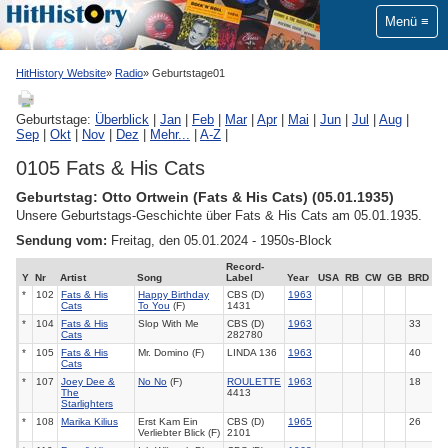
Menü
HitHistory Website
Radio
Geburtstage01
Geburtstage:
Überblick
|
Jan
|
Feb
|
Mar
|
Apr
|
Mai
|
Jun
|
Jul
|
Aug
|
Sep
|
Okt
|
Nov
|
Dez
|
Mehr...
|
A-Z
|
0105 Fats & His Cats
Geburtstag: Otto Ortwein (Fats & His Cats) (05.01.1935)
Unsere Geburtstags-Geschichte über Fats & His Cats am 05.01.1935.
Sendung vom:
Freitag, den 05.01.2024 - 1950s-Block
Record-
Y
Nr
Artist
Song
Label
Year
USA
RB
CW
GB
BRD
*
102
Fats & His
Happy Birthday
CBS (D)
1963
Cats
To You
(F)
1431
*
104
Fats & His
Slop With Me
CBS (D)
1963
33
Cats
282780
*
105
Fats & His
Mr. Domino (F)
LINDA 136
1963
40
Cats
*
107
Joey Dee &
No No
(F)
ROULETTE
1963
18
The
4413
Starlighters
*
108
Marika Kilius
Erst Kam Ein
CBS (D)
1965
26
Verliebter Blick (F)
2101