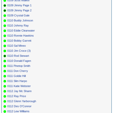
0109 Scott Walker
0109 Jimmy Page 1
0109 Jimmy Page 2
0109 Crystal Gale
0110 Buddy Johnson
0110 Johnny Ray
0110 Eddie Clearwater
0110 Ronnie Hawkins
0110 Bobby Garrett
0110 Sal Mineo
0110 Jim Croce (3)
0110 Rod Stewart
0110 Donald Fagen
0111 Pinetop Smith
0111 Don Cherry
0111 Goldie Hill
0111 Slim Harpo
0111 Katie Webster
0112 Jay Mc Shann
0112 Ray Price
0112 Glenn Yarborough
0112 Des O'Connor
0112 Lew Williams