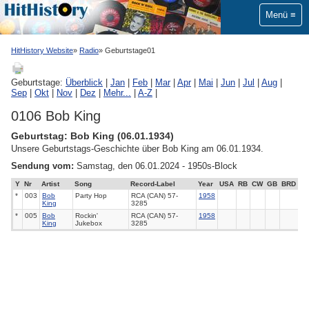
Menü
HitHistory Website
Radio
Geburtstage01
Geburtstage:
Überblick
|
Jan
|
Feb
|
Mar
|
Apr
|
Mai
|
Jun
|
Jul
|
Aug
|
Sep
|
Okt
|
Nov
|
Dez
|
Mehr...
|
A-Z
|
0106 Bob King
Geburtstag: Bob King (06.01.1934)
Unsere Geburtstags-Geschichte über Bob King am 06.01.1934.
Sendung vom:
Samstag, den 06.01.2024 - 1950s-Block
Y
Nr
Artist
Song
Record-Label
Year
USA
RB
CW
GB
BRD
*
003
Bob
Party Hop
RCA (CAN) 57-
1958
King
3285
*
005
Bob
Rockin'
RCA (CAN) 57-
1958
King
Jukebox
3285