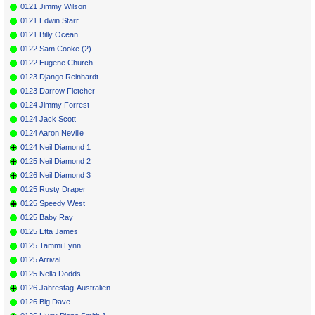
0121 Jimmy Wilson
0121 Edwin Starr
0121 Billy Ocean
0122 Sam Cooke (2)
0122 Eugene Church
0123 Django Reinhardt
0123 Darrow Fletcher
0124 Jimmy Forrest
0124 Jack Scott
0124 Aaron Neville
0124 Neil Diamond 1
0125 Neil Diamond 2
0126 Neil Diamond 3
0125 Rusty Draper
0125 Speedy West
0125 Baby Ray
0125 Etta James
0125 Tammi Lynn
0125 Arrival
0125 Nella Dodds
0126 Jahrestag-Australien
0126 Big Dave