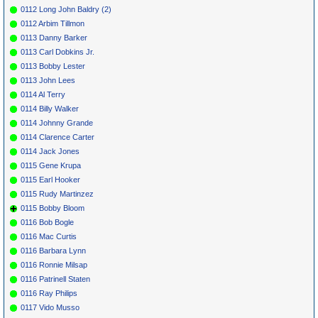
0112 Long John Baldry (2)
0112 Arbim Tillmon
0113 Danny Barker
0113 Carl Dobkins Jr.
0113 Bobby Lester
0113 John Lees
0114 Al Terry
0114 Billy Walker
0114 Johnny Grande
0114 Clarence Carter
0114 Jack Jones
0115 Gene Krupa
0115 Earl Hooker
0115 Rudy Martinzez
0115 Bobby Bloom
0116 Bob Bogle
0116 Mac Curtis
0116 Barbara Lynn
0116 Ronnie Milsap
0116 Patrinell Staten
0116 Ray Philips
0117 Vido Musso