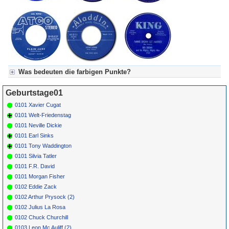
Was bedeuten die farbigen Punkte?
Für Axel's Tageskalender:
Geburtstage01
Grün = Kurzgeschichte
Grün! = fachlich bestimmt spannend, nicht verpassen!
0101 Xavier Cugat
Grün+ = Stundenbeitrag
0101 Welt-Friedenstag
Gelb = Kurzgeschichten oder Stundensendungen in Arbeit
0101 Neville Dickie
Blau = Beschreibungstext (beschreibender Text)
0101 Earl Sinks
0101 Tony Waddington
0101 Silvia Tatler
0101 F.R. David
0101 Morgan Fisher
0102 Eddie Zack
0102 Arthur Prysock (2)
0102 Julius La Rosa
0102 Chuck Churchill
0103 Leon Mc Auliff (2)