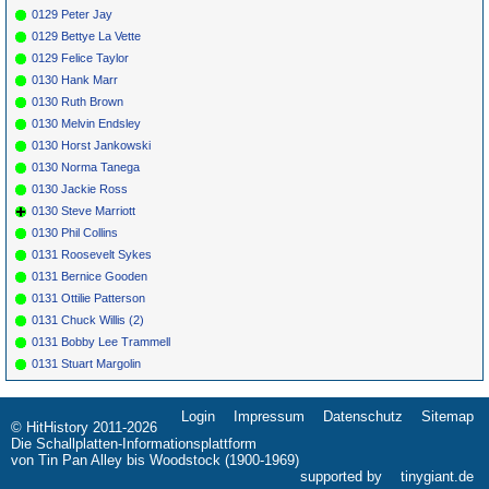
0129 Peter Jay
0129 Bettye La Vette
0129 Felice Taylor
0130 Hank Marr
0130 Ruth Brown
0130 Melvin Endsley
0130 Horst Jankowski
0130 Norma Tanega
0130 Jackie Ross
0130 Steve Marriott
0130 Phil Collins
0131 Roosevelt Sykes
0131 Bernice Gooden
0131 Ottilie Patterson
0131 Chuck Willis (2)
0131 Bobby Lee Trammell
0131 Stuart Margolin
Login
Impressum
Datenschutz
Sitemap
Navigation
© HitHistory 2011-2026
überspringen
Die Schallplatten-Informationsplattform
von Tin Pan Alley bis Woodstock (1900-1969)
supported by
tinygiant.de