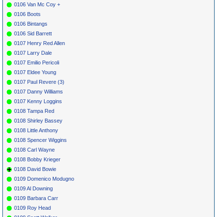
0106 Van Mc Coy +
0106 Boots
0106 Bintangs
0106 Sid Barrett
0107 Henry Red Allen
0107 Larry Dale
0107 Emilio Pericoli
0107 Eldee Young
0107 Paul Revere (3)
0107 Danny Williams
0107 Kenny Loggins
0108 Tampa Red
0108 Shirley Bassey
0108 Little Anthony
0108 Spencer Wiggins
0108 Carl Wayne
0108 Bobby Krieger
0108 David Bowie
0109 Domenico Modugno
0109 Al Downing
0109 Barbara Carr
0109 Roy Head