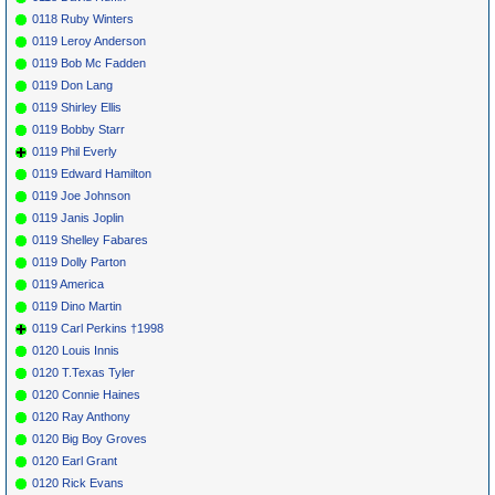
0118 Ruby Winters
0119 Leroy Anderson
0119 Bob Mc Fadden
0119 Don Lang
0119 Shirley Ellis
0119 Bobby Starr
0119 Phil Everly
0119 Edward Hamilton
0119 Joe Johnson
0119 Janis Joplin
0119 Shelley Fabares
0119 Dolly Parton
0119 America
0119 Dino Martin
0119 Carl Perkins †1998
0120 Louis Innis
0120 T.Texas Tyler
0120 Connie Haines
0120 Ray Anthony
0120 Big Boy Groves
0120 Earl Grant
0120 Rick Evans