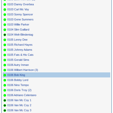
0103 Danny Overbea
0103 Carl Mc Voy
0103 Sonny Spencer
0103 Gene Summers
0103 Willie Parker
0104 Slim Gaillard
0104 Welt-Blindentag
0105 Lenny Dee
0105 Richard Hayes
0105 Johnny Adams
0105 Fats & His Cats
0105 Gerald Sims
0106 Autry Inman
0106 Wilbert Harrison (3)
0106 Bob King
0106 Bobby Lord
0106 Nino Tempo
0106 Doris Troy (2)
0106 Adriano Celentano
0106 Van Mc Coy 1
0106 Van Mc Coy 2
0106 Van Mc Coy 3