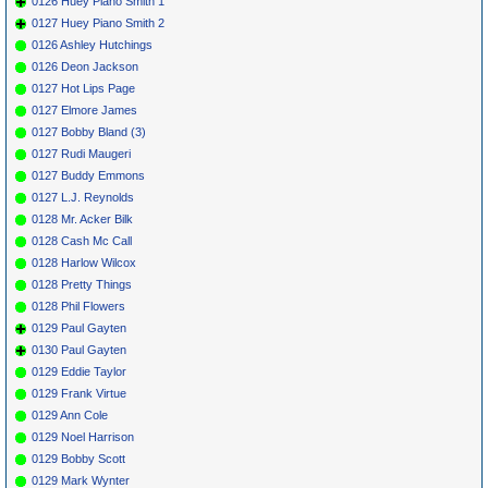
0126 Huey Piano Smith 1
0127 Huey Piano Smith 2
0126 Ashley Hutchings
0126 Deon Jackson
0127 Hot Lips Page
0127 Elmore James
0127 Bobby Bland (3)
0127 Rudi Maugeri
0127 Buddy Emmons
0127 L.J. Reynolds
0128 Mr. Acker Bilk
0128 Cash Mc Call
0128 Harlow Wilcox
0128 Pretty Things
0128 Phil Flowers
0129 Paul Gayten
0130 Paul Gayten
0129 Eddie Taylor
0129 Frank Virtue
0129 Ann Cole
0129 Noel Harrison
0129 Bobby Scott
0129 Mark Wynter