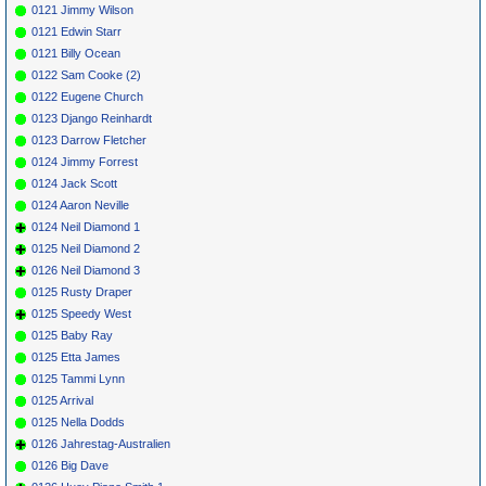
0121 Jimmy Wilson
0121 Edwin Starr
0121 Billy Ocean
0122 Sam Cooke (2)
0122 Eugene Church
0123 Django Reinhardt
0123 Darrow Fletcher
0124 Jimmy Forrest
0124 Jack Scott
0124 Aaron Neville
0124 Neil Diamond 1
0125 Neil Diamond 2
0126 Neil Diamond 3
0125 Rusty Draper
0125 Speedy West
0125 Baby Ray
0125 Etta James
0125 Tammi Lynn
0125 Arrival
0125 Nella Dodds
0126 Jahrestag-Australien
0126 Big Dave