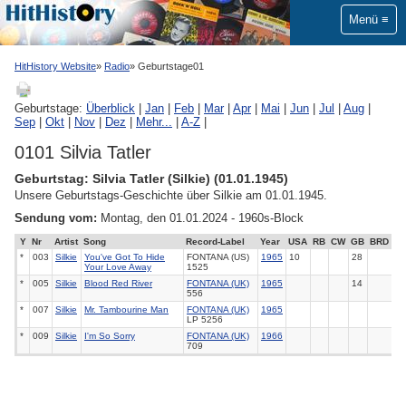
Menü
HitHistory Website
Radio
Geburtstage01
Geburtstage:
Überblick
|
Jan
|
Feb
|
Mar
|
Apr
|
Mai
|
Jun
|
Jul
|
Aug
|
Sep
|
Okt
|
Nov
|
Dez
|
Mehr...
|
A-Z
|
0101 Silvia Tatler
Geburtstag: Silvia Tatler (Silkie) (01.01.1945)
Unsere Geburtstags-Geschichte über Silkie am 01.01.1945.
Sendung vom:
Montag, den 01.01.2024 - 1960s-Block
Y
Nr
Artist
Song
Record-Label
Year
USA
RB
CW
GB
BRD
*
003
Silkie
You've Got To Hide
FONTANA (US)
1965
10
28
Your Love Away
1525
*
005
Silkie
Blood Red River
FONTANA (UK)
1965
14
556
*
007
Silkie
Mr. Tambourine Man
FONTANA (UK)
1965
LP 5256
*
009
Silkie
I'm So Sorry
FONTANA (UK)
1966
709