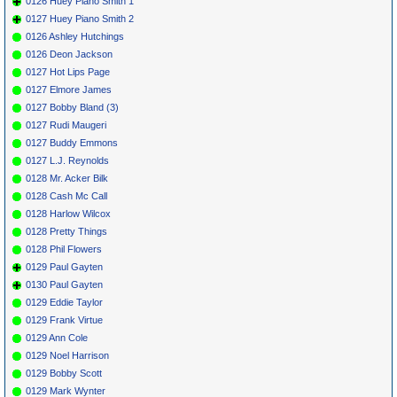
0126 Huey Piano Smith 1
0127 Huey Piano Smith 2
0126 Ashley Hutchings
0126 Deon Jackson
0127 Hot Lips Page
0127 Elmore James
0127 Bobby Bland (3)
0127 Rudi Maugeri
0127 Buddy Emmons
0127 L.J. Reynolds
0128 Mr. Acker Bilk
0128 Cash Mc Call
0128 Harlow Wilcox
0128 Pretty Things
0128 Phil Flowers
0129 Paul Gayten
0130 Paul Gayten
0129 Eddie Taylor
0129 Frank Virtue
0129 Ann Cole
0129 Noel Harrison
0129 Bobby Scott
0129 Mark Wynter