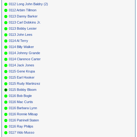
0112 Long John Baldry (2)
0112 Arbim Tillmon
0113 Danny Barker
0113 Carl Dobkins Jr.
0113 Bobby Lester
0113 John Lees
0114 Al Terry
0114 Billy Walker
0114 Johnny Grande
0114 Clarence Carter
0114 Jack Jones
0115 Gene Krupa
0115 Earl Hooker
0115 Rudy Martinzez
0115 Bobby Bloom
0116 Bob Bogle
0116 Mac Curtis
0116 Barbara Lynn
0116 Ronnie Milsap
0116 Patrinell Staten
0116 Ray Philips
0117 Vido Musso