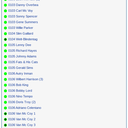
0103 Danny Overbea
0103 Carl Mc Voy
0103 Sonny Spencer
0103 Gene Summers
0103 Willie Parker
0104 Slim Gaillard
0104 Welt-Blindentag
0105 Lenny Dee
0105 Richard Hayes
0105 Johnny Adams
0105 Fats & His Cats
0105 Gerald Sims
0106 Autry Inman
0106 Wilbert Harrison (3)
0106 Bob King
0106 Bobby Lord
0106 Nino Tempo
0106 Doris Troy (2)
0106 Adriano Celentano
0106 Van Mc Coy 1
0106 Van Mc Coy 2
0106 Van Mc Coy 3