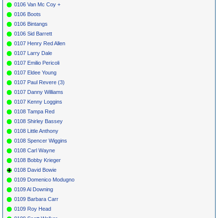
0106 Van Mc Coy +
0106 Boots
0106 Bintangs
0106 Sid Barrett
0107 Henry Red Allen
0107 Larry Dale
0107 Emilio Pericoli
0107 Eldee Young
0107 Paul Revere (3)
0107 Danny Williams
0107 Kenny Loggins
0108 Tampa Red
0108 Shirley Bassey
0108 Little Anthony
0108 Spencer Wiggins
0108 Carl Wayne
0108 Bobby Krieger
0108 David Bowie
0109 Domenico Modugno
0109 Al Downing
0109 Barbara Carr
0109 Roy Head