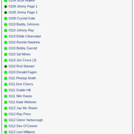
0109 Scott Walker
0109 Jimmy Page 1
0109 Jimmy Page 2
0109 Crystal Gale
0110 Buddy Johnson
0110 Johnny Ray
0110 Eddie Clearwater
0110 Ronnie Hawkins
0110 Bobby Garrett
0110 Sal Mineo
0110 Jim Croce (3)
0110 Rod Stewart
0110 Donald Fagen
0111 Pinetop Smith
0111 Don Cherry
0111 Goldie Hill
0111 Slim Harpo
0111 Katie Webster
0112 Jay Mc Shann
0112 Ray Price
0112 Glenn Yarborough
0112 Des O'Connor
0112 Lew Williams