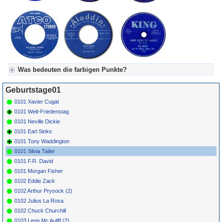
Was bedeuten die farbigen Punkte?
Für Axel's Tageskalender:
Geburtstage01
Grün = Kurzgeschichte
Grün! = fachlich bestimmt spannend, nicht verpassen!
0101 Xavier Cugat
Grün+ = Stundenbeitrag
0101 Welt-Friedenstag
Gelb = Kurzgeschichten oder Stundensendungen in Arbeit
0101 Neville Dickie
Blau = Beschreibungstext (beschreibender Text)
0101 Earl Sinks
0101 Tony Waddington
0101 Silvia Tatler
0101 F.R. David
0101 Morgan Fisher
0102 Eddie Zack
0102 Arthur Prysock (2)
0102 Julius La Rosa
0102 Chuck Churchill
0103 Leon Mc Auliff (2)