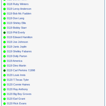
0118 Ruby Winters
0119 Leroy Anderson
0119 Bob Mc Fadden
0119 Don Lang
0119 Shirley Ellis
0119 Bobby Starr
0119 Phil Everly
0119 Edward Hamilton
0119 Joe Johnson
0119 Janis Joplin
0119 Shelley Fabares
0119 Dolly Parton
0119 America
0119 Dino Martin
0119 Carl Perkins †1998
0120 Louis Innis
0120 T.Texas Tyler
0120 Connie Haines
0120 Ray Anthony
0120 Big Boy Groves
0120 Earl Grant
0120 Rick Evans