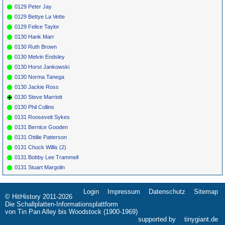
0129 Peter Jay
0129 Bettye La Vette
0129 Felice Taylor
0130 Hank Marr
0130 Ruth Brown
0130 Melvin Endsley
0130 Horst Jankowski
0130 Norma Tanega
0130 Jackie Ross
0130 Steve Marriott
0130 Phil Collins
0131 Roosevelt Sykes
0131 Bernice Gooden
0131 Ottilie Patterson
0131 Chuck Willis (2)
0131 Bobby Lee Trammell
0131 Stuart Margolin
Login
Impressum
Datenschutz
Sitemap
Navigation
© HitHistory 2011-2026
überspringen
Die Schallplatten-Informationsplattform
von Tin Pan Alley bis Woodstock (1900-1969)
supported by
tinygiant.de