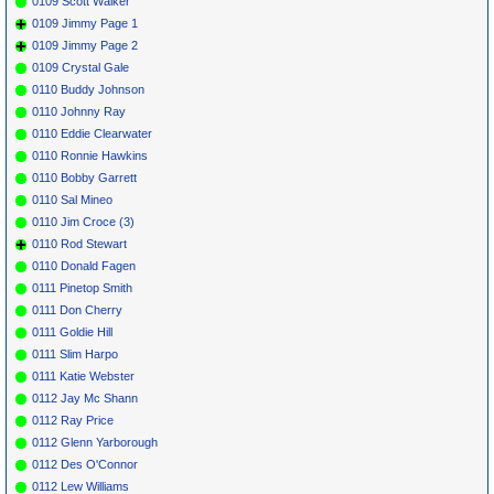
0109 Scott Walker
0109 Jimmy Page 1
0109 Jimmy Page 2
0109 Crystal Gale
0110 Buddy Johnson
0110 Johnny Ray
0110 Eddie Clearwater
0110 Ronnie Hawkins
0110 Bobby Garrett
0110 Sal Mineo
0110 Jim Croce (3)
0110 Rod Stewart
0110 Donald Fagen
0111 Pinetop Smith
0111 Don Cherry
0111 Goldie Hill
0111 Slim Harpo
0111 Katie Webster
0112 Jay Mc Shann
0112 Ray Price
0112 Glenn Yarborough
0112 Des O'Connor
0112 Lew Williams