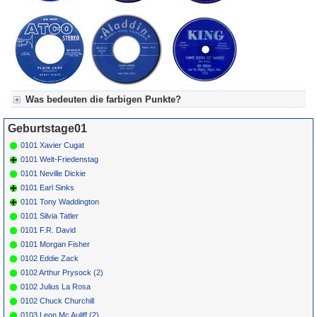
Was bedeuten die farbigen Punkte?
Für Axel's Tageskalender:
Geburtstage01
Grün = Kurzgeschichte
Grün! = fachlich bestimmt spannend, nicht verpassen!
0101 Xavier Cugat
Grün+ = Stundenbeitrag
0101 Welt-Friedenstag
Gelb = Kurzgeschichten oder Stundensendungen in Arbeit
0101 Neville Dickie
Blau = Beschreibungstext (beschreibender Text)
0101 Earl Sinks
0101 Tony Waddington
0101 Silvia Tatler
0101 F.R. David
0101 Morgan Fisher
0102 Eddie Zack
0102 Arthur Prysock (2)
0102 Julius La Rosa
0102 Chuck Churchill
0103 Leon Mc Auliff (2)