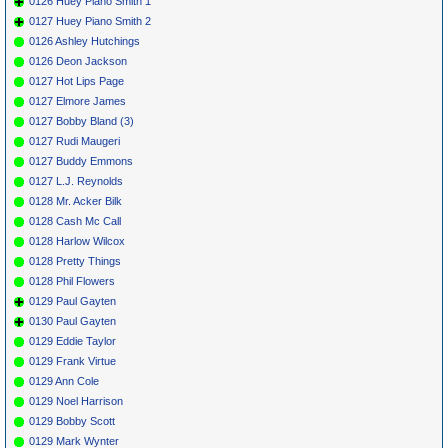
0126 Huey Piano Smith 1
0127 Huey Piano Smith 2
0126 Ashley Hutchings
0126 Deon Jackson
0127 Hot Lips Page
0127 Elmore James
0127 Bobby Bland (3)
0127 Rudi Maugeri
0127 Buddy Emmons
0127 L.J. Reynolds
0128 Mr. Acker Bilk
0128 Cash Mc Call
0128 Harlow Wilcox
0128 Pretty Things
0128 Phil Flowers
0129 Paul Gayten
0130 Paul Gayten
0129 Eddie Taylor
0129 Frank Virtue
0129 Ann Cole
0129 Noel Harrison
0129 Bobby Scott
0129 Mark Wynter