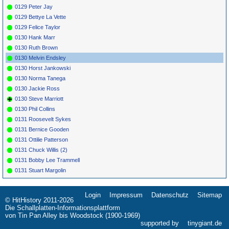
0129 Peter Jay
0129 Bettye La Vette
0129 Felice Taylor
0130 Hank Marr
0130 Ruth Brown
0130 Melvin Endsley
0130 Horst Jankowski
0130 Norma Tanega
0130 Jackie Ross
0130 Steve Marriott
0130 Phil Collins
0131 Roosevelt Sykes
0131 Bernice Gooden
0131 Ottilie Patterson
0131 Chuck Willis (2)
0131 Bobby Lee Trammell
0131 Stuart Margolin
Login
Impressum
Datenschutz
Sitemap
Navigation
© HitHistory 2011-2026
überspringen
Die Schallplatten-Informationsplattform
von Tin Pan Alley bis Woodstock (1900-1969)
supported by
tinygiant.de