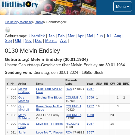
Menü
HitHistory Website
Radio
Geburtstage01
Geburtstage:
Überblick
|
Jan
|
Feb
|
Mar
|
Apr
|
Mai
|
Jun
|
Jul
|
Aug
|
Sep
|
Okt
|
Nov
|
Dez
|
Mehr...
|
A-Z
|
0130 Melvin Endsley
Geburtstag: Melvin Endsley (30.01.1934)
Unsere Geburtstags-Geschichte über Melvin Endsley am 30.01.1934.
Sendung vom:
Dienstag, den 30.01.2024 - 1950s-Block
Record-
Y
Nr
Artist
Song
Label
Year
USA
RB
CW
GB
BRD
*
003
Melvin
I Like Your Kind Of
RCA
47-6891
1957
Endsley
Love
*
005
Guy
Singing The Blues
COLUMBIA
1956
1
1
2
Mitchell
40769
*
006
Guy
Knee Deep In The
COLUMBIA
1957
16
3
Mitchell
Blues
40820
*
008
Marty
Ain't I The Lucky
COLUMBIA
1958
23
Robbins
One
41282
*
009
Rusty &
Love Me To Pieces
HICKORY
1957
14
Doug
1068
*
011
Janis
Love Me To Pieces
RCA
47-6832
1957