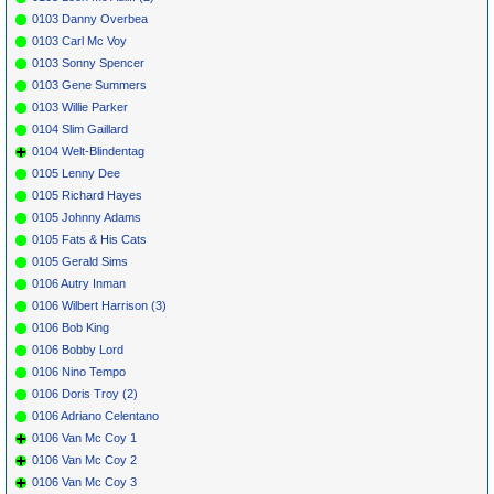
0103 Danny Overbea
0103 Carl Mc Voy
0103 Sonny Spencer
0103 Gene Summers
0103 Willie Parker
0104 Slim Gaillard
0104 Welt-Blindentag
0105 Lenny Dee
0105 Richard Hayes
0105 Johnny Adams
0105 Fats & His Cats
0105 Gerald Sims
0106 Autry Inman
0106 Wilbert Harrison (3)
0106 Bob King
0106 Bobby Lord
0106 Nino Tempo
0106 Doris Troy (2)
0106 Adriano Celentano
0106 Van Mc Coy 1
0106 Van Mc Coy 2
0106 Van Mc Coy 3