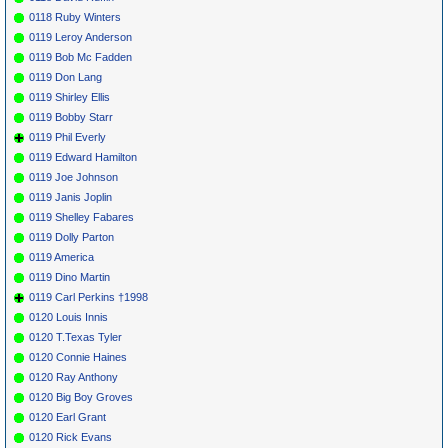
0118 Ruby Winters
0119 Leroy Anderson
0119 Bob Mc Fadden
0119 Don Lang
0119 Shirley Ellis
0119 Bobby Starr
0119 Phil Everly
0119 Edward Hamilton
0119 Joe Johnson
0119 Janis Joplin
0119 Shelley Fabares
0119 Dolly Parton
0119 America
0119 Dino Martin
0119 Carl Perkins †1998
0120 Louis Innis
0120 T.Texas Tyler
0120 Connie Haines
0120 Ray Anthony
0120 Big Boy Groves
0120 Earl Grant
0120 Rick Evans