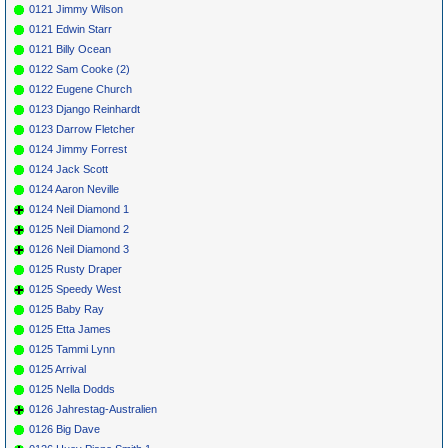
0121 Jimmy Wilson
0121 Edwin Starr
0121 Billy Ocean
0122 Sam Cooke (2)
0122 Eugene Church
0123 Django Reinhardt
0123 Darrow Fletcher
0124 Jimmy Forrest
0124 Jack Scott
0124 Aaron Neville
0124 Neil Diamond 1
0125 Neil Diamond 2
0126 Neil Diamond 3
0125 Rusty Draper
0125 Speedy West
0125 Baby Ray
0125 Etta James
0125 Tammi Lynn
0125 Arrival
0125 Nella Dodds
0126 Jahrestag-Australien
0126 Big Dave