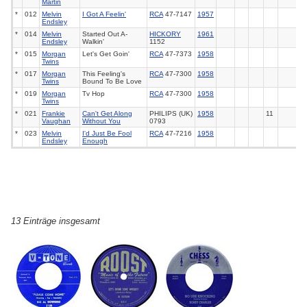
Martin
*
012
Melvin
I Got A Feelin'
RCA
47-7147
1957
Endsley
*
014
Melvin
Started Out A-
HICKORY
1961
Endsley
Walkin'
1152
*
015
Morgan
Let's Get Goin'
RCA
47-7373
1958
Twins
*
017
Morgan
This Feeling's
RCA
47-7300
1958
Twins
Bound To Be Love
*
019
Morgan
Tv Hop
RCA
47-7300
1958
Twins
*
021
Frankie
Can't Get Along
PHILIPS (UK)
1958
11
Vaughan
Without You
0793
*
023
Melvin
I'd Just Be Fool
RCA
47-7216
1958
Endsley
Enough
13 Einträge insgesamt