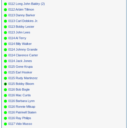
0112 Long John Baldry (2)
0112 Arbim Tillmon
0113 Danny Barker
0113 Carl Dobkins Jr.
0113 Bobby Lester
0113 John Lees
0114 Al Terry
0114 Billy Walker
0114 Johnny Grande
0114 Clarence Carter
0114 Jack Jones
0115 Gene Krupa
0115 Earl Hooker
0115 Rudy Martinzez
0115 Bobby Bloom
0116 Bob Bogle
0116 Mac Curtis
0116 Barbara Lynn
0116 Ronnie Milsap
0116 Patrinell Staten
0116 Ray Philips
0117 Vido Musso