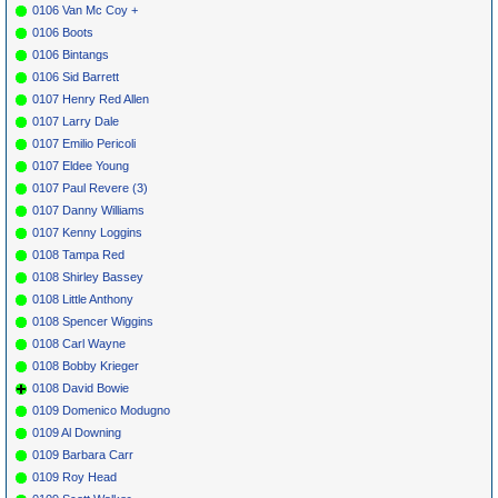
0106 Van Mc Coy +
0106 Boots
0106 Bintangs
0106 Sid Barrett
0107 Henry Red Allen
0107 Larry Dale
0107 Emilio Pericoli
0107 Eldee Young
0107 Paul Revere (3)
0107 Danny Williams
0107 Kenny Loggins
0108 Tampa Red
0108 Shirley Bassey
0108 Little Anthony
0108 Spencer Wiggins
0108 Carl Wayne
0108 Bobby Krieger
0108 David Bowie
0109 Domenico Modugno
0109 Al Downing
0109 Barbara Carr
0109 Roy Head