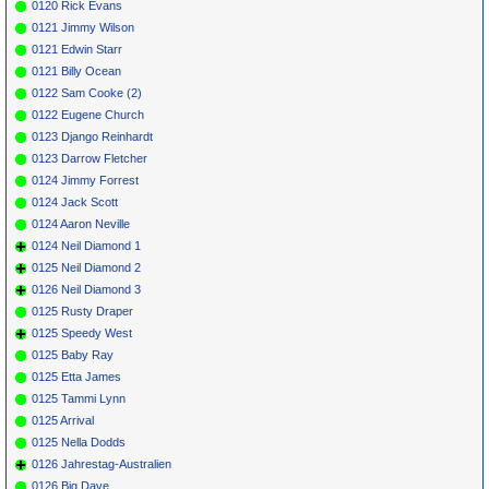
0120 Rick Evans
0121 Jimmy Wilson
0121 Edwin Starr
0121 Billy Ocean
0122 Sam Cooke (2)
0122 Eugene Church
0123 Django Reinhardt
0123 Darrow Fletcher
0124 Jimmy Forrest
0124 Jack Scott
0124 Aaron Neville
0124 Neil Diamond 1
0125 Neil Diamond 2
0126 Neil Diamond 3
0125 Rusty Draper
0125 Speedy West
0125 Baby Ray
0125 Etta James
0125 Tammi Lynn
0125 Arrival
0125 Nella Dodds
0126 Jahrestag-Australien
0126 Big Dave