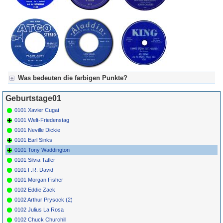
Was bedeuten die farbigen Punkte?
Für Axel's Tageskalender:
Geburtstage01
Grün = Kurzgeschichte
Grün! = fachlich bestimmt spannend, nicht verpassen!
0101 Xavier Cugat
Grün+ = Stundenbeitrag
0101 Welt-Friedenstag
Gelb = Kurzgeschichten oder Stundensendungen in Arbeit
0101 Neville Dickie
Blau = Beschreibungstext (beschreibender Text)
0101 Earl Sinks
0101 Tony Waddington
0101 Silvia Tatler
0101 F.R. David
0101 Morgan Fisher
0102 Eddie Zack
0102 Arthur Prysock (2)
0102 Julius La Rosa
0102 Chuck Churchill