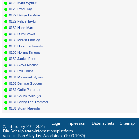
0129 Mark Wynter
0129 Peter Jay
0129 Bettye La Vette
0129 Felice Taylor
0130 Hank Marr
0130 Ruth Brown
0130 Melvin Endsley
0130 Horst Jankowski
0130 Norma Tanega
0130 Jackie Ross
0130 Steve Marriott
0130 Phil Collins
0131 Roosevelt Sykes
0131 Bernice Gooden
0131 Ottilie Patterson
0131 Chuck Willis (2)
0131 Bobby Lee Trammell
0131 Stuart Margolin
Login
Impressum
Datenschutz
Sitemap
Navigation
© HitHistory 2011-2026
überspringen
Die Schallplatten-Informationsplattform
von Tin Pan Alley bis Woodstock (1900-1969)