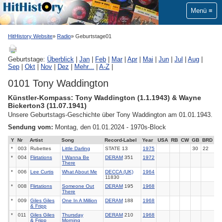
Menü
HitHistory Website
Radio
Geburtstage01
Geburtstage:
Überblick
|
Jan
|
Feb
|
Mar
|
Apr
|
Mai
|
Jun
|
Jul
|
Aug
|
Sep
|
Okt
|
Nov
|
Dez
|
Mehr...
|
A-Z
|
0101 Tony Waddington
Künstler-Kompass: Tony Waddington (1.1.1943) & Wayne
Bickerton3 (11.07.1941)
Unsere Geburtstags-Geschichte über Tony Waddington am 01.01.1943.
Sendung vom:
Montag, den 01.01.2024 - 1970s-Block
Y
Nr
Artist
Song
Record-Label
Year
USA
RB
CW
GB
BRD
*
003
Rubettes
Little Darling
STATE 13
1975
30
22
*
004
Flirtations
I Wanna Be
DERAM
351
1972
There
*
006
Lee Curtis
What About Me
DECCA (UK)
1964
11830
*
008
Flirtations
Someone Out
DERAM
195
1968
There
*
009
Giles Giles
One In A Million
DERAM
188
1968
& Fripp
*
011
Giles Giles
Thursday
DERAM
210
1968
& Fripp
Morning