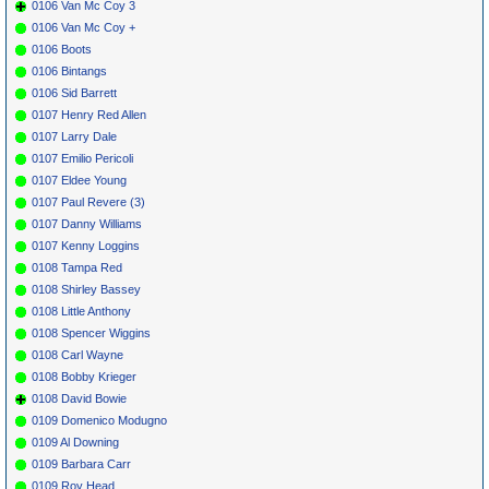
0106 Van Mc Coy 3
0106 Van Mc Coy +
0106 Boots
0106 Bintangs
0106 Sid Barrett
0107 Henry Red Allen
0107 Larry Dale
0107 Emilio Pericoli
0107 Eldee Young
0107 Paul Revere (3)
0107 Danny Williams
0107 Kenny Loggins
0108 Tampa Red
0108 Shirley Bassey
0108 Little Anthony
0108 Spencer Wiggins
0108 Carl Wayne
0108 Bobby Krieger
0108 David Bowie
0109 Domenico Modugno
0109 Al Downing
0109 Barbara Carr
0109 Roy Head