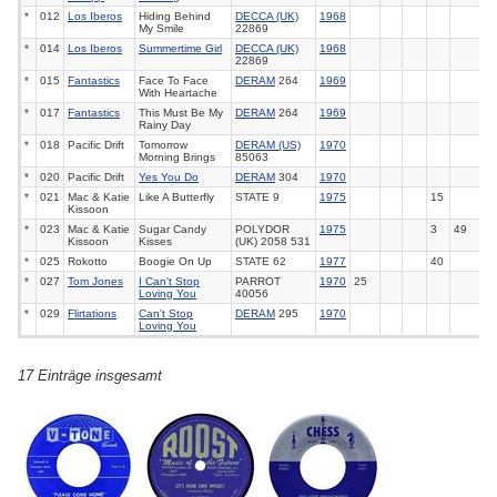
*
012
Los Iberos
Hiding Behind
DECCA (UK)
1968
My Smile
22869
*
014
Los Iberos
Summertime Girl
DECCA (UK)
1968
22869
*
015
Fantastics
Face To Face
DERAM
264
1969
With Heartache
*
017
Fantastics
This Must Be My
DERAM
264
1969
Rainy Day
*
018
Pacific Drift
Tomorrow
DERAM (US)
1970
Morning Brings
85063
*
020
Pacific Drift
Yes You Do
DERAM
304
1970
*
021
Mac & Katie
Like A Butterfly
STATE 9
1975
15
Kissoon
*
023
Mac & Katie
Sugar Candy
POLYDOR
1975
3
49
Kissoon
Kisses
(UK) 2058 531
*
025
Rokotto
Boogie On Up
STATE 62
1977
40
*
027
Tom Jones
I Can't Stop
PARROT
1970
25
Loving You
40056
*
029
Flirtations
Can't Stop
DERAM
295
1970
Loving You
17 Einträge insgesamt