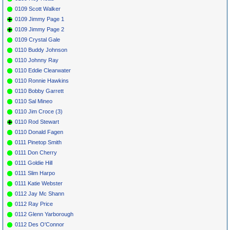
0109 Scott Walker
0109 Jimmy Page 1
0109 Jimmy Page 2
0109 Crystal Gale
0110 Buddy Johnson
0110 Johnny Ray
0110 Eddie Clearwater
0110 Ronnie Hawkins
0110 Bobby Garrett
0110 Sal Mineo
0110 Jim Croce (3)
0110 Rod Stewart
0110 Donald Fagen
0111 Pinetop Smith
0111 Don Cherry
0111 Goldie Hill
0111 Slim Harpo
0111 Katie Webster
0112 Jay Mc Shann
0112 Ray Price
0112 Glenn Yarborough
0112 Des O'Connor