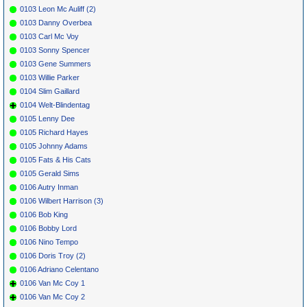
0103 Leon Mc Auliff (2)
0103 Danny Overbea
0103 Carl Mc Voy
0103 Sonny Spencer
0103 Gene Summers
0103 Willie Parker
0104 Slim Gaillard
0104 Welt-Blindentag
0105 Lenny Dee
0105 Richard Hayes
0105 Johnny Adams
0105 Fats & His Cats
0105 Gerald Sims
0106 Autry Inman
0106 Wilbert Harrison (3)
0106 Bob King
0106 Bobby Lord
0106 Nino Tempo
0106 Doris Troy (2)
0106 Adriano Celentano
0106 Van Mc Coy 1
0106 Van Mc Coy 2