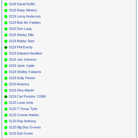
0118 David Ruffin
0118 Ruby Winters
0119 Leroy Anderson
0119 Bob Mc Fadden
0119 Don Lang
0119 Shirley Ellis
0119 Bobby Starr
0119 Phil Everly
0119 Edward Hamilton
0119 Joe Johnson
0119 Janis Joplin
0119 Shelley Fabares
0119 Dolly Parton
0119 America
0119 Dino Martin
0119 Carl Perkins †1998
0120 Louis Innis
0120 T.Texas Tyler
0120 Connie Haines
0120 Ray Anthony
0120 Big Boy Groves
0120 Earl Grant