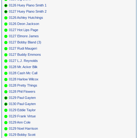
0126 Huey Piano Smith 1
0127 Huey Piano Smith 2
0126 Ashley Hutchings
0126 Deon Jackson
0127 Hot Lips Page
0127 Elmore James
0127 Bobby Bland (3)
0127 Rudi Maugeri
0127 Buddy Emmons
0127 L.J. Reynolds
0128 Mr. Acker Bilk
0128 Cash Mc Call
0128 Harlow Wilcox
0128 Pretty Things
0128 Phil Flowers
0129 Paul Gayten
0130 Paul Gayten
0129 Eddie Taylor
0129 Frank Virtue
0129 Ann Cole
0129 Noel Harrison
0129 Bobby Scott