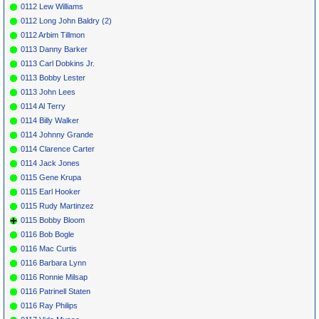
0112 Lew Williams
0112 Long John Baldry (2)
0112 Arbim Tillmon
0113 Danny Barker
0113 Carl Dobkins Jr.
0113 Bobby Lester
0113 John Lees
0114 Al Terry
0114 Billy Walker
0114 Johnny Grande
0114 Clarence Carter
0114 Jack Jones
0115 Gene Krupa
0115 Earl Hooker
0115 Rudy Martinzez
0115 Bobby Bloom
0116 Bob Bogle
0116 Mac Curtis
0116 Barbara Lynn
0116 Ronnie Milsap
0116 Patrinell Staten
0116 Ray Philips