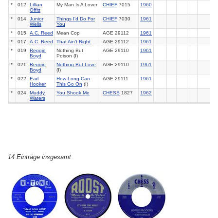
*
012
Lillian
My Man Is A Lover
CHIEF
7015
1960
Offitt
*
014
Junior
Things I'd Do For
CHIEF
7030
1961
Wells
You
*
015
A.C. Reed
Mean Cop
AGE 29112
1961
*
017
A.C. Reed
That Ain't Right
AGE 29112
1961
*
019
Reggie
Nothing But
AGE 29110
1961
Boyd
Poison (I)
*
021
Reggie
Nothing But Love
AGE 29110
1961
Boyd
(I)
*
022
Earl
How Long Can
AGE 29111
1961
Hooker
This Go On
(I)
*
024
Muddy
You Shook Me
CHESS
1827
1962
Waters
14 Einträge insgesamt