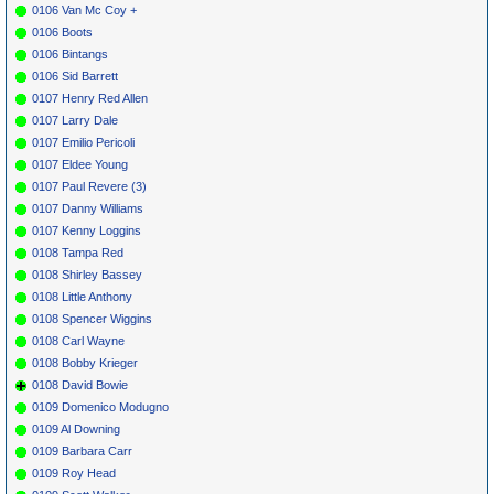
0106 Van Mc Coy +
0106 Boots
0106 Bintangs
0106 Sid Barrett
0107 Henry Red Allen
0107 Larry Dale
0107 Emilio Pericoli
0107 Eldee Young
0107 Paul Revere (3)
0107 Danny Williams
0107 Kenny Loggins
0108 Tampa Red
0108 Shirley Bassey
0108 Little Anthony
0108 Spencer Wiggins
0108 Carl Wayne
0108 Bobby Krieger
0108 David Bowie
0109 Domenico Modugno
0109 Al Downing
0109 Barbara Carr
0109 Roy Head