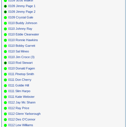
0109 Scott Walker
0109 Jimmy Page 1
0109 Jimmy Page 2
0109 Crystal Gale
0110 Buddy Johnson
0110 Johnny Ray
0110 Eddie Clearwater
0110 Ronnie Hawkins
0110 Bobby Garrett
0110 Sal Mineo
0110 Jim Croce (3)
0110 Rod Stewart
0110 Donald Fagen
0111 Pinetop Smith
0111 Don Cherry
0111 Goldie Hill
0111 Slim Harpo
0111 Katie Webster
0112 Jay Mc Shann
0112 Ray Price
0112 Glenn Yarborough
0112 Des O'Connor
0112 Lew Williams