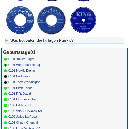
Was bedeuten die farbigen Punkte?
Für Axel's Tageskalender:
Geburtstage01
Grün = Kurzgeschichte
Grün! = fachlich bestimmt spannend, nicht verpassen!
0101 Xavier Cugat
Grün+ = Stundenbeitrag
0101 Welt-Friedenstag
Gelb = Kurzgeschichten oder Stundensendungen in Arbeit
0101 Neville Dickie
Blau = Beschreibungstext (beschreibender Text)
0101 Earl Sinks
0101 Tony Waddington
0101 Silvia Tatler
0101 F.R. David
0101 Morgan Fisher
0102 Eddie Zack
0102 Arthur Prysock (2)
0102 Julius La Rosa
0102 Chuck Churchill
0103 Leon Mc Auliff (2)