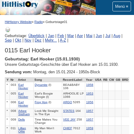
Menü
HitHistory Website
Radio
Geburtstage01
Geburtstage:
Überblick
|
Jan
|
Feb
|
Mar
|
Apr
|
Mai
|
Jun
|
Jul
|
Aug
|
Sep
|
Okt
|
Nov
|
Dez
|
Mehr...
|
A-Z
|
0115 Earl Hooker
Geburtstag: Earl Hooker (15.01.1930)
Unsere Geburtstags-Geschichte über Earl Hooker am 15.01.1930.
Sendung vom:
Montag, den 15.01.2024 - 1950s-Block
Y
Nr
Artist
Song
Record-Label
Year
USA
RB
CW
GB
BRD
*
003
Earl
Dynamite
(I)
BEA&BABY
1958
Hooker
106
*
005
Earl
Earl's Boogie
ARHOOLIE LP
1953
Hooker
Woogie (I)
1066
*
006
Earl
Frog Hop
(I)
ARGO
5265
1956
Hooker
*
008
Arbee
Look Me Straight
STATES
164
1957
Stidham
In The Eye
*
009
Dells
Time Makes You
VEE JAY
258
1957
Change
*
011
Lillian
My Man Won't
CHIEF
7012
1959
Offitt
Work