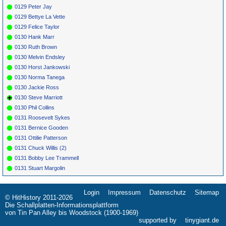
0129 Peter Jay
0129 Bettye La Vette
0129 Felice Taylor
0130 Hank Marr
0130 Ruth Brown
0130 Melvin Endsley
0130 Horst Jankowski
0130 Norma Tanega
0130 Jackie Ross
0130 Steve Marriott
0130 Phil Collins
0131 Roosevelt Sykes
0131 Bernice Gooden
0131 Ottilie Patterson
0131 Chuck Willis (2)
0131 Bobby Lee Trammell
0131 Stuart Margolin
Login
Impressum
Datenschutz
Sitemap
Navigation
© HitHistory 2011-2026
überspringen
Die Schallplatten-Informationsplattform
von Tin Pan Alley bis Woodstock (1900-1969)
supported by
tinygiant.de