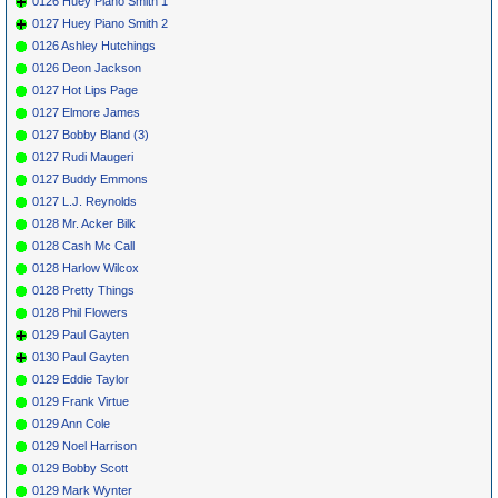
0126 Huey Piano Smith 1
0127 Huey Piano Smith 2
0126 Ashley Hutchings
0126 Deon Jackson
0127 Hot Lips Page
0127 Elmore James
0127 Bobby Bland (3)
0127 Rudi Maugeri
0127 Buddy Emmons
0127 L.J. Reynolds
0128 Mr. Acker Bilk
0128 Cash Mc Call
0128 Harlow Wilcox
0128 Pretty Things
0128 Phil Flowers
0129 Paul Gayten
0130 Paul Gayten
0129 Eddie Taylor
0129 Frank Virtue
0129 Ann Cole
0129 Noel Harrison
0129 Bobby Scott
0129 Mark Wynter