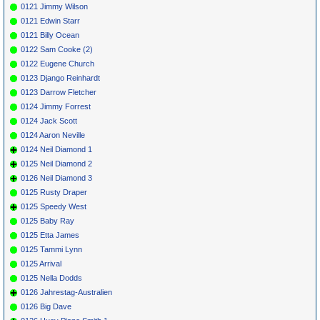
0121 Jimmy Wilson
0121 Edwin Starr
0121 Billy Ocean
0122 Sam Cooke (2)
0122 Eugene Church
0123 Django Reinhardt
0123 Darrow Fletcher
0124 Jimmy Forrest
0124 Jack Scott
0124 Aaron Neville
0124 Neil Diamond 1
0125 Neil Diamond 2
0126 Neil Diamond 3
0125 Rusty Draper
0125 Speedy West
0125 Baby Ray
0125 Etta James
0125 Tammi Lynn
0125 Arrival
0125 Nella Dodds
0126 Jahrestag-Australien
0126 Big Dave