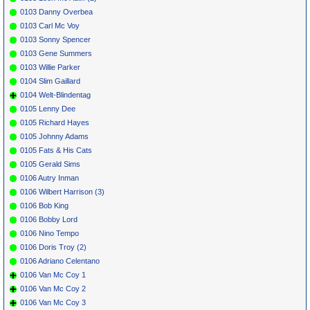
0103 Danny Overbea
0103 Carl Mc Voy
0103 Sonny Spencer
0103 Gene Summers
0103 Willie Parker
0104 Slim Gaillard
0104 Welt-Blindentag
0105 Lenny Dee
0105 Richard Hayes
0105 Johnny Adams
0105 Fats & His Cats
0105 Gerald Sims
0106 Autry Inman
0106 Wilbert Harrison (3)
0106 Bob King
0106 Bobby Lord
0106 Nino Tempo
0106 Doris Troy (2)
0106 Adriano Celentano
0106 Van Mc Coy 1
0106 Van Mc Coy 2
0106 Van Mc Coy 3