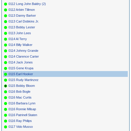
0112 Long John Baldry (2)
0112 Arbim Tillmon
0113 Danny Barker
0113 Carl Dobkins Jr.
0113 Bobby Lester
0113 John Lees
0114 Al Terry
0114 Billy Walker
0114 Johnny Grande
0114 Clarence Carter
0114 Jack Jones
0115 Gene Krupa
0115 Earl Hooker
0115 Rudy Martinzez
0115 Bobby Bloom
0116 Bob Bogle
0116 Mac Curtis
0116 Barbara Lynn
0116 Ronnie Milsap
0116 Patrinell Staten
0116 Ray Philips
0117 Vido Musso