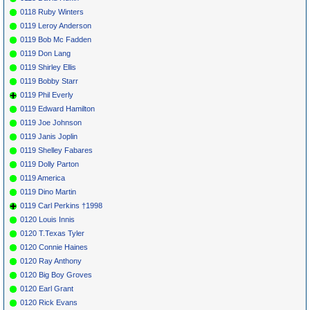
0118 Ruby Winters
0119 Leroy Anderson
0119 Bob Mc Fadden
0119 Don Lang
0119 Shirley Ellis
0119 Bobby Starr
0119 Phil Everly
0119 Edward Hamilton
0119 Joe Johnson
0119 Janis Joplin
0119 Shelley Fabares
0119 Dolly Parton
0119 America
0119 Dino Martin
0119 Carl Perkins †1998
0120 Louis Innis
0120 T.Texas Tyler
0120 Connie Haines
0120 Ray Anthony
0120 Big Boy Groves
0120 Earl Grant
0120 Rick Evans