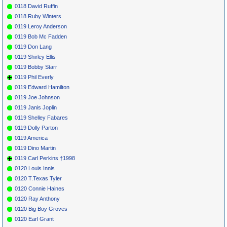
0118 David Ruffin
0118 Ruby Winters
0119 Leroy Anderson
0119 Bob Mc Fadden
0119 Don Lang
0119 Shirley Ellis
0119 Bobby Starr
0119 Phil Everly
0119 Edward Hamilton
0119 Joe Johnson
0119 Janis Joplin
0119 Shelley Fabares
0119 Dolly Parton
0119 America
0119 Dino Martin
0119 Carl Perkins †1998
0120 Louis Innis
0120 T.Texas Tyler
0120 Connie Haines
0120 Ray Anthony
0120 Big Boy Groves
0120 Earl Grant