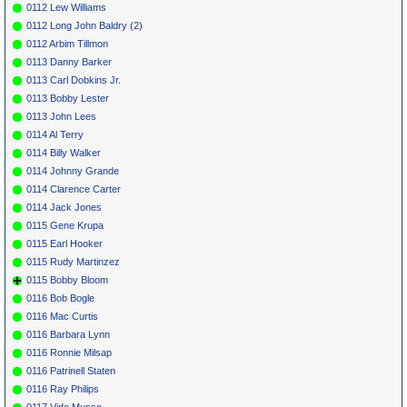
0112 Lew Williams
0112 Long John Baldry (2)
0112 Arbim Tillmon
0113 Danny Barker
0113 Carl Dobkins Jr.
0113 Bobby Lester
0113 John Lees
0114 Al Terry
0114 Billy Walker
0114 Johnny Grande
0114 Clarence Carter
0114 Jack Jones
0115 Gene Krupa
0115 Earl Hooker
0115 Rudy Martinzez
0115 Bobby Bloom
0116 Bob Bogle
0116 Mac Curtis
0116 Barbara Lynn
0116 Ronnie Milsap
0116 Patrinell Staten
0116 Ray Philips
0117 Vido Musso