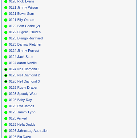
0120 Rick Evans
0121 Jimmy Wilson
0121 Edwin Starr
0121 Billy Ocean
0122 Sam Cooke (2)
0122 Eugene Church
0123 Django Reinhardt
0123 Darrow Fletcher
0124 Jimmy Forrest
0124 Jack Scott
0124 Aaron Neville
0124 Neil Diamond 1
0125 Neil Diamond 2
0126 Neil Diamond 3
0125 Rusty Draper
0125 Speedy West
0125 Baby Ray
0125 Etta James
0125 Tammi Lynn
0125 Arrival
0125 Nella Dodds
0126 Jahrestag-Australien
0126 Big Dave