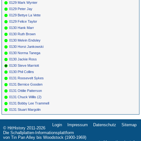
0129 Mark Wynter
0129 Peter Jay
0129 Bettye La Vette
0129 Felice Taylor
0130 Hank Marr
0130 Ruth Brown
0130 Melvin Endsley
0130 Horst Jankowski
0130 Norma Tanega
0130 Jackie Ross
0130 Steve Marriott
0130 Phil Collins
0131 Roosevelt Sykes
0131 Bernice Gooden
0131 Ottilie Patterson
0131 Chuck Willis (2)
0131 Bobby Lee Trammell
0131 Stuart Margolin
Login
Impressum
Datenschutz
Sitemap
Navigation
© HitHistory 2011-2026
überspringen
Die Schallplatten-Informationsplattform
von Tin Pan Alley bis Woodstock (1900-1969)