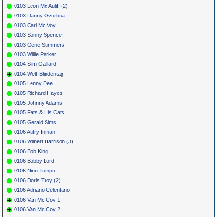
0103 Leon Mc Auliff (2)
0103 Danny Overbea
0103 Carl Mc Voy
0103 Sonny Spencer
0103 Gene Summers
0103 Willie Parker
0104 Slim Gaillard
0104 Welt-Blindentag
0105 Lenny Dee
0105 Richard Hayes
0105 Johnny Adams
0105 Fats & His Cats
0105 Gerald Sims
0106 Autry Inman
0106 Wilbert Harrison (3)
0106 Bob King
0106 Bobby Lord
0106 Nino Tempo
0106 Doris Troy (2)
0106 Adriano Celentano
0106 Van Mc Coy 1
0106 Van Mc Coy 2