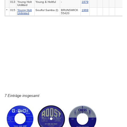
013
Young Holt
Young & Holtful
-
1979
Unlilited
*
015
Young Holt
Soulful Samba (I)
BRUNSWICK
1969
Unlimited
55420
7 Einträge insgesamt