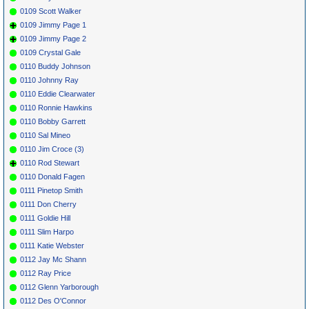
0109 Scott Walker
0109 Jimmy Page 1
0109 Jimmy Page 2
0109 Crystal Gale
0110 Buddy Johnson
0110 Johnny Ray
0110 Eddie Clearwater
0110 Ronnie Hawkins
0110 Bobby Garrett
0110 Sal Mineo
0110 Jim Croce (3)
0110 Rod Stewart
0110 Donald Fagen
0111 Pinetop Smith
0111 Don Cherry
0111 Goldie Hill
0111 Slim Harpo
0111 Katie Webster
0112 Jay Mc Shann
0112 Ray Price
0112 Glenn Yarborough
0112 Des O'Connor