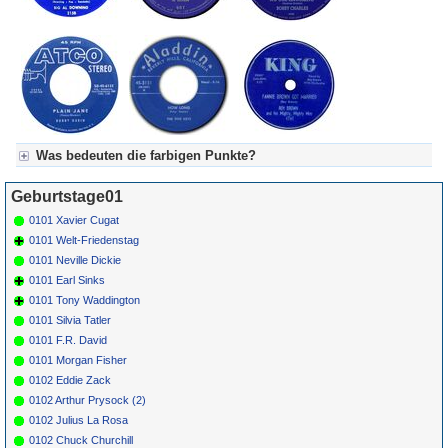
Was bedeuten die farbigen Punkte?
Für Axel's Tageskalender:
Geburtstage01
Grün = Kurzgeschichte
Grün! = fachlich bestimmt spannend, nicht verpassen!
0101 Xavier Cugat
Grün+ = Stundenbeitrag
0101 Welt-Friedenstag
Gelb = Kurzgeschichten oder Stundensendungen in Arbeit
0101 Neville Dickie
Blau = Beschreibungstext (beschreibender Text)
0101 Earl Sinks
0101 Tony Waddington
0101 Silvia Tatler
0101 F.R. David
0101 Morgan Fisher
0102 Eddie Zack
0102 Arthur Prysock (2)
0102 Julius La Rosa
0102 Chuck Churchill