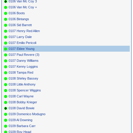
0106 Van Mc Coy 3
0106 Van Mc Coy +
0106 Boots
0106 Bintangs
0106 Sid Barrett
0107 Henry Red Allen
0107 Larry Dale
0107 Emilio Pericoli
0107 Eldee Young
0107 Paul Revere (3)
0107 Danny Williams
0107 Kenny Loggins
0108 Tampa Red
0108 Shirley Bassey
0108 Little Anthony
0108 Spencer Wiggins
0108 Carl Wayne
0108 Bobby Krieger
0108 David Bowie
0109 Domenico Modugno
0109 Al Downing
0109 Barbara Carr
0109 Roy Head