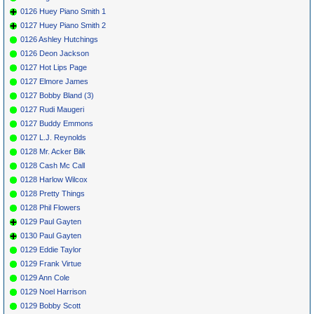
0126 Huey Piano Smith 1
0127 Huey Piano Smith 2
0126 Ashley Hutchings
0126 Deon Jackson
0127 Hot Lips Page
0127 Elmore James
0127 Bobby Bland (3)
0127 Rudi Maugeri
0127 Buddy Emmons
0127 L.J. Reynolds
0128 Mr. Acker Bilk
0128 Cash Mc Call
0128 Harlow Wilcox
0128 Pretty Things
0128 Phil Flowers
0129 Paul Gayten
0130 Paul Gayten
0129 Eddie Taylor
0129 Frank Virtue
0129 Ann Cole
0129 Noel Harrison
0129 Bobby Scott