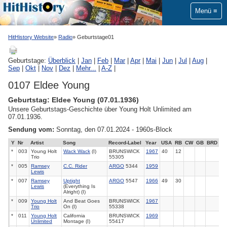
Menü
HitHistory Website
Radio
Geburtstage01
Geburtstage:
Überblick
|
Jan
|
Feb
|
Mar
|
Apr
|
Mai
|
Jun
|
Jul
|
Aug
|
Sep
|
Okt
|
Nov
|
Dez
|
Mehr...
|
A-Z
|
0107 Eldee Young
Geburtstag: Eldee Young (07.01.1936)
Unsere Geburtstags-Geschichte über Young Holt Unlimited am
07.01.1936.
Sendung vom:
Sonntag, den 07.01.2024 - 1960s-Block
Y
Nr
Artist
Song
Record-Label
Year
USA
RB
CW
GB
BRD
*
003
Young Holt
Wack Wack
(I)
BRUNSWICK
1967
40
12
Trio
55305
*
005
Ramsey
C.C. Rider
ARGO
5344
1959
Lewis
*
007
Ramsey
Uptight
ARGO
5547
1966
49
30
Lewis
(Everything Is
Alright) (I)
*
009
Young Holt
And Beat Goes
BRUNSWICK
1967
Trio
On (I)
55338
*
011
Young Holt
California
BRUNSWICK
1969
Unlimited
Montage (I)
55417