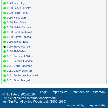
0129 Peter Jay
0129 Bettye La Vette
0129 Felice Taylor
0130 Hank Marr
0130 Ruth Brown
0130 Melvin Endsley
0130 Horst Jankowski
0130 Norma Tanega
0130 Jackie Ross
0130 Steve Marriott
0130 Phil Collins
0131 Roosevelt Sykes
0131 Bernice Gooden
0131 Ottilie Patterson
0131 Chuck Willis (2)
0131 Bobby Lee Trammell
0131 Stuart Margolin
Login
Impressum
Datenschutz
Sitemap
Navigation
© HitHistory 2011-2026
überspringen
Die Schallplatten-Informationsplattform
von Tin Pan Alley bis Woodstock (1900-1969)
supported by
tinygiant.de