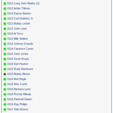
0112 Long John Baldry (2)
0112 Arbim Tillmon
0113 Danny Barker
0113 Carl Dobkins Jr.
0113 Bobby Lester
0113 John Lees
0114 Al Terry
0114 Billy Walker
0114 Johnny Grande
0114 Clarence Carter
0114 Jack Jones
0115 Gene Krupa
0115 Earl Hooker
0115 Rudy Martinzez
0115 Bobby Bloom
0116 Bob Bogle
0116 Mac Curtis
0116 Barbara Lynn
0116 Ronnie Milsap
0116 Patrinell Staten
0116 Ray Philips
0117 Vido Musso