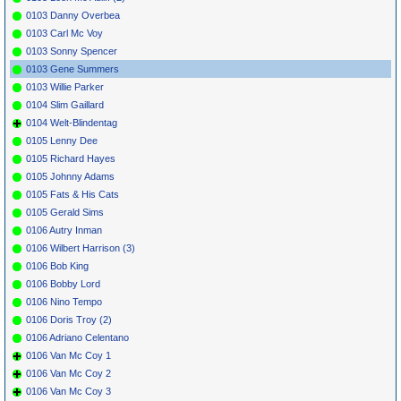
0103 Danny Overbea
0103 Carl Mc Voy
0103 Sonny Spencer
0103 Gene Summers
0103 Willie Parker
0104 Slim Gaillard
0104 Welt-Blindentag
0105 Lenny Dee
0105 Richard Hayes
0105 Johnny Adams
0105 Fats & His Cats
0105 Gerald Sims
0106 Autry Inman
0106 Wilbert Harrison (3)
0106 Bob King
0106 Bobby Lord
0106 Nino Tempo
0106 Doris Troy (2)
0106 Adriano Celentano
0106 Van Mc Coy 1
0106 Van Mc Coy 2
0106 Van Mc Coy 3