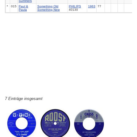
Summers
*
015
Paul &
Something Old
PHILIPS
1963
77
Paula
Something New
40130
7 Einträge insgesamt