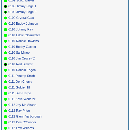
0109 Scott Walker
0109 Jimmy Page 1
0109 Jimmy Page 2
0109 Crystal Gale
0110 Buddy Johnson
0110 Johnny Ray
0110 Eddie Clearwater
0110 Ronnie Hawkins
0110 Bobby Garrett
0110 Sal Mineo
0110 Jim Croce (3)
0110 Rod Stewart
0110 Donald Fagen
0111 Pinetop Smith
0111 Don Cherry
0111 Goldie Hill
0111 Slim Harpo
0111 Katie Webster
0112 Jay Mc Shann
0112 Ray Price
0112 Glenn Yarborough
0112 Des O'Connor
0112 Lew Williams