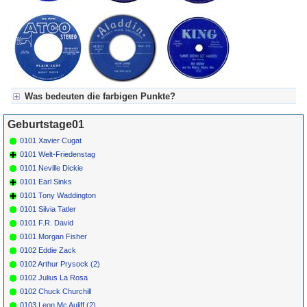
Was bedeuten die farbigen Punkte?
Für Axel's Tageskalender:
Geburtstage01
Grün = Kurzgeschichte
Grün! = fachlich bestimmt spannend, nicht verpassen!
0101 Xavier Cugat
Grün+ = Stundenbeitrag
0101 Welt-Friedenstag
Gelb = Kurzgeschichten oder Stundensendungen in Arbeit
0101 Neville Dickie
Blau = Beschreibungstext (beschreibender Text)
0101 Earl Sinks
0101 Tony Waddington
0101 Silvia Tatler
0101 F.R. David
0101 Morgan Fisher
0102 Eddie Zack
0102 Arthur Prysock (2)
0102 Julius La Rosa
0102 Chuck Churchill
0103 Leon Mc Auliff (2)