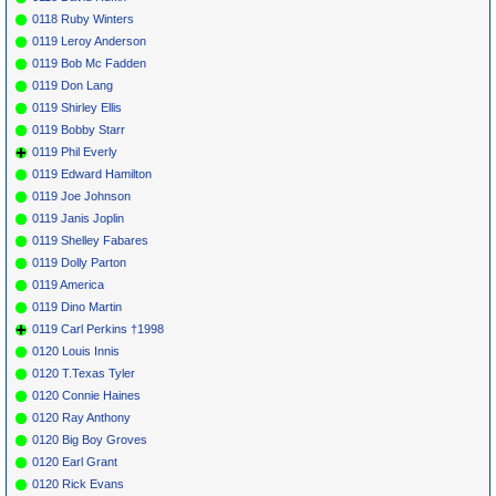
0118 Ruby Winters
0119 Leroy Anderson
0119 Bob Mc Fadden
0119 Don Lang
0119 Shirley Ellis
0119 Bobby Starr
0119 Phil Everly
0119 Edward Hamilton
0119 Joe Johnson
0119 Janis Joplin
0119 Shelley Fabares
0119 Dolly Parton
0119 America
0119 Dino Martin
0119 Carl Perkins †1998
0120 Louis Innis
0120 T.Texas Tyler
0120 Connie Haines
0120 Ray Anthony
0120 Big Boy Groves
0120 Earl Grant
0120 Rick Evans