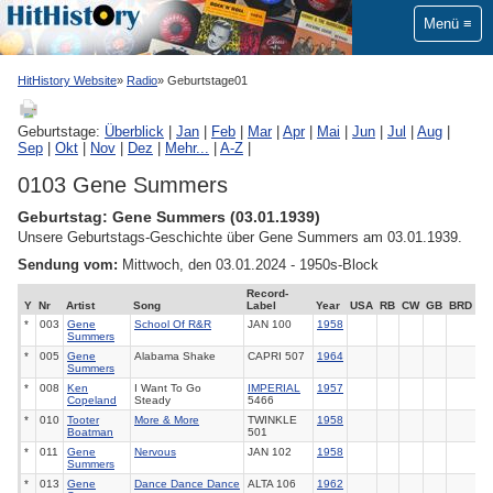
Menü
HitHistory Website
Radio
Geburtstage01
Geburtstage:
Überblick
|
Jan
|
Feb
|
Mar
|
Apr
|
Mai
|
Jun
|
Jul
|
Aug
|
Sep
|
Okt
|
Nov
|
Dez
|
Mehr...
|
A-Z
|
0103 Gene Summers
Geburtstag: Gene Summers (03.01.1939)
Unsere Geburtstags-Geschichte über Gene Summers am 03.01.1939.
Sendung vom:
Mittwoch, den 03.01.2024 - 1950s-Block
Record-
Y
Nr
Artist
Song
Label
Year
USA
RB
CW
GB
BRD
*
003
Gene
School Of R&R
JAN 100
1958
Summers
*
005
Gene
Alabama Shake
CAPRI 507
1964
Summers
*
008
Ken
I Want To Go
IMPERIAL
1957
Copeland
Steady
5466
*
010
Tooter
More & More
TWINKLE
1958
Boatman
501
*
011
Gene
Nervous
JAN 102
1958
Summers
*
013
Gene
Dance Dance Dance
ALTA 106
1962