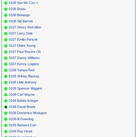
0106 Van Mc Coy +
0106 Boots
0106 Bintangs
0106 Sid Barrett
0107 Henry Red Allen
0107 Larry Dale
0107 Emilio Pericoli
0107 Eldee Young
0107 Paul Revere (3)
0107 Danny Williams
0107 Kenny Loggins
0108 Tampa Red
0108 Shirley Bassey
0108 Little Anthony
0108 Spencer Wiggins
0108 Carl Wayne
0108 Bobby Krieger
0108 David Bowie
0109 Domenico Modugno
0109 Al Downing
0109 Barbara Carr
0109 Roy Head