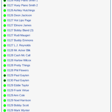
0126 Huey Piano Smith 1
0127 Huey Piano Smith 2
0126 Ashley Hutchings
0126 Deon Jackson
0127 Hot Lips Page
0127 Elmore James
0127 Bobby Bland (3)
0127 Rudi Maugeri
0127 Buddy Emmons
0127 L.J. Reynolds
0128 Mr. Acker Bilk
0128 Cash Mc Call
0128 Harlow Wilcox
0128 Pretty Things
0128 Phil Flowers
0129 Paul Gayten
0130 Paul Gayten
0129 Eddie Taylor
0129 Frank Virtue
0129 Ann Cole
0129 Noel Harrison
0129 Bobby Scott
0129 Mark Wynter