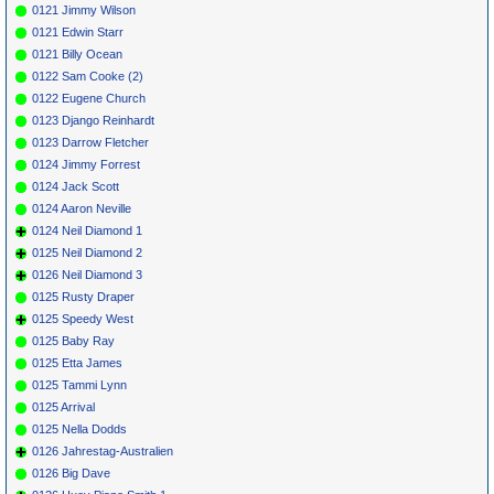
0121 Jimmy Wilson
0121 Edwin Starr
0121 Billy Ocean
0122 Sam Cooke (2)
0122 Eugene Church
0123 Django Reinhardt
0123 Darrow Fletcher
0124 Jimmy Forrest
0124 Jack Scott
0124 Aaron Neville
0124 Neil Diamond 1
0125 Neil Diamond 2
0126 Neil Diamond 3
0125 Rusty Draper
0125 Speedy West
0125 Baby Ray
0125 Etta James
0125 Tammi Lynn
0125 Arrival
0125 Nella Dodds
0126 Jahrestag-Australien
0126 Big Dave