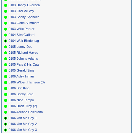
0103 Danny Overbea
0103 Carl Mc Voy
0103 Sonny Spencer
0103 Gene Summers
0103 Willie Parker
0104 Slim Gaillard
0104 Welt-Blindentag
0105 Lenny Dee
0105 Richard Hayes
0105 Johnny Adams
0105 Fats & His Cats
0105 Gerald Sims
0106 Autry Inman
0106 Wilbert Harrison (3)
0106 Bob King
0106 Bobby Lord
0106 Nino Tempo
0106 Doris Troy (2)
0106 Adriano Celentano
0106 Van Mc Coy 1
0106 Van Mc Coy 2
0106 Van Mc Coy 3