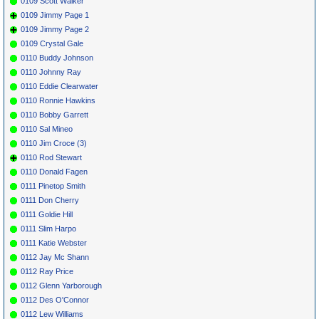
0109 Scott Walker
0109 Jimmy Page 1
0109 Jimmy Page 2
0109 Crystal Gale
0110 Buddy Johnson
0110 Johnny Ray
0110 Eddie Clearwater
0110 Ronnie Hawkins
0110 Bobby Garrett
0110 Sal Mineo
0110 Jim Croce (3)
0110 Rod Stewart
0110 Donald Fagen
0111 Pinetop Smith
0111 Don Cherry
0111 Goldie Hill
0111 Slim Harpo
0111 Katie Webster
0112 Jay Mc Shann
0112 Ray Price
0112 Glenn Yarborough
0112 Des O'Connor
0112 Lew Williams