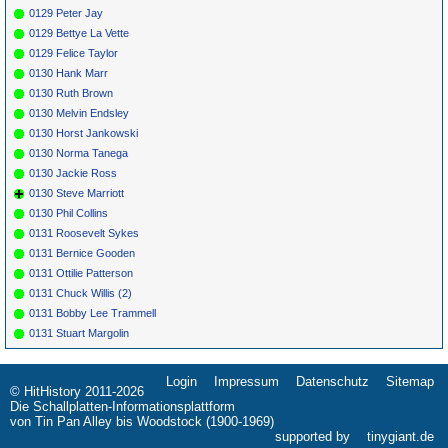
0129 Peter Jay
0129 Bettye La Vette
0129 Felice Taylor
0130 Hank Marr
0130 Ruth Brown
0130 Melvin Endsley
0130 Horst Jankowski
0130 Norma Tanega
0130 Jackie Ross
0130 Steve Marriott
0130 Phil Collins
0131 Roosevelt Sykes
0131 Bernice Gooden
0131 Ottilie Patterson
0131 Chuck Willis (2)
0131 Bobby Lee Trammell
0131 Stuart Margolin
Login
Impressum
Datenschutz
Sitemap
Navigation
© HitHistory 2011-2026
überspringen
Die Schallplatten-Informationsplattform
von Tin Pan Alley bis Woodstock (1900-1969)
supported by
tinygiant.de