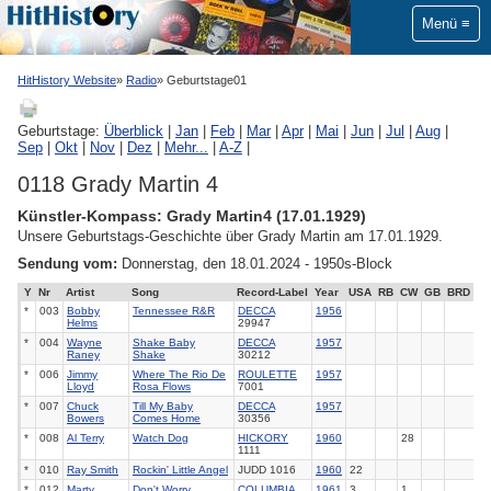
Menü
HitHistory Website
Radio
Geburtstage01
Geburtstage:
Überblick
|
Jan
|
Feb
|
Mar
|
Apr
|
Mai
|
Jun
|
Jul
|
Aug
|
Sep
|
Okt
|
Nov
|
Dez
|
Mehr...
|
A-Z
|
0118 Grady Martin 4
Künstler-Kompass: Grady Martin4 (17.01.1929)
Unsere Geburtstags-Geschichte über Grady Martin am 17.01.1929.
Sendung vom:
Donnerstag, den 18.01.2024 - 1950s-Block
Y
Nr
Artist
Song
Record-Label
Year
USA
RB
CW
GB
BRD
*
003
Bobby
Tennessee R&R
DECCA
1956
Helms
29947
*
004
Wayne
Shake Baby
DECCA
1957
Raney
Shake
30212
*
006
Jimmy
Where The Rio De
ROULETTE
1957
Lloyd
Rosa Flows
7001
*
007
Chuck
Till My Baby
DECCA
1957
Bowers
Comes Home
30356
*
008
Al Terry
Watch Dog
HICKORY
1960
28
1111
*
010
Ray Smith
Rockin' Little Angel
JUDD 1016
1960
22
*
012
Marty
Don't Worry
COLUMBIA
1961
3
1