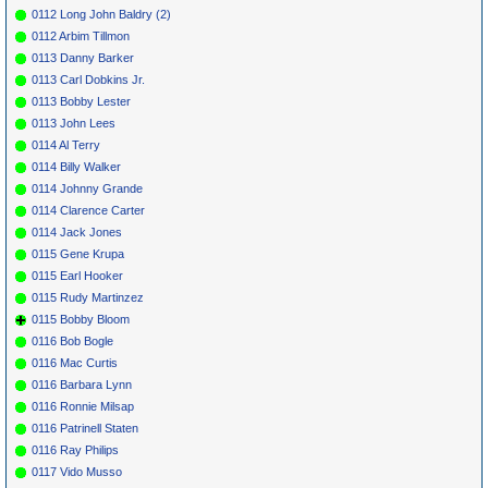
0112 Long John Baldry (2)
0112 Arbim Tillmon
0113 Danny Barker
0113 Carl Dobkins Jr.
0113 Bobby Lester
0113 John Lees
0114 Al Terry
0114 Billy Walker
0114 Johnny Grande
0114 Clarence Carter
0114 Jack Jones
0115 Gene Krupa
0115 Earl Hooker
0115 Rudy Martinzez
0115 Bobby Bloom
0116 Bob Bogle
0116 Mac Curtis
0116 Barbara Lynn
0116 Ronnie Milsap
0116 Patrinell Staten
0116 Ray Philips
0117 Vido Musso