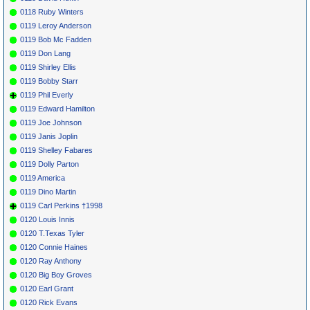
0118 Ruby Winters
0119 Leroy Anderson
0119 Bob Mc Fadden
0119 Don Lang
0119 Shirley Ellis
0119 Bobby Starr
0119 Phil Everly
0119 Edward Hamilton
0119 Joe Johnson
0119 Janis Joplin
0119 Shelley Fabares
0119 Dolly Parton
0119 America
0119 Dino Martin
0119 Carl Perkins †1998
0120 Louis Innis
0120 T.Texas Tyler
0120 Connie Haines
0120 Ray Anthony
0120 Big Boy Groves
0120 Earl Grant
0120 Rick Evans