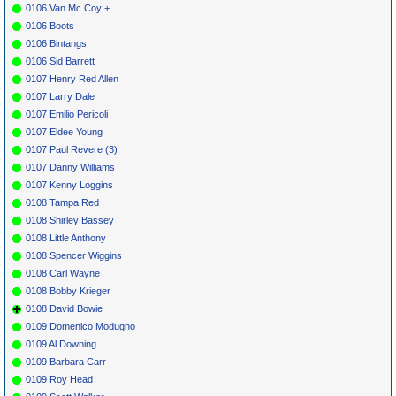
0106 Van Mc Coy +
0106 Boots
0106 Bintangs
0106 Sid Barrett
0107 Henry Red Allen
0107 Larry Dale
0107 Emilio Pericoli
0107 Eldee Young
0107 Paul Revere (3)
0107 Danny Williams
0107 Kenny Loggins
0108 Tampa Red
0108 Shirley Bassey
0108 Little Anthony
0108 Spencer Wiggins
0108 Carl Wayne
0108 Bobby Krieger
0108 David Bowie
0109 Domenico Modugno
0109 Al Downing
0109 Barbara Carr
0109 Roy Head