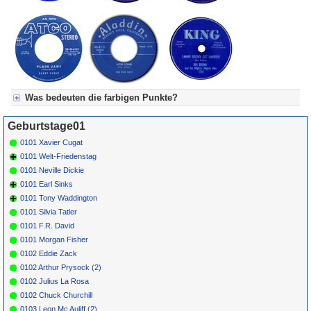
Was bedeuten die farbigen Punkte?
Für Axel's Tageskalender:
Geburtstage01
Grün = Kurzgeschichte
Grün! = fachlich bestimmt spannend, nicht verpassen!
0101 Xavier Cugat
Grün+ = Stundenbeitrag
0101 Welt-Friedenstag
Gelb = Kurzgeschichten oder Stundensendungen in Arbeit
0101 Neville Dickie
Blau = Beschreibungstext (beschreibender Text)
0101 Earl Sinks
0101 Tony Waddington
0101 Silvia Tatler
0101 F.R. David
0101 Morgan Fisher
0102 Eddie Zack
0102 Arthur Prysock (2)
0102 Julius La Rosa
0102 Chuck Churchill
0103 Leon Mc Auliff (2)