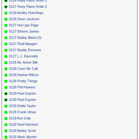
0126 Huey Piano Smith 1
0127 Huey Piano Smith 2
0126 Ashley Hutchings
0126 Deon Jackson
0127 Hot Lips Page
0127 Elmore James
0127 Bobby Bland (3)
0127 Rudi Maugeri
0127 Buddy Emmons
0127 L.J. Reynolds
0128 Mr. Acker Bilk
0128 Cash Mc Call
0128 Harlow Wilcox
0128 Pretty Things
0128 Phil Flowers
0129 Paul Gayten
0130 Paul Gayten
0129 Eddie Taylor
0129 Frank Virtue
0129 Ann Cole
0129 Noel Harrison
0129 Bobby Scott
0129 Mark Wynter