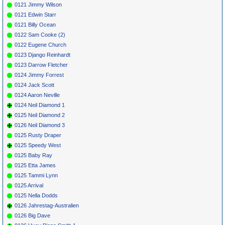
0121 Jimmy Wilson
0121 Edwin Starr
0121 Billy Ocean
0122 Sam Cooke (2)
0122 Eugene Church
0123 Django Reinhardt
0123 Darrow Fletcher
0124 Jimmy Forrest
0124 Jack Scott
0124 Aaron Neville
0124 Neil Diamond 1
0125 Neil Diamond 2
0126 Neil Diamond 3
0125 Rusty Draper
0125 Speedy West
0125 Baby Ray
0125 Etta James
0125 Tammi Lynn
0125 Arrival
0125 Nella Dodds
0126 Jahrestag-Australien
0126 Big Dave