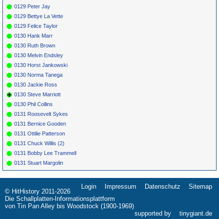
0129 Peter Jay
0129 Bettye La Vette
0129 Felice Taylor
0130 Hank Marr
0130 Ruth Brown
0130 Melvin Endsley
0130 Horst Jankowski
0130 Norma Tanega
0130 Jackie Ross
0130 Steve Marriott
0130 Phil Collins
0131 Roosevelt Sykes
0131 Bernice Gooden
0131 Ottilie Patterson
0131 Chuck Willis (2)
0131 Bobby Lee Trammell
0131 Stuart Margolin
Login
Impressum
Datenschutz
Sitemap
Navigation
© HitHistory 2011-2026
überspringen
Die Schallplatten-Informationsplattform
von Tin Pan Alley bis Woodstock (1900-1969)
supported by
tinygiant.de