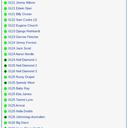
0121 Jimmy Wilson
0121 Edwin Starr
0121 Billy Ocean
0122 Sam Cooke (2)
0122 Eugene Church
0123 Django Reinhardt
0123 Darrow Fletcher
0124 Jimmy Forrest
0124 Jack Scott
0124 Aaron Neville
0124 Neil Diamond 1
0125 Neil Diamond 2
0126 Neil Diamond 3
0125 Rusty Draper
0125 Speedy West
0125 Baby Ray
0125 Etta James
0125 Tammi Lynn
0125 Arrival
0125 Nella Dodds
0126 Jahrestag-Australien
0126 Big Dave