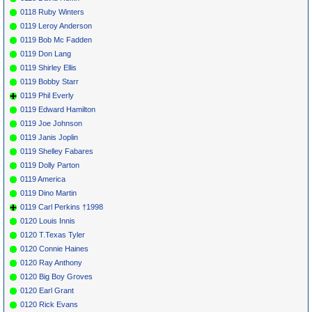
0118 Ruby Winters
0119 Leroy Anderson
0119 Bob Mc Fadden
0119 Don Lang
0119 Shirley Ellis
0119 Bobby Starr
0119 Phil Everly
0119 Edward Hamilton
0119 Joe Johnson
0119 Janis Joplin
0119 Shelley Fabares
0119 Dolly Parton
0119 America
0119 Dino Martin
0119 Carl Perkins †1998
0120 Louis Innis
0120 T.Texas Tyler
0120 Connie Haines
0120 Ray Anthony
0120 Big Boy Groves
0120 Earl Grant
0120 Rick Evans