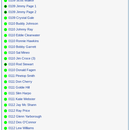
0109 Scott Walker
0109 Jimmy Page 1
0109 Jimmy Page 2
0109 Crystal Gale
0110 Buddy Johnson
0110 Johnny Ray
0110 Eddie Clearwater
0110 Ronnie Hawkins
0110 Bobby Garrett
0110 Sal Mineo
0110 Jim Croce (3)
0110 Rod Stewart
0110 Donald Fagen
0111 Pinetop Smith
0111 Don Cherry
0111 Goldie Hill
0111 Slim Harpo
0111 Katie Webster
0112 Jay Mc Shann
0112 Ray Price
0112 Glenn Yarborough
0112 Des O'Connor
0112 Lew Williams