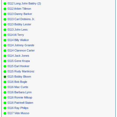
0112 Long John Baldry (2)
0112 Arbim Tillmon
0113 Danny Barker
0113 Carl Dobkins Jr.
0113 Bobby Lester
0113 John Lees
0114 Al Terry
0114 Billy Walker
0114 Johnny Grande
0114 Clarence Carter
0114 Jack Jones
0115 Gene Krupa
0115 Earl Hooker
0115 Rudy Martinzez
0115 Bobby Bloom
0116 Bob Bogle
0116 Mac Curtis
0116 Barbara Lynn
0116 Ronnie Milsap
0116 Patrinell Staten
0116 Ray Philips
0117 Vido Musso