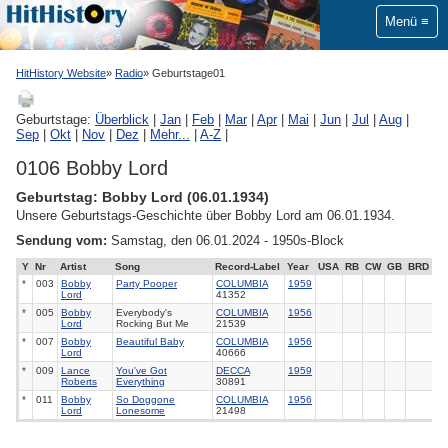
Menü
HitHistory Website
Radio
Geburtstage01
Geburtstage:
Überblick
|
Jan
|
Feb
|
Mar
|
Apr
|
Mai
|
Jun
|
Jul
|
Aug
|
Sep
|
Okt
|
Nov
|
Dez
|
Mehr...
|
A-Z
|
0106 Bobby Lord
Geburtstag: Bobby Lord (06.01.1934)
Unsere Geburtstags-Geschichte über Bobby Lord am 06.01.1934.
Sendung vom:
Samstag, den 06.01.2024 - 1950s-Block
Y
Nr
Artist
Song
Record-Label
Year
USA
RB
CW
GB
BRD
*
003
Bobby
Party Pooper
COLUMBIA
1959
Lord
41352
*
005
Bobby
Everybody's
COLUMBIA
1956
Lord
Rocking But Me
21539
*
007
Bobby
Beautiful Baby
COLUMBIA
1956
Lord
40666
*
009
Lance
You've Got
DECCA
1959
Roberts
Everything
30891
*
011
Bobby
So Doggone
COLUMBIA
1956
Lord
Lonesome
21498