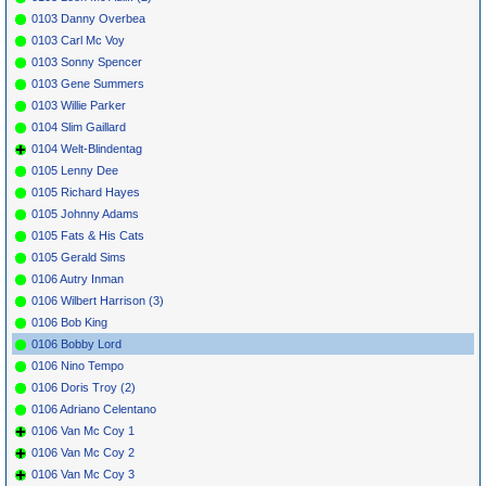
0103 Danny Overbea
0103 Carl Mc Voy
0103 Sonny Spencer
0103 Gene Summers
0103 Willie Parker
0104 Slim Gaillard
0104 Welt-Blindentag
0105 Lenny Dee
0105 Richard Hayes
0105 Johnny Adams
0105 Fats & His Cats
0105 Gerald Sims
0106 Autry Inman
0106 Wilbert Harrison (3)
0106 Bob King
0106 Bobby Lord
0106 Nino Tempo
0106 Doris Troy (2)
0106 Adriano Celentano
0106 Van Mc Coy 1
0106 Van Mc Coy 2
0106 Van Mc Coy 3