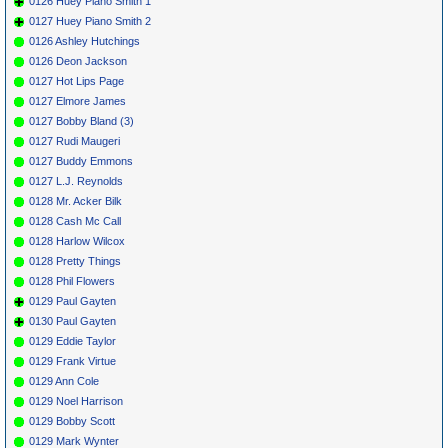
0126 Huey Piano Smith 1
0127 Huey Piano Smith 2
0126 Ashley Hutchings
0126 Deon Jackson
0127 Hot Lips Page
0127 Elmore James
0127 Bobby Bland (3)
0127 Rudi Maugeri
0127 Buddy Emmons
0127 L.J. Reynolds
0128 Mr. Acker Bilk
0128 Cash Mc Call
0128 Harlow Wilcox
0128 Pretty Things
0128 Phil Flowers
0129 Paul Gayten
0130 Paul Gayten
0129 Eddie Taylor
0129 Frank Virtue
0129 Ann Cole
0129 Noel Harrison
0129 Bobby Scott
0129 Mark Wynter