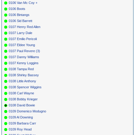
0106 Van Mc Coy +
0106 Boots
0106 Bintangs
0106 Sid Barrett
0107 Henry Red Allen
0107 Larry Dale
0107 Emilio Pericoli
0107 Eldee Young
0107 Paul Revere (3)
0107 Danny Williams
0107 Kenny Loggins
0108 Tampa Red
0108 Shirley Bassey
0108 Little Anthony
0108 Spencer Wiggins
0108 Carl Wayne
0108 Bobby Krieger
0108 David Bowie
0109 Domenico Modugno
0109 Al Downing
0109 Barbara Carr
0109 Roy Head