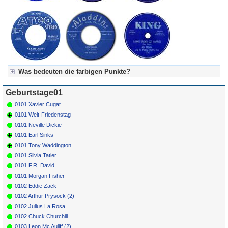
Was bedeuten die farbigen Punkte?
Für Axel's Tageskalender:
Geburtstage01
Grün = Kurzgeschichte
Grün! = fachlich bestimmt spannend, nicht verpassen!
0101 Xavier Cugat
Grün+ = Stundenbeitrag
0101 Welt-Friedenstag
Gelb = Kurzgeschichten oder Stundensendungen in Arbeit
0101 Neville Dickie
Blau = Beschreibungstext (beschreibender Text)
0101 Earl Sinks
0101 Tony Waddington
0101 Silvia Tatler
0101 F.R. David
0101 Morgan Fisher
0102 Eddie Zack
0102 Arthur Prysock (2)
0102 Julius La Rosa
0102 Chuck Churchill
0103 Leon Mc Auliff (2)