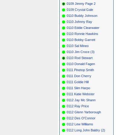
0109 Jimmy Page 2
0109 Crystal Gale
0110 Buddy Johnson
0110 Johnny Ray
0110 Eddie Clearwater
0110 Ronnie Hawkins
0110 Bobby Garrett
0110 Sal Mineo
0110 Jim Croce (3)
0110 Rod Stewart
0110 Donald Fagen
0111 Pinetop Smith
0111 Don Cherry
0111 Goldie Hill
0111 Slim Harpo
0111 Katie Webster
0112 Jay Mc Shann
0112 Ray Price
0112 Glenn Yarborough
0112 Des O'Connor
0112 Lew Williams
0112 Long John Baldry (2)