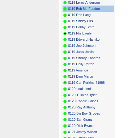
0119 Leroy Anderson
0119 Bob Mc Fadden
0119 Don Lang
0119 Shirley Ellis
0119 Bobby Starr
0119 Phil Everly
0119 Edward Hamilton
0119 Joe Johnson
0119 Janis Joplin
0119 Shelley Fabares
0119 Dolly Parton
0119 America
0119 Dino Martin
0119 Carl Perkins †1998
0120 Louis Innis
0120 T.Texas Tyler
0120 Connie Haines
0120 Ray Anthony
0120 Big Boy Groves
0120 Earl Grant
0120 Rick Evans
0121 Jimmy Wilson
0121 Edwin Starr