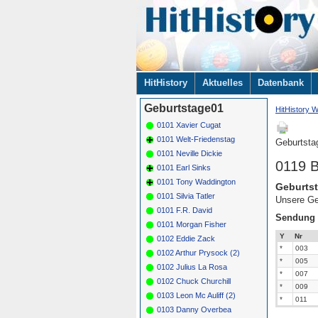
Navigation
HitHistory
Aktuelles
Datenbank
überspringen
Geburtstage01
HitHistory W
0101 Xavier Cugat
0101 Welt-Friedenstag
Geburtsta
0101 Neville Dickie
0119 
0101 Earl Sinks
0101 Tony Waddington
Geburtst
0101 Silvia Tatler
Unsere Ge
0101 F.R. David
Sendung
0101 Morgan Fisher
Y
Nr
0102 Eddie Zack
*
003
0102 Arthur Prysock (2)
*
005
0102 Julius La Rosa
*
007
0102 Chuck Churchill
*
009
0103 Leon Mc Auliff (2)
*
011
0103 Danny Overbea