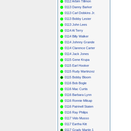
0112 Arbim Tillmon
0113 Danny Barker
0113 Carl Dobkins Jr.
0113 Bobby Lester
0113 John Lees
0114 Al Terry
0114 Billy Walker
0114 Johnny Grande
0114 Clarence Carter
0114 Jack Jones
0115 Gene Krupa
0115 Earl Hooker
0115 Rudy Martinzez
0115 Bobby Bloom
0116 Bob Bogle
0116 Mac Curtis
0116 Barbara Lynn
0116 Ronnie Milsap
0116 Patrinell Staten
0116 Ray Philips
0117 Vido Musso
0117 Eartha Kitt
0117 Grady Martin 1