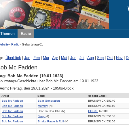
Themen
Radio
ebsite
Radio
Geburtstage01
ge:
Überblick
|
Jan
|
Feb
|
Mar
|
Apr
|
Mai
|
Jun
|
Jul
|
Aug
|
Sep
|
Okt
|
Nov
|
D
Bob Mc Fadden
ag: Bob Mc Fadden (19.01.1923)
burtstags-Geschichte über Bob Mc Fadden am 19.01.1923.
 vom:
Freitag, den 19.01.2024 - 1950s-Block
Artist
Song
Record-Label
Bob Mc Fadden
Beat Generation
BRUNSWICK 55140
Bob Mc Fadden
Mummy
(N)
BRUNSWICK 55140
Bob Mc Fadden
Dracula Cha Cha (N)
CORAL
62209
Bob Mc Fadden
Bingo
(I)
BRUNSWICK 55156
Bob Mc Fadden
Shake Rattle & Roll
(N)
BRUNSWICK 55156