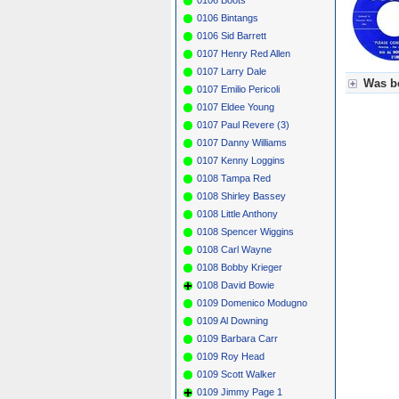
0106 Bintangs
0106 Sid Barrett
0107 Henry Red Allen
0107 Larry Dale
Was be
0107 Emilio Pericoli
0107 Eldee Young
Für Axel
0107 Paul Revere (3)
Grün = K
Grün! = 
0107 Danny Williams
Grün+ = 
0107 Kenny Loggins
Gelb = K
0108 Tampa Red
Blau = B
0108 Shirley Bassey
0108 Little Anthony
0108 Spencer Wiggins
0108 Carl Wayne
0108 Bobby Krieger
0108 David Bowie
0109 Domenico Modugno
0109 Al Downing
0109 Barbara Carr
0109 Roy Head
0109 Scott Walker
0109 Jimmy Page 1