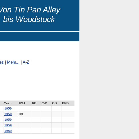
Von Tin Pan Alley
bis Woodstock
ez
|
Mehr...
|
A-Z
|
Year
USA
RB
CW
GB
BRD
1959
1959
39
1959
1959
1959