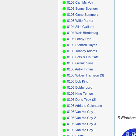
0103 Carl Mc Voy
0103 Sonny Spencer
0103 Gene Summers
0103 Willie Parker
0104 Slim Gaillard
0104 Welt-Blindentag
0105 Lenny Dee
0105 Richard Hayes
0105 Johnny Adams
0105 Fats & His Cats
0105 Gerald Sims
0106 Autry Inman
0106 Wilbert Harrison (3)
0106 Bob King
0106 Bobby Lord
0106 Nino Tempo
0106 Doris Troy (2)
0106 Adriano Celentano
0106 Van Mc Coy 1
5 Einträg
0106 Van Mc Coy 2
0106 Van Mc Coy 3
0106 Van Mc Coy +
0106 Boots