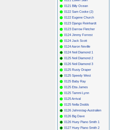
0121 Billy Ocean
0122 Sam Cooke (2)
0122 Eugene Church
0123 Django Reinhardt
0123 Darrow Fletcher
0124 Jimmy Forrest
0124 Jack Scott
0124 Aaron Neville
0124 Neil Diamond 1
0125 Neil Diamond 2
0126 Neil Diamond 3
0125 Rusty Draper
0125 Speedy West
0125 Baby Ray
0125 Etta James
0125 Tammi Lynn
0125 Arrival
0125 Nella Dodds
0126 Jahrestag-Australien
0126 Big Dave
0126 Huey Piano Smith 1
0127 Huey Piano Smith 2