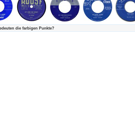
deuten die farbigen Punkte?
's Tageskalender:
urzgeschichte
fachlich bestimmt spannend, nicht verpassen!
Stundenbeitrag
urzgeschichten oder Stundensendungen in Arbeit
eschreibungstext (beschreibender Text)