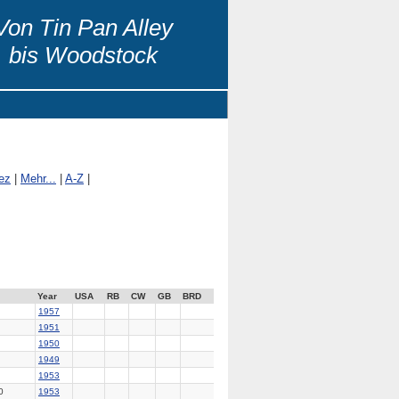
Von Tin Pan Alley
bis Woodstock
ez
|
Mehr...
|
A-Z
|
Year
USA
RB
CW
GB
BRD
1957
1951
1950
1949
1953
0
1953