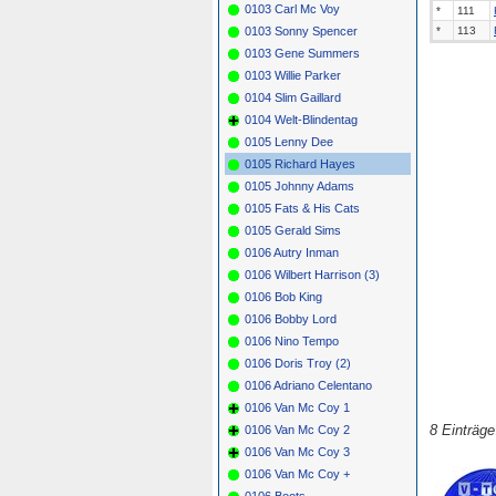
0103 Carl Mc Voy
*
111
0103 Sonny Spencer
*
113
0103 Gene Summers
0103 Willie Parker
0104 Slim Gaillard
0104 Welt-Blindentag
0105 Lenny Dee
0105 Richard Hayes
0105 Johnny Adams
0105 Fats & His Cats
0105 Gerald Sims
0106 Autry Inman
0106 Wilbert Harrison (3)
0106 Bob King
0106 Bobby Lord
0106 Nino Tempo
0106 Doris Troy (2)
0106 Adriano Celentano
0106 Van Mc Coy 1
8 Einträg
0106 Van Mc Coy 2
0106 Van Mc Coy 3
0106 Van Mc Coy +
0106 Boots