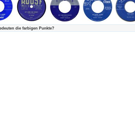
deuten die farbigen Punkte?
's Tageskalender:
urzgeschichte
fachlich bestimmt spannend, nicht verpassen!
Stundenbeitrag
urzgeschichten oder Stundensendungen in Arbeit
eschreibungstext (beschreibender Text)