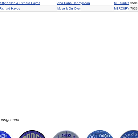
Kitty Kallen & Richard Hayes
Aba Daba Honeymoon
MERCURY
5586
Richard Hayes
Move It On Over
MERCURY
7036
e insgesamt