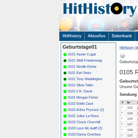
Navigation
HitHistory
Aktuelles
Datenbank
überspringen
Geburtstage01
HitHistory W
0101 Xavier Cugat
0101 Welt-Friedenstag
Geburtsta
0101 Neville Dickie
0105 R
0101 Earl Sinks
0101 Tony Waddington
Geburtst
0101 Silvia Tatler
Unsere Ge
0101 F.R. David
Sendung
0101 Morgan Fisher
Y
Nr
0102 Eddie Zack
*
102
0102 Arthur Prysock (2)
*
104
0102 Julius La Rosa
*
105
0102 Chuck Churchill
*
107
0103 Leon Mc Auliff (2)
*
108
0103 Danny Overbea
*
110