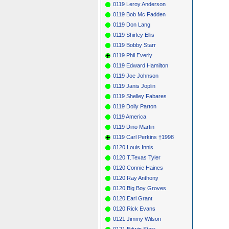
0119 Leroy Anderson
0119 Bob Mc Fadden
0119 Don Lang
0119 Shirley Ellis
0119 Bobby Starr
0119 Phil Everly
0119 Edward Hamilton
0119 Joe Johnson
0119 Janis Joplin
0119 Shelley Fabares
0119 Dolly Parton
0119 America
0119 Dino Martin
0119 Carl Perkins †1998
0120 Louis Innis
0120 T.Texas Tyler
0120 Connie Haines
0120 Ray Anthony
0120 Big Boy Groves
0120 Earl Grant
0120 Rick Evans
0121 Jimmy Wilson
0121 Edwin Starr