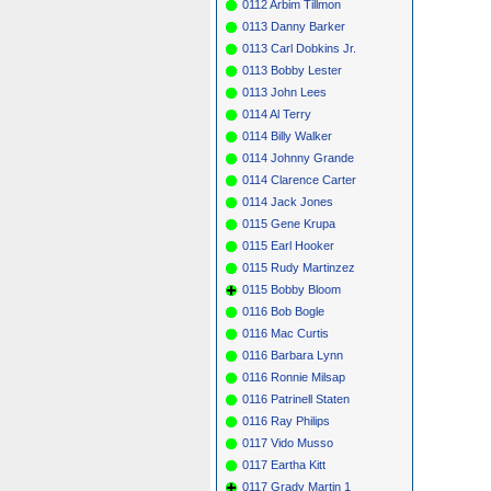
0112 Arbim Tillmon
0113 Danny Barker
0113 Carl Dobkins Jr.
0113 Bobby Lester
0113 John Lees
0114 Al Terry
0114 Billy Walker
0114 Johnny Grande
0114 Clarence Carter
0114 Jack Jones
0115 Gene Krupa
0115 Earl Hooker
0115 Rudy Martinzez
0115 Bobby Bloom
0116 Bob Bogle
0116 Mac Curtis
0116 Barbara Lynn
0116 Ronnie Milsap
0116 Patrinell Staten
0116 Ray Philips
0117 Vido Musso
0117 Eartha Kitt
0117 Grady Martin 1