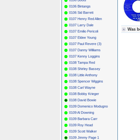
0106 Bintangs
0106 Sid Barrett
0107 Henry Red Allen
0107 Larry Dale
Was be
0107 Emilio Pericoli
0107 Eldee Young
Für Axel
0107 Paul Revere (3)
Grün = K
Grün! = 
0107 Danny Williams
Grün+ = 
0107 Kenny Loggins
Gelb = K
0108 Tampa Red
Blau = B
0108 Shirley Bassey
0108 Little Anthony
0108 Spencer Wiggins
0108 Carl Wayne
0108 Bobby Krieger
0108 David Bowie
0109 Domenico Modugno
0109 Al Downing
0109 Barbara Carr
0109 Roy Head
0109 Scott Walker
0109 Jimmy Page 1