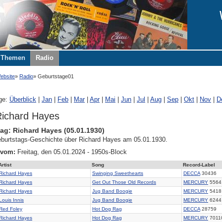
Themen
Radio
ebsite
Radio
Geburtstage01
ge:
Überblick
|
Jan
|
Feb
|
Mar
|
Apr
|
Mai
|
Jun
|
Jul
|
Aug
|
Sep
|
Okt
|
Nov
|
D
ichard Hayes
ag: Richard Hayes (05.01.1930)
burtstags-Geschichte über Richard Hayes am 05.01.1930.
 vom:
Freitag, den 05.01.2024 - 1950s-Block
Artist
Song
Record-Label
Richard Hayes
Swinging Sweethearts
DECCA
30436
Richard Hayes
Get Out Those Old Records
MERCURY
5564
Richard Hayes
Jug Band Boogie
MERCURY
5418
Louis Innis
Jug Band Boogie
MERCURY
6244
Red Foley
Hot Dog Rag
DECCA
28759
Richard Hayes
Hot Dog Rag
MERCURY
7011