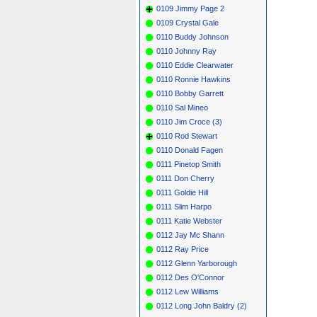
0109 Jimmy Page 2
0109 Crystal Gale
0110 Buddy Johnson
0110 Johnny Ray
0110 Eddie Clearwater
0110 Ronnie Hawkins
0110 Bobby Garrett
0110 Sal Mineo
0110 Jim Croce (3)
0110 Rod Stewart
0110 Donald Fagen
0111 Pinetop Smith
0111 Don Cherry
0111 Goldie Hill
0111 Slim Harpo
0111 Katie Webster
0112 Jay Mc Shann
0112 Ray Price
0112 Glenn Yarborough
0112 Des O'Connor
0112 Lew Williams
0112 Long John Baldry (2)