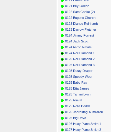
0121 Billy Ocean
0122 Sam Cooke (2)
0122 Eugene Church
0123 Django Reinhardt
0123 Darrow Fletcher
0124 Jimmy Forrest
0124 Jack Scott
0124 Aaron Neville
0124 Neil Diamond 1
0125 Neil Diamond 2
0126 Neil Diamond 3
0125 Rusty Draper
0125 Speedy West
0125 Baby Ray
0125 Etta James
0125 Tammi Lynn
0125 Arrival
0125 Nella Dodds
0126 Jahrestag-Australien
0126 Big Dave
0126 Huey Piano Smith 1
0127 Huey Piano Smith 2