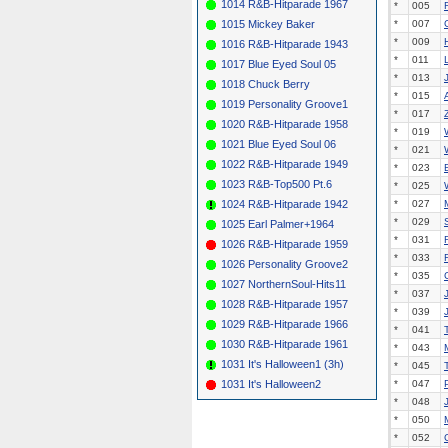
1014 R&B-Hitparade 1967
*
005
*
007
1015 Mickey Baker
*
009
1016 R&B-Hitparade 1943
*
011
1017 Blue Eyed Soul 05
*
013
1018 Chuck Berry
*
015
1019 Personality Groove1
*
017
1020 R&B-Hitparade 1958
*
019
1021 Blue Eyed Soul 06
*
021
1022 R&B-Hitparade 1949
*
023
1023 R&B-Top500 Pt.6
*
025
*
027
1024 R&B-Hitparade 1942
*
029
1025 Earl Palmer+1964
*
031
1026 R&B-Hitparade 1959
*
033
1026 Personality Groove2
*
035
1027 NorthernSoul-Hits11
*
037
1028 R&B-Hitparade 1957
*
039
1029 R&B-Hitparade 1966
*
041
1030 R&B-Hitparade 1961
*
043
1031 It's Halloween1 (3h)
*
045
*
047
1031 It's Halloween2
*
048
*
050
*
052