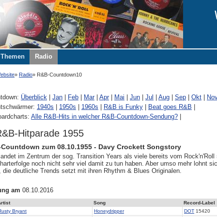
Themen
Radio
ebsite
Radio
R&B-Countdown10
tdown:
Überblick
|
Jan
|
Feb
|
Mar
|
Apr
|
Mai
|
Jun
|
Jul
|
Aug
|
Sep
|
Okt
|
No
tschwärmer:
1940s
|
1950s
|
1960s
|
R&B is Funky
|
Beat goes R&B
|
oardcharts:
Alle R&B-Hits in welcher R&B-Countdown-Sendung?
|
R&B-Hitparade 1955
Countdown zum 08.10.1955 - Davy Crockett Songstory
andet im Zentrum der sog. Transition Years als viele bereits vom Rock'n'Roll
arterfolge noch nicht sehr viel damit zu tun haben. Aber umso mehr lohnt sic
 die deutliche Trends setzt mit ihren Rhythm & Blues Originalen.
ung am
08.10.2016
rtist
Song
Record-Label
Rusty Bryant
Honeydripper
DOT
15420