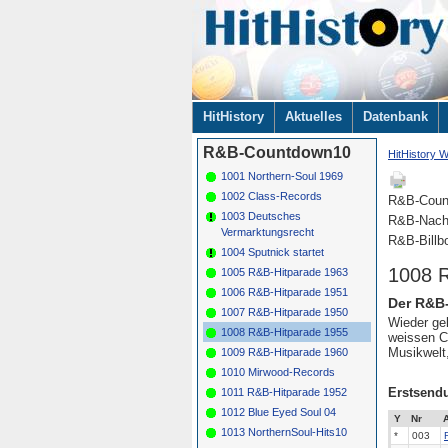
Navigation
HitHistory
Aktuelles
Datenbank
überspringen
R&B-Countdown10
HitHistory W
1001 Northern-Soul 1969
1002 Class-Records
R&B-Coun
1003 Deutsches
R&B-Nach
Vermarktungsrecht
R&B-Billb
1004 Sputnick startet
1008 
1005 R&B-Hitparade 1963
1006 R&B-Hitparade 1951
Der R&B-
1007 R&B-Hitparade 1950
Wieder gel
1008 R&B-Hitparade 1955
weissen Ch
Musikwelt,
1009 R&B-Hitparade 1960
1010 Mirwood-Records
Erstsend
1011 R&B-Hitparade 1952
1012 Blue Eyed Soul 04
Y
Nr
A
1013 NorthernSoul-Hits10
*
003