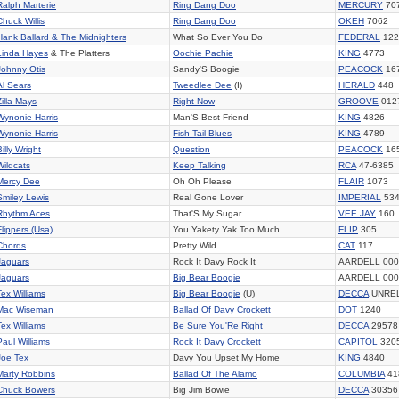
Ralph Marterie
Ring Dang Doo
MERCURY
70
Chuck Willis
Ring Dang Doo
OKEH
7062
Hank Ballard & The Midnighters
What So Ever You Do
FEDERAL
122
Linda Hayes
& The Platters
Oochie Pachie
KING
4773
Johnny Otis
Sandy'S Boogie
PEACOCK
16
Al Sears
Tweedlee Dee
(I)
HERALD
448
Zilla Mays
Right Now
GROOVE
012
Wynonie Harris
Man'S Best Friend
KING
4826
Wynonie Harris
Fish Tail Blues
KING
4789
Billy Wright
Question
PEACOCK
16
Wildcats
Keep Talking
RCA
47-6385
Mercy Dee
Oh Oh Please
FLAIR
1073
Smiley Lewis
Real Gone Lover
IMPERIAL
53
Rhythm Aces
That'S My Sugar
VEE JAY
160
Flippers (Usa)
You Yakety Yak Too Much
FLIP
305
Chords
Pretty Wild
CAT
117
Jaguars
Rock It Davy Rock It
AARDELL 000
Jaguars
Big Bear Boogie
AARDELL 000
Tex Williams
Big Bear Boogie
(U)
DECCA
UNREL
Mac Wiseman
Ballad Of Davy Crockett
DOT
1240
Tex Williams
Be Sure You'Re Right
DECCA
29578
Paul Williams
Rock It Davy Crockett
CAPITOL
320
Joe Tex
Davy You Upset My Home
KING
4840
Marty Robbins
Ballad Of The Alamo
COLUMBIA
41
Chuck Bowers
Big Jim Bowie
DECCA
30356