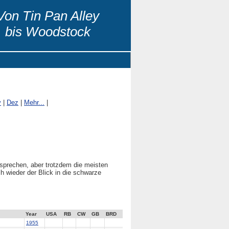
Von Tin Pan Alley
bis Woodstock
v
|
Dez
|
Mehr...
|
 sprechen, aber trotzdem die meisten
h wieder der Blick in die schwarze
Year
USA
RB
CW
GB
BRD
1955