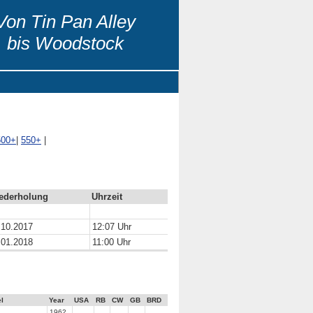
Von Tin Pan Alley
bis Woodstock
500+
|
550+
|
ederholung
Uhrzeit
.10.2017
12:07 Uhr
.01.2018
11:00 Uhr
l
Year
USA
RB
CW
GB
BRD
1962