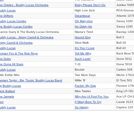
he Orioles - Buddy Lucas Orchestra
Baby Please Don't Go
Jubilee
506
uddy Lucas
High Low Jack
RCA-Groove
e Drifters
Steamboat
Atlantic
107
uddy Lucas Combo
Oh Mary Ann
Savoy
1180
he Buddy Lucas Combo
Ho Diddy Ho
Savoy
1180
eanne Garry & The Buddy Lucas Orchestra
Mama's Tired
Barclay 130
uddy Lucas - Jimmy Carroll & Orchestra
Hound Dog
Bell
3
immy Carroll & Orchestra
Slow Walk
Bell 18
uddy Lucas
It's You I Love
Bell
42
orman Fox & The Rob Roys
Tell Me Why
Back Beat
5
he Dubs
Such Lovin'
Gone
5011
he Gone All Stars
7-11
Gone 5016
uddy Lucas
Beulah
Carlton 506
ttle Eddie Mint
Two More Days
Memo 1791
armen Taylor - Big 'Tootin' Buddy Lucas Band
Willie 'B'
El Toro 501
ig Buddy Lucas
Packin' My Grip
Pioneer
176
ank Ballard
Miss Twister
King LP-781
he Jarmels
Why Am I A Fool For You
Ace
LP CH-
ion
(I Was) Born To Cry
Laurie
3123
uddy Lucas
So Happy
Caprice
120