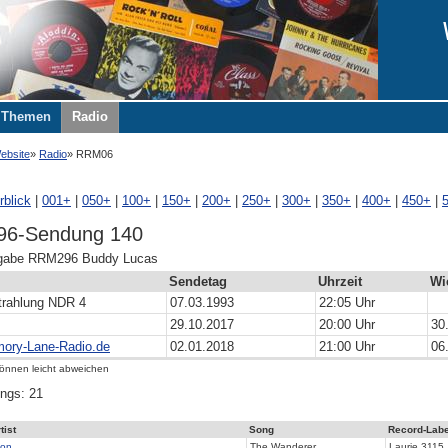
Themen
Radio
ebsite
Radio
RRM06
rblick
|
001+
|
050+
|
100+
|
150+
|
200+
|
250+
|
300+
|
350+
|
400+
|
450+
|
6-Sendung 140
abe RRM296 Buddy Lucas
Sendetag
Uhrzeit
Wi
trahlung NDR 4
07.03.1993
22:05 Uhr
29.10.2017
20:00 Uhr
30
ory-Lane-Radio.de
02.01.2018
21:00 Uhr
06
können leicht abweichen
ngs: 21
tist
Song
Record-Labe
ion
The Wanderer
Laurie 3115