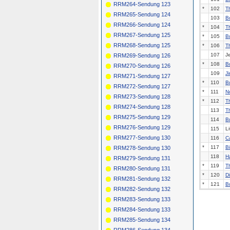
RRM264-Sendung 123
*
102
T
RRM265-Sendung 124
103
B
RRM266-Sendung 124
*
104
Th
RRM267-Sendung 125
*
105
B
RRM268-Sendung 125
*
106
T
107
J
RRM269-Sendung 126
*
108
B
RRM270-Sendung 126
109
J
RRM271-Sendung 127
*
110
B
RRM272-Sendung 127
*
111
N
RRM273-Sendung 128
*
112
T
RRM274-Sendung 128
113
T
RRM275-Sendung 129
114
B
RRM276-Sendung 129
115
Li
RRM277-Sendung 130
116
C
*
117
B
RRM278-Sendung 130
118
H
RRM279-Sendung 131
*
119
T
RRM280-Sendung 131
*
120
D
RRM281-Sendung 132
*
121
B
RRM282-Sendung 132
RRM283-Sendung 133
RRM284-Sendung 133
RRM285-Sendung 134
RRM286-Sendung 134