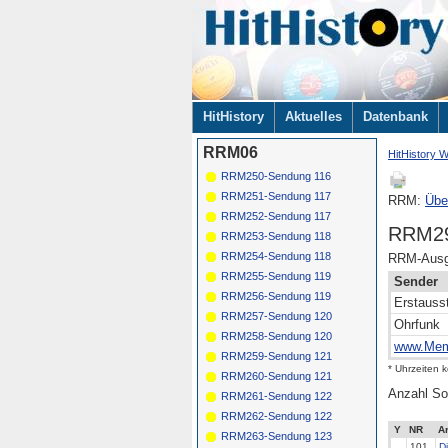
Navigation
HitHistory
Aktuelles
Datenbank
überspringen
RRM06
HitHistory W
RRM250-Sendung 116
RRM251-Sendung 117
RRM:
Übe
RRM252-Sendung 117
RRM29
RRM253-Sendung 118
RRM254-Sendung 118
RRM-Ausg
RRM255-Sendung 119
Sender
RRM256-Sendung 119
Erstauss
RRM257-Sendung 120
Ohrfunk
RRM258-Sendung 120
www.Mem
RRM259-Sendung 121
* Uhrzeiten 
RRM260-Sendung 121
Anzahl So
RRM261-Sendung 122
RRM262-Sendung 122
Y
NR
Ar
RRM263-Sendung 123
101
D