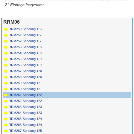
*
116
Barbara Lee Mac
Big Fat Mama
Cuca
1966
21 Einträge insgesamt
6635
117
The Knightsmen
Pistol Packin'
Bocaldun
1961
Mama
45-1005
118
Fay Darling
Funny Bunny
Kool 1023
1963
RRM06
*
119
The Ribbons
Ain't Gonna
Marsh
202
1962
81
Kiss Ya
RRM250-Sendung 116
120
Jeanette
Money's
Neptune
1961
RRM251-Sendung 117
Washington
Funny
122
RRM252-Sendung 117
*
121
Johnnie Ray
Texas
Philips
1957
Tambourine
322179
RRM253-Sendung 118
BF
RRM254-Sendung 118
RRM255-Sendung 119
RRM256-Sendung 119
RRM257-Sendung 120
RRM258-Sendung 120
RRM259-Sendung 121
RRM260-Sendung 121
RRM261-Sendung 122
RRM262-Sendung 122
RRM263-Sendung 123
RRM264-Sendung 123
RRM265-Sendung 124
RRM266-Sendung 124
RRM267-Sendung 125