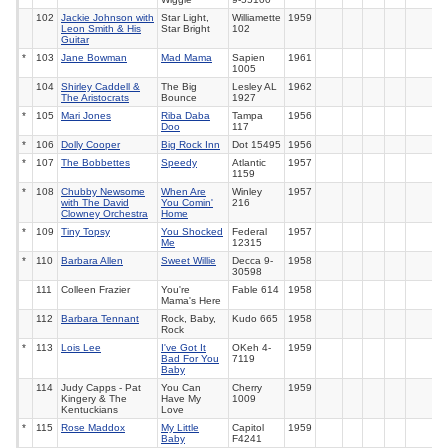
102
Jackie Johnson with
Star Light,
Williamette
1959
Leon Smith & His
Star Bright
102
Guitar
*
103
Jane Bowman
Mad Mama
Sapien
1961
1005
104
Shirley Caddell &
The Big
Lesley AL
1962
The Aristocrats
Bounce
1927
*
105
Mari Jones
Riba Daba
Tampa
1956
Doo
117
*
106
Dolly Cooper
Big Rock Inn
Dot
15495
1956
*
107
The Bobbettes
Speedy
Atlantic
1957
1159
*
108
Chubby Newsome
When Are
Winley
1957
with The David
You Comin'
216
Clowney Orchestra
Home
*
109
Tiny Topsy
You Shocked
Federal
1957
Me
12315
*
110
Barbara Allen
Sweet Willie
Decca
9-
1958
30598
111
Colleen Frazier
You're
Fable 614
1958
Mama's Here
112
Barbara Tennant
Rock, Baby,
Kudo 665
1958
Rock
*
113
Lois Lee
I've Got It
OKeh
4-
1959
Bad For You
7119
Baby
114
Judy Capps - Pat
You Can
Cherry
1959
Kingery & The
Have My
1009
Kentuckians
Love
*
115
Rose Maddox
My Little
Capitol
1959
Baby
F4241