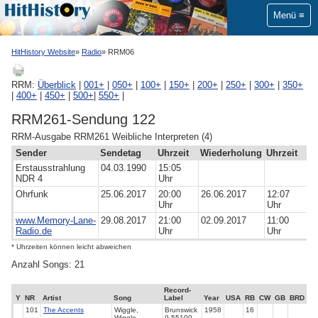
Menü
HitHistory Website
Radio
RRM06
RRM:
Überblick
|
001+
|
050+
|
100+
|
150+
|
200+
|
250+
|
300+
|
350+
|
400+
|
450+
|
500+
|
550+
|
RRM261-Sendung 122
RRM-Ausgabe RRM261 Weibliche Interpreten (4)
Sender
Sendetag
Uhrzeit
Wiederholung
Uhrzeit
Erstausstrahlung
04.03.1990
15:05
NDR 4
Uhr
Ohrfunk
25.06.2017
20:00
26.06.2017
12:07
Uhr
Uhr
www.Memory-Lane-
29.08.2017
21:00
02.09.2017
11:00
Radio.de
Uhr
Uhr
* Uhrzeiten können leicht abweichen
Anzahl Songs: 21
Record-
Y
NR
Artist
Song
Label
Year
USA
RB
CW
GB
BRD
101
The Accents
Wiggle,
Brunswick
1958
16
Wiggle
9-55100