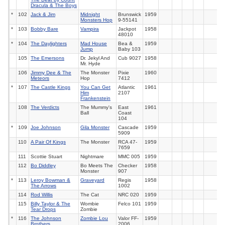
Dracula & The Boys
*
102
Jack & Jim
Midnight
Brunswick
1959
Monsters Hop
9-55141
*
103
Bobby Bare
Vampira
Jackpot
1958
48010
*
104
The Daylighters
Mad House
Bea &
1959
Jump
Baby
103
105
The Emersons
Dr. Jekyl And
Cub 9027
1958
Mr. Hyde
106
Jimmy Dee & The
The Monster
Pixie
1960
Meteors
Hop
7412
*
107
The Castle Kings
You Can Get
Atlantic
1961
Him
2107
Frankenstein
108
The Verdicts
The Mummy's
East
1961
Ball
Coast
104
*
109
Joe Johnson
Gila Monster
Cascade
1959
5909
110
A Pair Of Kings
The Monster
RCA 47-
1959
7659
111
Scottie Stuart
Nightmare
MMC 005
1959
112
Bo Diddley
Bo Meets The
Checker
1958
Monster
907
*
113
Leroy Bowman &
Graveyard
Regis
1958
The Arrows
1002
114
Rod Willis
The Cat
NRC 020
1959
115
Billy Taylor & The
Wombie
Felco 101
1959
Tear Drops
Zombie
*
116
The Johnson
Zombie Lou
Valor
FF-
1959
Brothers
2006