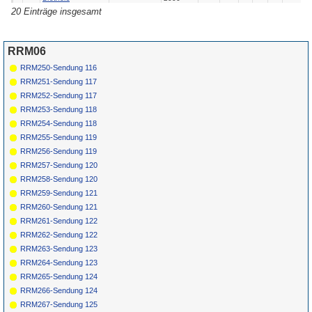
20 Einträge insgesamt
117
Mack Allen Smith
The Skeleton
Statue
1964
Fight
605
118
The Dell-Vikings
The Voodoo
Mercury
1957
Man
71266
RRM06
*
119
Tommy Bruce
Monster
RCA
1966
Gonzales
1535
RRM250-Sendung 116
120
The Pharaohs
The Green
Iona
1961
Werewolf
1002
RRM251-Sendung 117
RRM252-Sendung 117
RRM253-Sendung 118
RRM254-Sendung 118
RRM255-Sendung 119
RRM256-Sendung 119
RRM257-Sendung 120
RRM258-Sendung 120
RRM259-Sendung 121
RRM260-Sendung 121
RRM261-Sendung 122
RRM262-Sendung 122
RRM263-Sendung 123
RRM264-Sendung 123
RRM265-Sendung 124
RRM266-Sendung 124
RRM267-Sendung 125