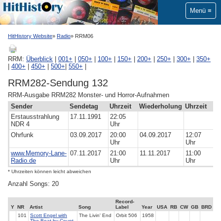
Menü
HitHistory Website
Radio
RRM06
RRM:
Überblick
|
001+
|
050+
|
100+
|
150+
|
200+
|
250+
|
300+
|
350+
|
400+
|
450+
|
500+
|
550+
|
RRM282-Sendung 132
RRM-Ausgabe RRM282 Monster- und Horror-Aufnahmen
Sender
Sendetag
Uhrzeit
Wiederholung
Uhrzeit
Erstausstrahlung
17.11.1991
22:05
NDR 4
Uhr
Ohrfunk
03.09.2017
20:00
04.09.2017
12:07
Uhr
Uhr
www.Memory-Lane-
07.11.2017
21:00
11.11.2017
11:00
Radio.de
Uhr
Uhr
* Uhrzeiten können leicht abweichen
Anzahl Songs: 20
Record-
Y
NR
Artist
Song
Label
Year
USA
RB
CW
GB
BRD
101
Scott Engel with
The Livin' End
Orbit 506
1958
The Beat by Count