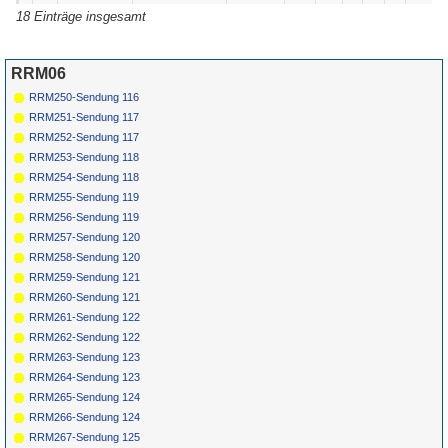
116
Tommy Tucker
Hi-Heel Sneakers
Checker
1964
18 Einträge insgesamt
1067
*
117
Chuck Berry
No Particular
Chess
1964
10
10
3
Place To Go
1898
*
118
The Trashmen
Ubangi Stomp
Cadet
1965
RRM06
5516
RRM250-Sendung 116
RRM251-Sendung 117
RRM252-Sendung 117
RRM253-Sendung 118
RRM254-Sendung 118
RRM255-Sendung 119
RRM256-Sendung 119
RRM257-Sendung 120
RRM258-Sendung 120
RRM259-Sendung 121
RRM260-Sendung 121
RRM261-Sendung 122
RRM262-Sendung 122
RRM263-Sendung 123
RRM264-Sendung 123
RRM265-Sendung 124
RRM266-Sendung 124
RRM267-Sendung 125