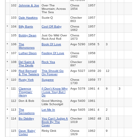
102
Johnnie & Joe
Over The
Chess
1957
Mountain; Across
1654
The Sea
103
Dale Hawkins
Suzie-Q
Checker
1957
863
*
104
Billy Barrix
Cool Off Baby
Chess
1957
1662
105
Bobby Dean
Just Go Wild Over
Chess
1957
Rock And Roll
1673
*
106
The
Book Of Love
Argo
5290
1958
5
3
Monotones
*
107
Luther Dixon
Feeling Of Love
Chess
1958
1682
*
108
Del Saint &
Rock Yea
Checker
1958
The Devils
897
*
109
Rod Bernard
This Should Go
Argo
5327
1959
20
12
& The Twisters
On Forever
*
110
Rusty York
Sugaree
Chess
1959
77
1730
*
111
Clarence
(I Don't Know Why
Argo
5378
1961
4
9
3
'Frogman'
I Love You) But I
Henry
Do
112
Don & Bob
Good Morning,
Argo 5400
1961
Little Schoolgirl
*
113
The
Let Me In
Argo
5405
1961
4
2
Sensations
*
114
Bo Diddley
You Can't Judge A
Checker
1962
48
21
Book By The
1019
Cover
115
Dave 'Baby'
Rinky Dink
Chess
1962
9
Cortez
1829