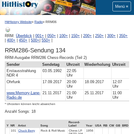
Menü
HitHistory Website
Radio
RRM06
RRM:
Überblick
|
001+
|
050+
|
100+
|
150+
|
200+
|
250+
|
300+
|
350+
|
400+
|
450+
|
500+
|
550+
|
RRM286-Sendung 134
RRM-Ausgabe RRM286 Chess-Records (Teil 2)
Sender
Sendetag
Uhrzeit
Wiederholung
Uhrzeit
Erstausstrahlung
03.05.1992
22:05
NDR 4
Uhr
Ohrfunk
17.09.2017
20:00
18.09.2017
12:07
Uhr
Uhr
www.Memory-Lane-
21.11.2017
21:00
25.11.2017
11:00
Radio.de
Uhr
Uhr
* Uhrzeiten können leicht abweichen
Anzahl Songs: 18
Record-
Y
NR
Artist
Song
Label
Year
USA
RB
CW
GB
BRD
101
Chuck Berry
Rock & Roll Music
Chess LP
1956
DETD-206