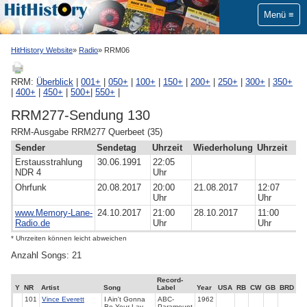
Menü
HitHistory Website
Radio
RRM06
RRM:
Überblick
|
001+
|
050+
|
100+
|
150+
|
200+
|
250+
|
300+
|
350+
|
400+
|
450+
|
500+
|
550+
|
RRM277-Sendung 130
RRM-Ausgabe RRM277 Querbeet (35)
Sender
Sendetag
Uhrzeit
Wiederholung
Uhrzeit
Erstausstrahlung
30.06.1991
22:05
NDR 4
Uhr
Ohrfunk
20.08.2017
20:00
21.08.2017
12:07
Uhr
Uhr
www.Memory-Lane-
24.10.2017
21:00
28.10.2017
11:00
Radio.de
Uhr
Uhr
* Uhrzeiten können leicht abweichen
Anzahl Songs: 21
Record-
Y
NR
Artist
Song
Label
Year
USA
RB
CW
GB
BRD
101
Vince Everett
I Ain't Gonna
ABC-
1962
Be Your Lay
Paramount