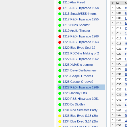
1215 Alan Freed
Y
Nr
A
1215 R&B-Hitparade 1958
*
003
M
*
006
I
1216 Smash/SSS-Intern.
*
008
F
1217 R&B-Hitparade 1955
*
010
I
1218 Blues Shouter
*
012
O
1219 Apollo-Theater
*
014
1
1219 R&B-Hitparade 1968
*
016
L
1220 R&B-Hitparade 1963
*
018
G
1220 Blue Eyed Soul 12
*
021
F
1221 RBC-the Making of 2
*
023
F
1222 R&B-Hitparade 1962
*
025
F
*
027
J
1223 XMAS is coming
*
029
R
1224 Dave Bartholomew
*
031
R
1225 Gospel Groove1
*
033
E
1226 Gospel Groove2
*
035
S
1227 R&B-Hitparade 1969
*
037
L
1228 Johnny Otis
*
039
M
1229 R&B-Hitparade 1951
*
041
W
1230 Bo Diddley
*
043
L
1231 Neo-Silvester-Party
*
045
J
*
047
S
1233 Blue Eyed S.13 (2h)
*
049
J
1234 Blue Eyed S.14 (2h)
*
051
O
1235 Blue Eyed S.15 (2h)