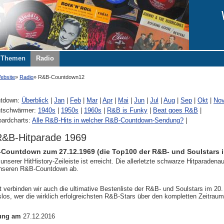
Themen
Radio
ebsite
Radio
R&B-Countdown12
tdown:
Überblick
|
Jan
|
Feb
|
Mar
|
Apr
|
Mai
|
Jun
|
Jul
|
Aug
|
Sep
|
Okt
|
No
tschwärmer:
1940s
|
1950s
|
1960s
|
R&B is Funky
|
Beat goes R&B
|
oardcharts:
Alle R&B-Hits in welcher R&B-Countdown-Sendung?
|
R&B-Hitparade 1969
Countdown zum 27.12.1969 (die Top100 der R&B- und Soulstars i
nserer HitHistory-Zeileiste ist erreicht. Die allerletzte schwarze Hitparade
unseren R&B-Countdown ab.
 verbinden wir auch die ultimative Bestenliste der R&B- und Soulstars im 20. 
os, wer die wirklich erfolgreichsten R&B-Stars über den kompletten Zeitrau
ung am
27.12.2016