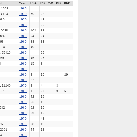
l
Year
USA
RB
CW
GB
BRD
 1008
1969
B 104
1970
59
22
080
1970
43
1969
29
5038
1969
103
38
904
1969
94
24
68
1969
88
33
 14
1969
49
9
 55419
1969
25
59
1969
45
25
4
1969
15
3
1969
1969
2
10
29
1963
27
 11240
1970
2
4
3
667
1969
1
20
9
5
1969
42
19
1970
56
11
682
1969
92
16
1969
69
15
1970
43
25
1970
68
11
2991
1969
44
12
4
1970