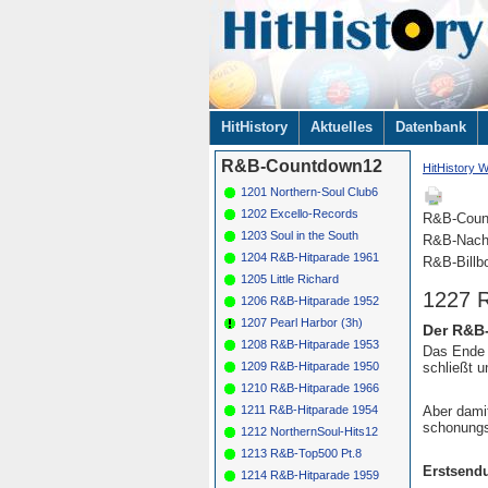
Navigation
HitHistory
Aktuelles
Datenbank
überspringen
R&B-Countdown12
HitHistory W
1201 Northern-Soul Club6
1202 Excello-Records
R&B-Coun
1203 Soul in the South
R&B-Nach
1204 R&B-Hitparade 1961
R&B-Billb
1205 Little Richard
1227 
1206 R&B-Hitparade 1952
1207 Pearl Harbor (3h)
Der R&B-
1208 R&B-Hitparade 1953
Das Ende u
schließt 
1209 R&B-Hitparade 1950
1210 R&B-Hitparade 1966
1211 R&B-Hitparade 1954
Aber damit
schonungsl
1212 NorthernSoul-Hits12
1213 R&B-Top500 Pt.8
Erstsend
1214 R&B-Hitparade 1959