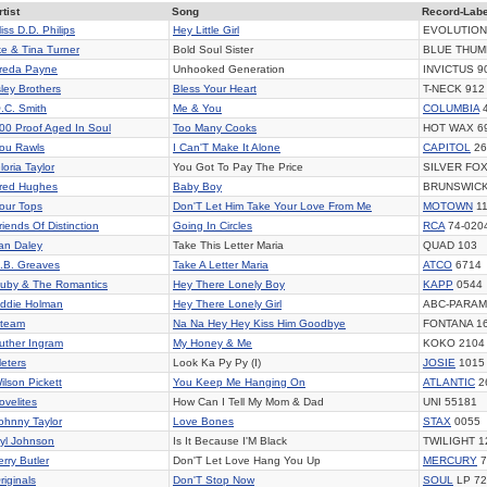
rtist
Song
Record-Labe
iss D.D. Philips
Hey Little Girl
EVOLUTION
ke & Tina Turner
Bold Soul Sister
BLUE THUM
reda Payne
Unhooked Generation
INVICTUS 9
sley Brothers
Bless Your Heart
T-NECK 912
.C. Smith
Me & You
COLUMBIA
4
00 Proof Aged In Soul
Too Many Cooks
HOT WAX 6
ou Rawls
I Can'T Make It Alone
CAPITOL
26
loria Taylor
You Got To Pay The Price
SILVER FOX
red Hughes
Baby Boy
BRUNSWICK
our Tops
Don'T Let Him Take Your Love From Me
MOTOWN
11
riends Of Distinction
Going In Circles
RCA
74-020
an Daley
Take This Letter Maria
QUAD 103
.B. Greaves
Take A Letter Maria
ATCO
6714
uby & The Romantics
Hey There Lonely Boy
KAPP
0544
ddie Holman
Hey There Lonely Girl
ABC-PARAM.
team
Na Na Hey Hey Kiss Him Goodbye
FONTANA 1
uther Ingram
My Honey & Me
KOKO 2104
eters
Look Ka Py Py (I)
JOSIE
1015
ilson Pickett
You Keep Me Hanging On
ATLANTIC
2
ovelites
How Can I Tell My Mom & Dad
UNI 55181
ohnny Taylor
Love Bones
STAX
0055
yl Johnson
Is It Because I'M Black
TWILIGHT 1
erry Butler
Don'T Let Love Hang You Up
MERCURY
7
riginals
Don'T Stop Now
SOUL
LP 72