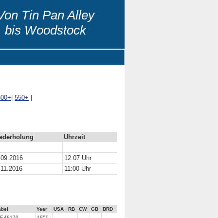
Von Tin Pan Alley
bis Woodstock
500+
|
550+
|
ederholung
Uhrzeit
.09.2016
12:07 Uhr
.11.2016
11:00 Uhr
abel
Year
USA
RB
CW
GB
BRD
F.48170
1950