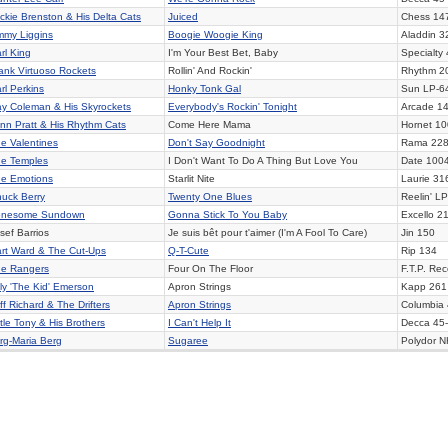
ckie Brenston & His Delta Cats
Juiced
Chess
14
mmy Liggins
Boogie Woogie King
Aladdin
3
rl King
I'm Your Best Bet, Baby
Specialty
ank Virtuoso Rockets
Rollin' And Rockin'
Rhythm 2
rl Perkins
Honky Tonk Gal
Sun
LP-6
y Coleman & His Skyrockets
Everybody's Rockin' Tonight
Arcade
14
nn Pratt & His Rhythm Cats
Come Here Mama
Hornet 1
e Valentines
Don't Say Goodnight
Rama
22
e Temples
I Don't Want To Do A Thing But Love You
Date 100
e Emotions
Starlit Nite
Laurie 31
uck Berry
Twenty One Blues
Reelin'
LP
onesome Sundown
Gonna Stick To You Baby
Excello
21
sef Barrios
Je suis bêt pour t'aimer (I'm A Fool To Care)
Jin 150
rt Ward & The Cut-Ups
Q-T-Cute
Rip
134
e Rangers
Four On The Floor
F.T.P. Re
lly 'The Kid' Emerson
Apron Strings
Kapp 261
iff Richard & The Drifters
Apron Strings
Columbia
ttle Tony & His Brothers
I Can't Help It
Decca
45-
rg-Maria Berg
Sugaree
Polydor
N