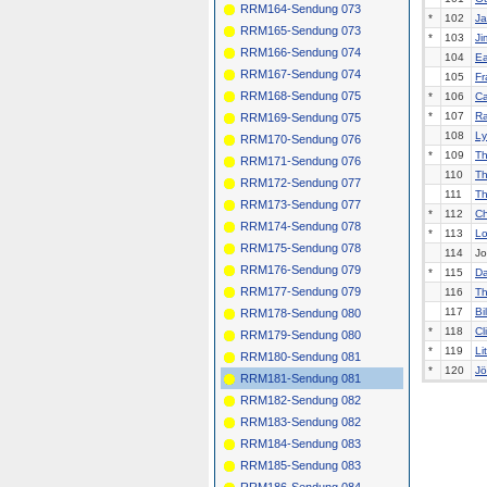
RRM164-Sendung 073
*
102
Ja
RRM165-Sendung 073
*
103
Ji
RRM166-Sendung 074
104
Ea
RRM167-Sendung 074
105
Fr
RRM168-Sendung 075
*
106
Ca
*
107
Ra
RRM169-Sendung 075
108
Ly
RRM170-Sendung 076
*
109
Th
RRM171-Sendung 076
110
Th
RRM172-Sendung 077
111
Th
RRM173-Sendung 077
*
112
Ch
RRM174-Sendung 078
*
113
L
RRM175-Sendung 078
114
Jo
RRM176-Sendung 079
*
115
Da
RRM177-Sendung 079
116
Th
117
Bi
RRM178-Sendung 080
*
118
Cl
RRM179-Sendung 080
*
119
Li
RRM180-Sendung 081
*
120
Jö
RRM181-Sendung 081
RRM182-Sendung 082
RRM183-Sendung 082
RRM184-Sendung 083
RRM185-Sendung 083
RRM186-Sendung 084