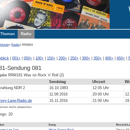
Themen
Radio
ebsite
Radio
RRM04
rblick
|
001+
|
050+
|
100+
|
150+
|
200+
|
250+
|
300+
|
350+
|
400+
|
450+
|
1-Sendung 081
be RRM181 Was ist Rock 'n' Roll (2)
Sendetag
Uhrzeit
Wi
trahlung NDR 2
16.10.1983
12:05 Uhr
11.09.2016
20:00 Uhr
12
ory-Lane-Radio.de
15.11.2016
21:00 Uhr
19
können leicht abweichen
ngs: 20
tist
Song
Record-L
nter Lee Carr
We're Gonna Rock
Decca
45-