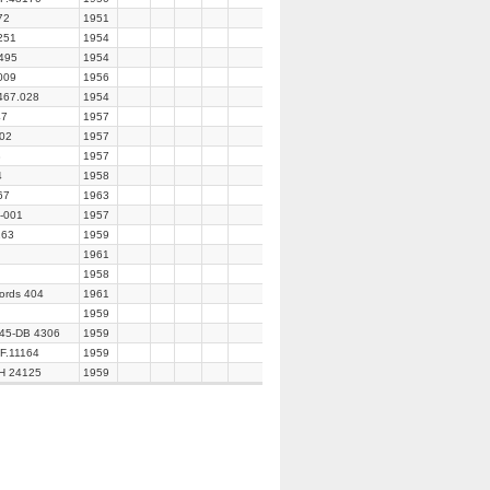
72
1951
251
1954
 495
1954
009
1956
467.028
1954
7
1957
002
1957
8
1957
4
1958
67
1963
-001
1957
63
1959
1961
1958
cords 404
1961
1959
45-DB 4306
1959
F.11164
1959
H 24125
1959