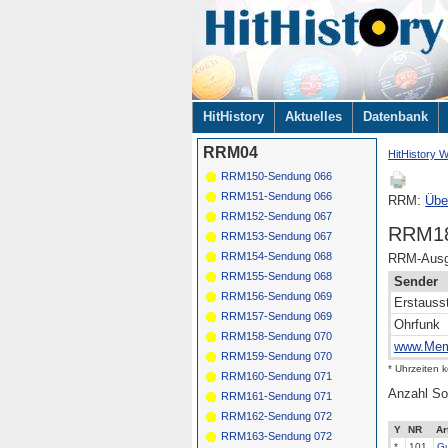
Navigation
HitHistory
Aktuelles
Datenbank
überspringen
RRM04
HitHistory W
RRM150-Sendung 066
RRM151-Sendung 066
RRM:
Übe
RRM152-Sendung 067
RRM18
RRM153-Sendung 067
RRM154-Sendung 068
RRM-Ausga
RRM155-Sendung 068
Sender
RRM156-Sendung 069
Erstauss
RRM157-Sendung 069
Ohrfunk
RRM158-Sendung 070
www.Mem
RRM159-Sendung 070
* Uhrzeiten 
RRM160-Sendung 071
Anzahl So
RRM161-Sendung 071
RRM162-Sendung 072
Y
NR
Ar
RRM163-Sendung 072
*
101
Gu