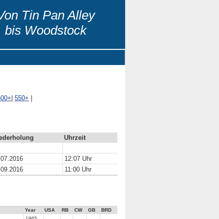
Von Tin Pan Alley
bis Woodstock
500+
|
550+
|
ederholung
Uhrzeit
.07.2016
12:07 Uhr
.09.2016
11:00 Uhr
Year
USA
RB
CW
GB
BRD
1965