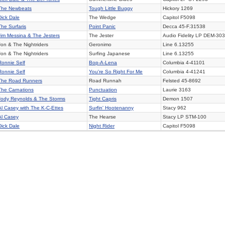
The Newbeats
Tough Little Buggy
Hickory
1269
Dick Dale
The Wedge
Capitol F5098
The Surfaris
Point Panic
Decca
45-F.31538
Jim Messina & The Jesters
The Jester
Audio Fidelity LP DEM-30
Jon & The Nightriders
Geronimo
Line 6.13255
Jon & The Nightriders
Surfing Japanese
Line 6.13255
Ronnie Self
Bop-A-Lena
Columbia
4-41101
Ronnie Self
You're So Right For Me
Columbia
4-41241
The Road Runners
Road Runnah
Felsted 45-8692
The Carnations
Punctuation
Laurie
3163
Jody Reynolds & The Storms
Tight Capris
Demon
1507
Al Casey with The K-C-Ettes
Surfin' Hootenanny
Stacy
962
Al Casey
The Hearse
Stacy LP STM-100
Dick Dale
Night Rider
Capitol
F5098