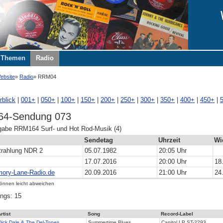
Themen
Radio
ebsite
Radio
RRM04
rblick
|
001+
|
050+
|
100+
|
150+
|
200+
|
250+
|
300+
|
350+
|
400+
|
450+
|
4-Sendung 073
be RRM164 Surf- und Hot Rod-Musik (4)
Sendetag
Uhrzeit
Wi
trahlung NDR 2
05.07.1982
20:05 Uhr
17.07.2016
20:00 Uhr
18
ory-Lane-Radio.de
20.09.2016
21:00 Uhr
24
können leicht abweichen
ngs: 15
rtist
Song
Record-Label
Dick Dale & The Del-Tones
Summertime Blues
Capitol LP ST-2293