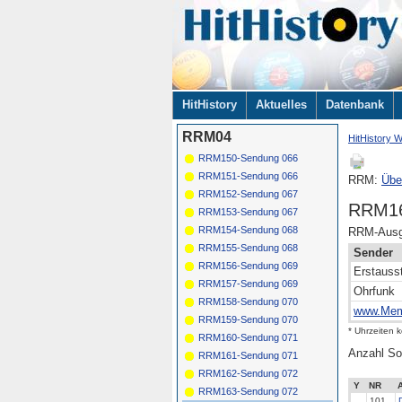
Navigation
HitHistory
Aktuelles
Datenbank
überspringen
RRM04
HitHistory W
RRM150-Sendung 066
RRM151-Sendung 066
RRM:
Übe
RRM152-Sendung 067
RRM16
RRM153-Sendung 067
RRM154-Sendung 068
RRM-Ausga
RRM155-Sendung 068
Sender
RRM156-Sendung 069
Erstauss
RRM157-Sendung 069
Ohrfunk
RRM158-Sendung 070
www.Mem
RRM159-Sendung 070
* Uhrzeiten 
RRM160-Sendung 071
Anzahl So
RRM161-Sendung 071
RRM162-Sendung 072
Y
NR
A
RRM163-Sendung 072
101