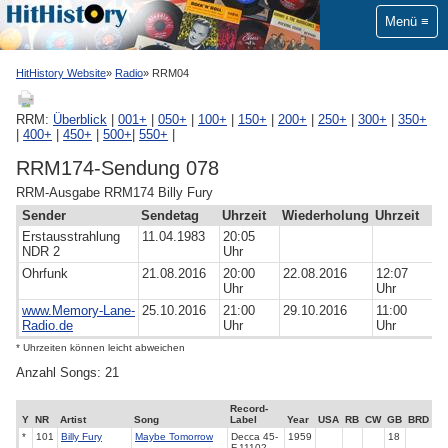
Menü
HitHistory Website
Radio
RRM04
RRM:
Überblick
|
001+
|
050+
|
100+
|
150+
|
200+
|
250+
|
300+
|
350+
|
400+
|
450+
|
500+
|
550+
|
RRM174-Sendung 078
RRM-Ausgabe RRM174 Billy Fury
Sender
Sendetag
Uhrzeit
Wiederholung
Uhrzeit
Erstausstrahlung
11.04.1983
20:05
NDR 2
Uhr
Ohrfunk
21.08.2016
20:00
22.08.2016
12:07
Uhr
Uhr
www.Memory-Lane-
25.10.2016
21:00
29.10.2016
11:00
Radio.de
Uhr
Uhr
* Uhrzeiten können leicht abweichen
Anzahl Songs: 21
Record-
Y
NR
Artist
Song
Label
Year
USA
RB
CW
GB
BRD
*
101
Billy Fury
Maybe Tomorrow
Decca
45-
1959
18
F.11102