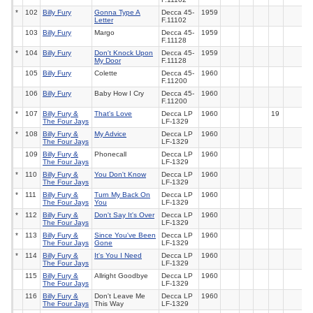
*
102
Billy Fury
Gonna Type A
Decca
45-
1959
Letter
F.11102
103
Billy Fury
Margo
Decca 45-
1959
F.11128
*
104
Billy Fury
Don't Knock Upon
Decca
45-
1959
My Door
F.11128
105
Billy Fury
Colette
Decca 45-
1960
F.11200
106
Billy Fury
Baby How I Cry
Decca 45-
1960
F.11200
*
107
Billy Fury &
That's Love
Decca
LP
1960
19
The Four Jays
LF-1329
*
108
Billy Fury &
My Advice
Decca
LP
1960
The Four Jays
LF-1329
109
Billy Fury &
Phonecall
Decca LP
1960
The Four Jays
LF-1329
*
110
Billy Fury &
You Don't Know
Decca
LP
1960
The Four Jays
LF-1329
*
111
Billy Fury &
Turn My Back On
Decca
LP
1960
The Four Jays
You
LF-1329
*
112
Billy Fury &
Don't Say It's Over
Decca
LP
1960
The Four Jays
LF-1329
*
113
Billy Fury &
Since You've Been
Decca
LP
1960
The Four Jays
Gone
LF-1329
*
114
Billy Fury &
It's You I Need
Decca
LP
1960
The Four Jays
LF-1329
115
Billy Fury &
Allright Goodbye
Decca LP
1960
The Four Jays
LF-1329
116
Billy Fury &
Don't Leave Me
Decca LP
1960
The Four Jays
This Way
LF-1329