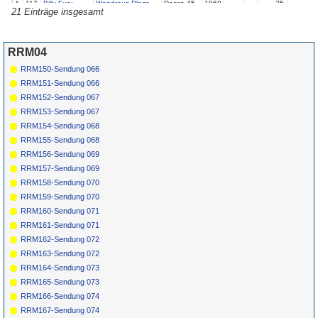
*
117
Billy Fury
Wondrous Place
Decca
45-
1960
25
21 Einträge insgesamt
F.11267
118
Billy Fury
Play It Cool
Decca
1962
DFE.6708
119
Billy Fury
Nothin' Shakin'
Decca 45-
1964
RRM04
(But The Leaves In
F.11888
The Trees)
RRM150-Sendung 066
120
Katie Webster
Whooee, Sweet
Zynn 505
1958
Daddy
RRM151-Sendung 066
121
Clarence
Okie Dokie Stomp
Peacock
1954
RRM152-Sendung 067
'Gatemouth'
1637
Brown
RRM153-Sendung 067
RRM154-Sendung 068
RRM155-Sendung 068
RRM156-Sendung 069
RRM157-Sendung 069
RRM158-Sendung 070
RRM159-Sendung 070
RRM160-Sendung 071
RRM161-Sendung 071
RRM162-Sendung 072
RRM163-Sendung 072
RRM164-Sendung 073
RRM165-Sendung 073
RRM166-Sendung 074
RRM167-Sendung 074