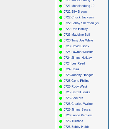
0721 Mondlandung 12
0722 Billy Brown
0722 Chuck Jackson
0722 Bobby Sherman (2)
0722 Don Henley
0723 Madeline Bell
0723 Tony Joe White
0723 David Essex
0724 Lawton Williams
0724 Jimmy Holiday
0724 Les Reed
0724 Heinz
0725 Johnny Hodges
0725 Gene Phillips
0725 Rudy West
0725 Darrell Banks
0725 Seekers
0726 Charles Walker
0726 Jimmy Sacca
0726 Lance Percival
0726 Turbans
0726 Bobby Hebb