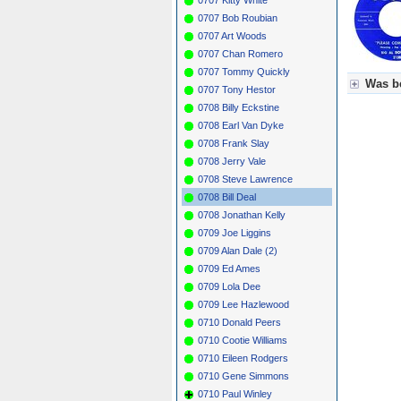
0707 Bob Roubian
0707 Art Woods
0707 Chan Romero
0707 Tommy Quickly
Was be
0707 Tony Hestor
0708 Billy Eckstine
Für Axel
0708 Earl Van Dyke
Grün = K
Grün! = 
0708 Frank Slay
Grün+ = 
0708 Jerry Vale
Gelb = K
0708 Steve Lawrence
Blau = B
0708 Bill Deal
0708 Jonathan Kelly
0709 Joe Liggins
0709 Alan Dale (2)
0709 Ed Ames
0709 Lola Dee
0709 Lee Hazlewood
0710 Donald Peers
0710 Cootie Williams
0710 Eileen Rodgers
0710 Gene Simmons
0710 Paul Winley