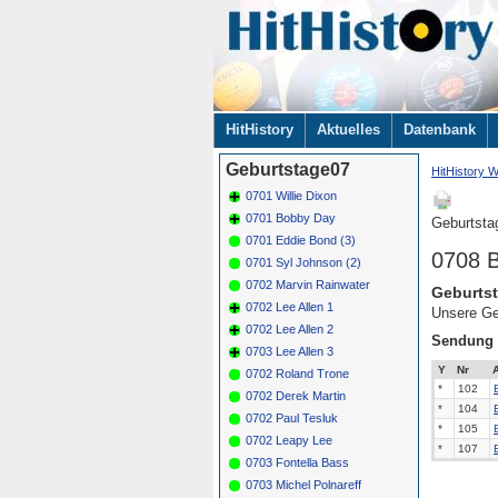
Navigation
HitHistory
Aktuelles
Datenbank
überspringen
Geburtstage07
HitHistory W
0701 Willie Dixon
0701 Bobby Day
Geburtsta
0701 Eddie Bond (3)
0708 B
0701 Syl Johnson (2)
0702 Marvin Rainwater
Geburtst
0702 Lee Allen 1
Unsere Ge
0702 Lee Allen 2
Sendung
0703 Lee Allen 3
Y
Nr
A
0702 Roland Trone
*
102
0702 Derek Martin
*
104
0702 Paul Tesluk
*
105
0702 Leapy Lee
*
107
0703 Fontella Bass
0703 Michel Polnareff