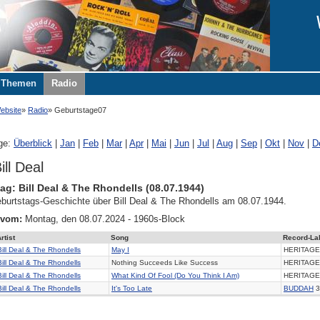
Themen
Radio
ebsite
Radio
Geburtstage07
ge:
Überblick
|
Jan
|
Feb
|
Mar
|
Apr
|
Mai
|
Jun
|
Jul
|
Aug
|
Sep
|
Okt
|
Nov
|
D
ill Deal
ag: Bill Deal & The Rhondells (08.07.1944)
burtstags-Geschichte über Bill Deal & The Rhondells am 08.07.1944.
 vom:
Montag, den 08.07.2024 - 1960s-Block
rtist
Song
Record-La
Bill Deal & The Rhondells
May I
HERITAGE
Bill Deal & The Rhondells
Nothing Succeeds Like Success
HERITAGE
Bill Deal & The Rhondells
What Kind Of Fool (Do You Think I Am)
HERITAGE
Bill Deal & The Rhondells
It's Too Late
BUDDAH
3