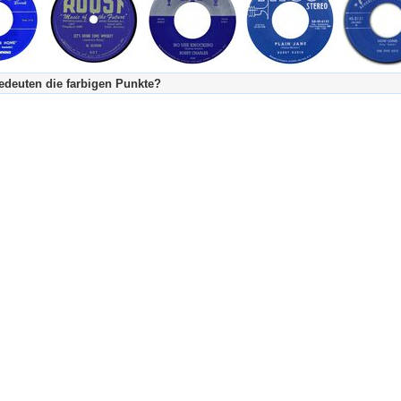
deuten die farbigen Punkte?
's Tageskalender:
urzgeschichte
fachlich bestimmt spannend, nicht verpassen!
Stundenbeitrag
urzgeschichten oder Stundensendungen in Arbeit
eschreibungstext (beschreibender Text)