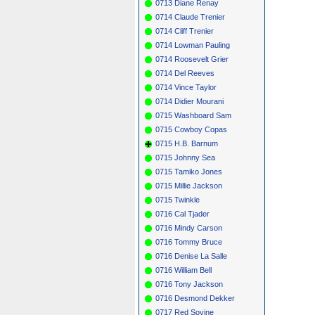
0713 Diane Renay
0714 Claude Trenier
0714 Cliff Trenier
0714 Lowman Pauling
0714 Roosevelt Grier
0714 Del Reeves
0714 Vince Taylor
0714 Didier Mourani
0715 Washboard Sam
0715 Cowboy Copas
0715 H.B. Barnum
0715 Johnny Sea
0715 Tamiko Jones
0715 Millie Jackson
0715 Twinkle
0716 Cal Tjader
0716 Mindy Carson
0716 Tommy Bruce
0716 Denise La Salle
0716 William Bell
0716 Tony Jackson
0716 Desmond Dekker
0717 Red Sovine