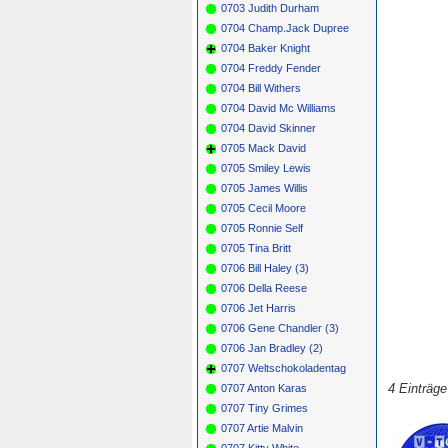
0703 Judith Durham
0704 Champ.Jack Dupree
0704 Baker Knight
0704 Freddy Fender
0704 Bill Withers
0704 David Mc Williams
0704 David Skinner
0705 Mack David
0705 Smiley Lewis
0705 James Willis
0705 Cecil Moore
0705 Ronnie Self
0705 Tina Britt
0706 Bill Haley (3)
0706 Della Reese
0706 Jet Harris
0706 Gene Chandler (3)
0706 Jan Bradley (2)
0707 Weltschokoladentag
4 Einträg
0707 Anton Karas
0707 Tiny Grimes
0707 Artie Malvin
0707 Kitty White