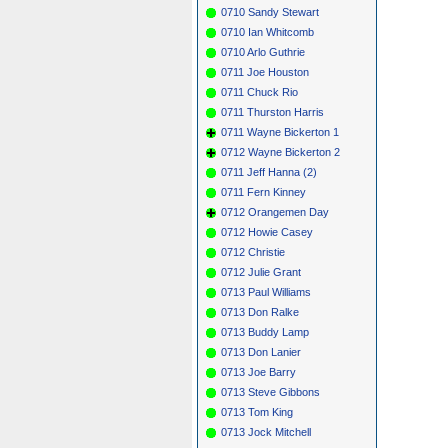
0710 Sandy Stewart
0710 Ian Whitcomb
0710 Arlo Guthrie
0711 Joe Houston
0711 Chuck Rio
0711 Thurston Harris
0711 Wayne Bickerton 1
0712 Wayne Bickerton 2
0711 Jeff Hanna (2)
0711 Fern Kinney
0712 Orangemen Day
0712 Howie Casey
0712 Christie
0712 Julie Grant
0713 Paul Williams
0713 Don Ralke
0713 Buddy Lamp
0713 Don Lanier
0713 Joe Barry
0713 Steve Gibbons
0713 Tom King
0713 Jock Mitchell