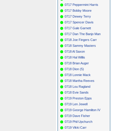
0717 Peppermint Harris
0717 Bobby Moore
0717 Dewey Terry
0717 Spencer Davis
0717 Gale Garnett
0717 Dan The Banjo Man
0718 Joe Fingers Carr
0718 Sammy Masters
0718 Al Saxon
0718 Hal Willis
0718 Brian Auger
0718 Dion (5)
0718 Lonnie Mack
0718 Martha Reeves
0718 Lou Ragland
0718 Evie Sands
0719 Preston Epps
0719 Len Jewell
0719 George Hamilton IV
0719 Dave Fisher
0719 Phil Upchurch
0719 Vikki Carr