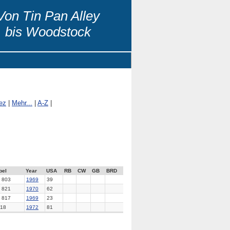
Von Tin Pan Alley
bis Woodstock
ez
|
Mehr...
|
A-Z
|
bel
Year
USA
RB
CW
GB
BRD
 803
1969
39
 821
1970
62
 817
1969
23
18
1972
81