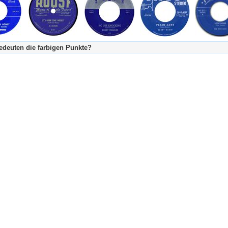
deuten die farbigen Punkte?
's Tageskalender:
urzgeschichte
fachlich bestimmt spannend, nicht verpassen!
Stundenbeitrag
urzgeschichten oder Stundensendungen in Arbeit
eschreibungstext (beschreibender Text)