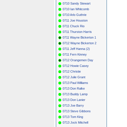
0710 Sandy Stewart
0710 Ian Whitcomb
0710 Arlo Guthrie
0711 Joe Houston
0711 Chuck Rio
0711 Thurston Harris
0711 Wayne Bickerton 1
0712 Wayne Bickerton 2
0711 Jeff Hanna (2)
0711 Fern Kinney
0712 Orangemen Day
0712 Howie Casey
0712 Christie
0712 Julie Grant
0713 Paul Williams
0713 Don Ralke
0713 Buddy Lamp
0713 Don Lanier
0713 Joe Barry
0713 Steve Gibbons
0713 Tom King
0713 Jock Mitchell