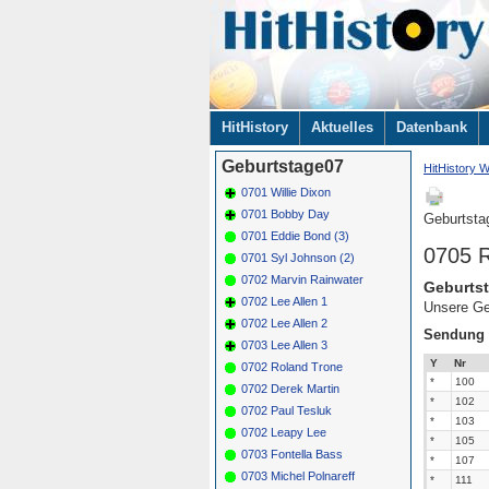
Navigation
HitHistory
Aktuelles
Datenbank
überspringen
Geburtstage07
HitHistory W
0701 Willie Dixon
0701 Bobby Day
Geburtsta
0701 Eddie Bond (3)
0705 R
0701 Syl Johnson (2)
0702 Marvin Rainwater
Geburtst
0702 Lee Allen 1
Unsere Ge
0702 Lee Allen 2
Sendung
0703 Lee Allen 3
Y
Nr
0702 Roland Trone
*
100
0702 Derek Martin
*
102
0702 Paul Tesluk
*
103
0702 Leapy Lee
*
105
0703 Fontella Bass
*
107
0703 Michel Polnareff
*
111