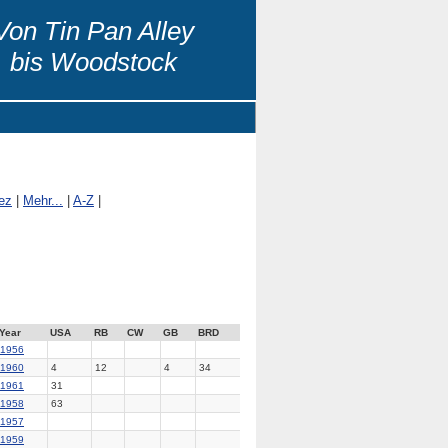
Von Tin Pan Alley
bis Woodstock
ez
|
Mehr...
|
A-Z
|
Year
USA
RB
CW
GB
BRD
1956
1960
4
12
4
34
1961
31
1958
63
1957
1959