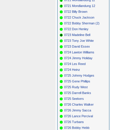
0721 Mondlandung 12
0722 Billy Brown
0722 Chuck Jackson
0722 Bobby Sherman (2)
0722 Don Henley
0723 Madeline Bell
0723 Tony Joe White
0723 David Essex
0724 Lawton Williams
0724 Jimmy Holiday
0724 Les Reed
0724 Heinz
0725 Johnny Hodges
0725 Gene Phillips
0725 Rudy West
0725 Darrell Banks
0725 Seekers
0726 Charles Walker
0726 Jimmy Sacca
0726 Lance Percival
0726 Turbans
0726 Bobby Hebb