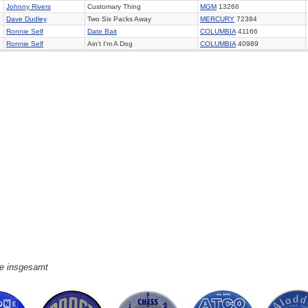
Johnny Rivers
Customary Thing
MGM
13266
Dave Dudley
Two Six Packs Away
MERCURY
72384
Ronnie Self
Date Bait
COLUMBIA
41166
Ronnie Self
Ain't I'm A Dog
COLUMBIA
40989
ge insgesamt