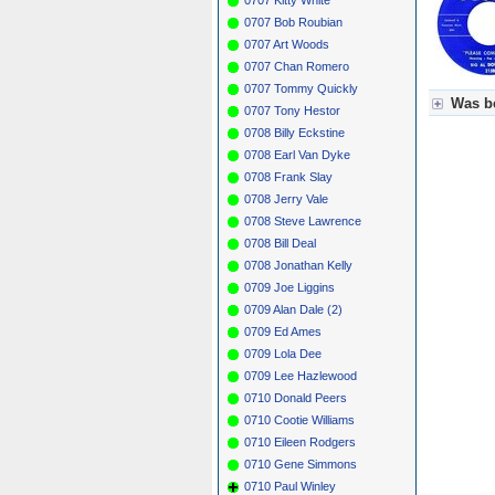
0707 Bob Roubian
0707 Art Woods
0707 Chan Romero
0707 Tommy Quickly
Was be
0707 Tony Hestor
0708 Billy Eckstine
Für Axel
0708 Earl Van Dyke
Grün = K
Grün! = 
0708 Frank Slay
Grün+ = 
0708 Jerry Vale
Gelb = K
0708 Steve Lawrence
Blau = B
0708 Bill Deal
0708 Jonathan Kelly
0709 Joe Liggins
0709 Alan Dale (2)
0709 Ed Ames
0709 Lola Dee
0709 Lee Hazlewood
0710 Donald Peers
0710 Cootie Williams
0710 Eileen Rodgers
0710 Gene Simmons
0710 Paul Winley