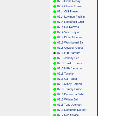
0713 Diane Renay
0714 Claude Trenier
0714 Cliff Trenier
0714 Lowman Pauling
0714 Roosevelt Grier
0714 Del Reeves
0714 Vince Taylor
0714 Didier Mourani
0715 Washboard Sam
0715 Cowboy Copas
0715 H.B. Barnum
0715 Johnny Sea
0715 Tamiko Jones
0715 Millie Jackson
0715 Twinkle
0716 Cal Tjader
0716 Mindy Carson
0716 Tommy Bruce
0716 Denise La Salle
0716 William Bell
0716 Tony Jackson
0716 Desmond Dekker
0717 Red Sovine