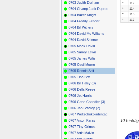
0703 Judith Durham
*
112
0704 Champ.Jack Dupree
*
114
*
115
0704 Baker Knight
*
117
0704 Freddy Fender
0704 Bill Withers
0704 David Mc Williams
0704 David Skinner
0705 Mack David
0705 Smiley Lewis
0705 James Willis
0705 Cecil Moore
0705 Ronnie Self
0705 Tina Britt
0706 Bill Haley (3)
0706 Della Reese
0706 Jet Harris
0706 Gene Chandler (3)
0706 Jan Bradley (2)
0707 Weltschokoladentag
10 Einträ
0707 Anton Karas
0707 Tiny Grimes
0707 Artie Malvin
0707 Kitty White