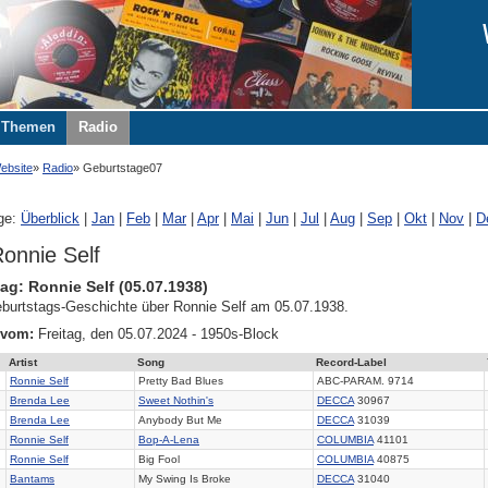
Themen
Radio
ebsite
Radio
Geburtstage07
ge:
Überblick
|
Jan
|
Feb
|
Mar
|
Apr
|
Mai
|
Jun
|
Jul
|
Aug
|
Sep
|
Okt
|
Nov
|
D
onnie Self
ag: Ronnie Self (05.07.1938)
burtstags-Geschichte über Ronnie Self am 05.07.1938.
 vom:
Freitag, den 05.07.2024 - 1950s-Block
Artist
Song
Record-Label
Ronnie Self
Pretty Bad Blues
ABC-PARAM. 9714
Brenda Lee
Sweet Nothin's
DECCA
30967
Brenda Lee
Anybody But Me
DECCA
31039
Ronnie Self
Bop-A-Lena
COLUMBIA
41101
Ronnie Self
Big Fool
COLUMBIA
40875
Bantams
My Swing Is Broke
DECCA
31040