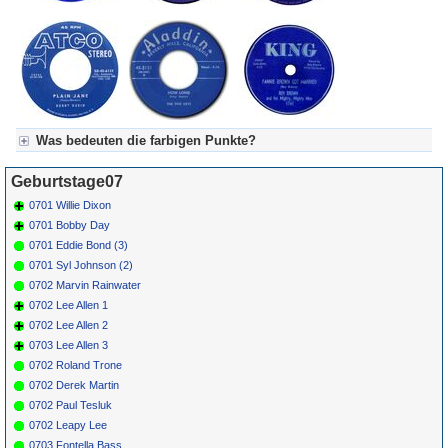
Was bedeuten die farbigen Punkte?
Für Axel's Tageskalender:
Geburtstage07
Grün = Kurzgeschichte
Grün! = fachlich bestimmt spannend, nicht verpassen!
0701 Willie Dixon
Grün+ = Stundenbeitrag
0701 Bobby Day
Gelb = Kurzgeschichten oder Stundensendungen in Arbeit
0701 Eddie Bond (3)
Blau = Beschreibungstext (beschreibender Text)
0701 Syl Johnson (2)
0702 Marvin Rainwater
0702 Lee Allen 1
0702 Lee Allen 2
0703 Lee Allen 3
0702 Roland Trone
0702 Derek Martin
0702 Paul Tesluk
0702 Leapy Lee
0703 Fontella Bass