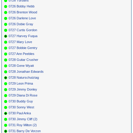
0726 Turbans
0726 Bobby Hebb
0726 Brenton Wood
0726 Darlene Love
0726 Dobie Gray
0727 Curtis Gordon
0727 Harvey Fuqua
0727 Mary Love
0727 Bobbie Gentry
0727 Ann Peebles
0728 Guitar Crusher
0728 Gene Wyatt
0728 Jonathan Edwards
0728 Naturschutztag
0729 Leon Prima
0729 Jimmy Donley
0729 Diana Di Rose
0730 Buddy Guy
0730 Sonny West
0730 Paul Anka
0730 Jimmy Cliff (2)
0731 Roy Milton (2)
0731 Barry De Vorzon