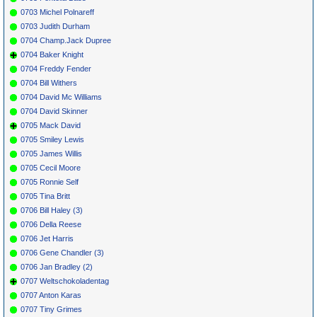
0703 Michel Polnareff
0703 Judith Durham
0704 Champ.Jack Dupree
0704 Baker Knight
0704 Freddy Fender
0704 Bill Withers
0704 David Mc Williams
0704 David Skinner
0705 Mack David
0705 Smiley Lewis
0705 James Willis
0705 Cecil Moore
0705 Ronnie Self
0705 Tina Britt
0706 Bill Haley (3)
0706 Della Reese
0706 Jet Harris
0706 Gene Chandler (3)
0706 Jan Bradley (2)
0707 Weltschokoladentag
0707 Anton Karas
0707 Tiny Grimes