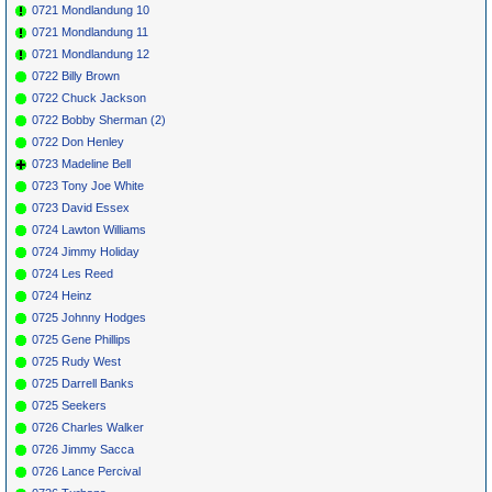
0721 Mondlandung 10
0721 Mondlandung 11
0721 Mondlandung 12
0722 Billy Brown
0722 Chuck Jackson
0722 Bobby Sherman (2)
0722 Don Henley
0723 Madeline Bell
0723 Tony Joe White
0723 David Essex
0724 Lawton Williams
0724 Jimmy Holiday
0724 Les Reed
0724 Heinz
0725 Johnny Hodges
0725 Gene Phillips
0725 Rudy West
0725 Darrell Banks
0725 Seekers
0726 Charles Walker
0726 Jimmy Sacca
0726 Lance Percival