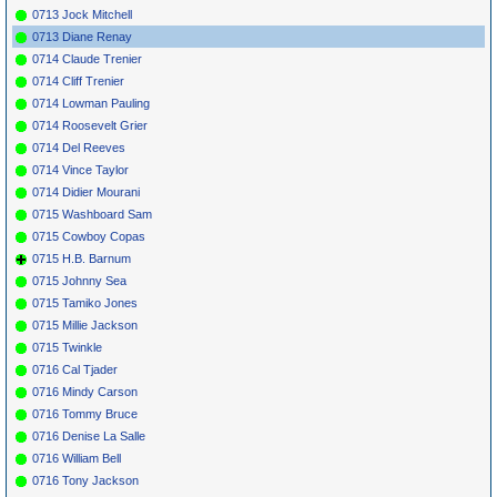
0713 Jock Mitchell
0713 Diane Renay
0714 Claude Trenier
0714 Cliff Trenier
0714 Lowman Pauling
0714 Roosevelt Grier
0714 Del Reeves
0714 Vince Taylor
0714 Didier Mourani
0715 Washboard Sam
0715 Cowboy Copas
0715 H.B. Barnum
0715 Johnny Sea
0715 Tamiko Jones
0715 Millie Jackson
0715 Twinkle
0716 Cal Tjader
0716 Mindy Carson
0716 Tommy Bruce
0716 Denise La Salle
0716 William Bell
0716 Tony Jackson