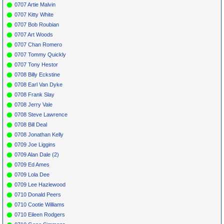
0707 Artie Malvin
0707 Kitty White
0707 Bob Roubian
0707 Art Woods
0707 Chan Romero
0707 Tommy Quickly
0707 Tony Hestor
0708 Billy Eckstine
0708 Earl Van Dyke
0708 Frank Slay
0708 Jerry Vale
0708 Steve Lawrence
0708 Bill Deal
0708 Jonathan Kelly
0709 Joe Liggins
0709 Alan Dale (2)
0709 Ed Ames
0709 Lola Dee
0709 Lee Hazlewood
0710 Donald Peers
0710 Cootie Williams
0710 Eileen Rodgers