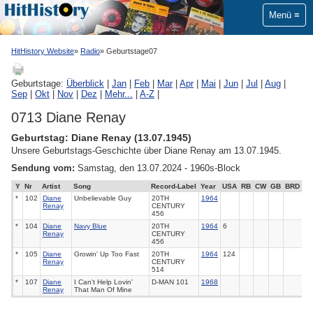
Menü
HitHistory Website
Radio
Geburtstage07
Geburtstage:
Überblick
|
Jan
|
Feb
|
Mar
|
Apr
|
Mai
|
Jun
|
Jul
|
Aug
|
Sep
|
Okt
|
Nov
|
Dez
|
Mehr...
|
A-Z
|
0713 Diane Renay
Geburtstag: Diane Renay (13.07.1945)
Unsere Geburtstags-Geschichte über Diane Renay am 13.07.1945.
Sendung vom:
Samstag, den 13.07.2024 - 1960s-Block
Y
Nr
Artist
Song
Record-Label
Year
USA
RB
CW
GB
BRD
*
102
Diane
Unbelievable Guy
20TH
1964
Renay
CENTURY
456
*
104
Diane
Navy Blue
20TH
1964
6
Renay
CENTURY
456
*
105
Diane
Growin' Up Too Fast
20TH
1964
124
Renay
CENTURY
514
*
107
Diane
I Can't Help Lovin'
D-MAN 101
1968
Renay
That Man Of Mine