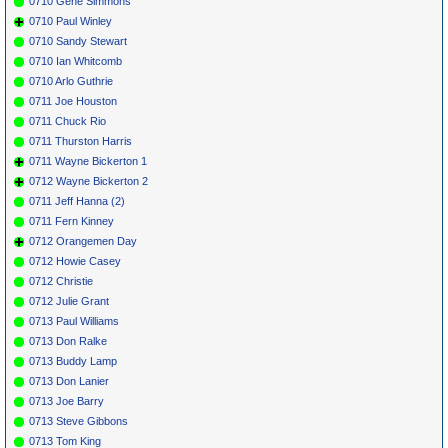
0710 Gene Simmons
0710 Paul Winley
0710 Sandy Stewart
0710 Ian Whitcomb
0710 Arlo Guthrie
0711 Joe Houston
0711 Chuck Rio
0711 Thurston Harris
0711 Wayne Bickerton 1
0712 Wayne Bickerton 2
0711 Jeff Hanna (2)
0711 Fern Kinney
0712 Orangemen Day
0712 Howie Casey
0712 Christie
0712 Julie Grant
0713 Paul Williams
0713 Don Ralke
0713 Buddy Lamp
0713 Don Lanier
0713 Joe Barry
0713 Steve Gibbons
0713 Tom King