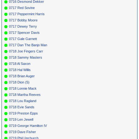
0716 Desmond Dekker
0717 Red Sovine
0717 Peppermint Harris
0717 Bobby Moore
0717 Dewey Terry
0717 Spencer Davis
0717 Gale Garnett
0717 Dan The Banjo Man
0718 Joe Fingers Carr
0718 Sammy Masters
0718 Al Saxon
0718 Hal Willis
0718 Brian Auger
0718 Dion (5)
0718 Lonnie Mack
0718 Martha Reeves
0718 Lou Ragland
0718 Evie Sands
0719 Preston Epps
0719 Len Jewell
0719 George Hamilton IV
0719 Dave Fisher
0719 Phil Upchurch