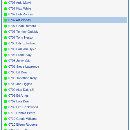
0707 Artie Malvin
0707 Kitty White
0707 Bob Roubian
0707 Art Woods
0707 Chan Romero
0707 Tommy Quickly
0707 Tony Hestor
0708 Billy Eckstine
0708 Earl Van Dyke
0708 Frank Slay
0708 Jerry Vale
0708 Steve Lawrence
0708 Bill Deal
0708 Jonathan Kelly
0709 Joe Liggins
0709 Alan Dale (2)
0709 Ed Ames
0709 Lola Dee
0709 Lee Hazlewood
0710 Donald Peers
0710 Cootie Williams
0710 Eileen Rodgers