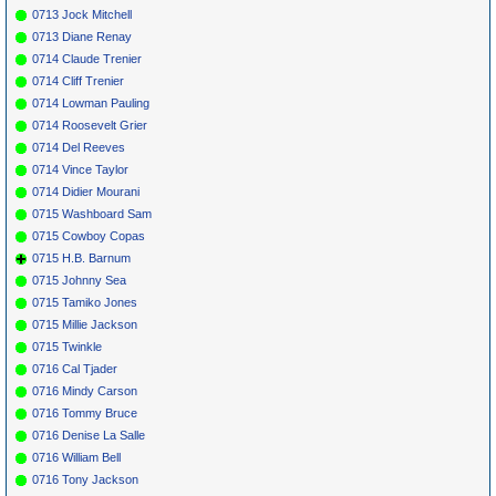
0713 Jock Mitchell
0713 Diane Renay
0714 Claude Trenier
0714 Cliff Trenier
0714 Lowman Pauling
0714 Roosevelt Grier
0714 Del Reeves
0714 Vince Taylor
0714 Didier Mourani
0715 Washboard Sam
0715 Cowboy Copas
0715 H.B. Barnum
0715 Johnny Sea
0715 Tamiko Jones
0715 Millie Jackson
0715 Twinkle
0716 Cal Tjader
0716 Mindy Carson
0716 Tommy Bruce
0716 Denise La Salle
0716 William Bell
0716 Tony Jackson