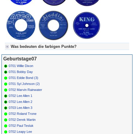
Was bedeuten die farbigen Punkte?
Für Axel's Tageskalender:
Geburtstage07
Grün = Kurzgeschichte
Grün! = fachlich bestimmt spannend, nicht verpassen!
0701 Willie Dixon
Grün+ = Stundenbeitrag
0701 Bobby Day
Gelb = Kurzgeschichten oder Stundensendungen in Arbeit
0701 Eddie Bond (3)
Blau = Beschreibungstext (beschreibender Text)
0701 Syl Johnson (2)
0702 Marvin Rainwater
0702 Lee Allen 1
0702 Lee Allen 2
0703 Lee Allen 3
0702 Roland Trone
0702 Derek Martin
0702 Paul Tesluk
0702 Leapy Lee