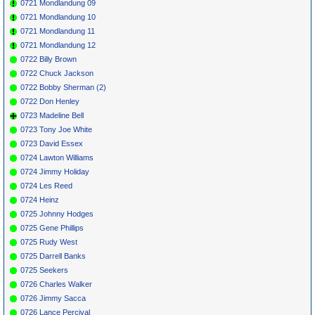
0721 Mondlandung 09
0721 Mondlandung 10
0721 Mondlandung 11
0721 Mondlandung 12
0722 Billy Brown
0722 Chuck Jackson
0722 Bobby Sherman (2)
0722 Don Henley
0723 Madeline Bell
0723 Tony Joe White
0723 David Essex
0724 Lawton Williams
0724 Jimmy Holiday
0724 Les Reed
0724 Heinz
0725 Johnny Hodges
0725 Gene Phillips
0725 Rudy West
0725 Darrell Banks
0725 Seekers
0726 Charles Walker
0726 Jimmy Sacca
0726 Lance Percival