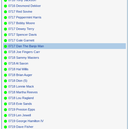
0716 Desmond Dekker
0717 Red Sovine
0717 Peppermint Harris
0717 Bobby Moore
0717 Dewey Terry
0717 Spencer Davis
0717 Gale Garnett
0717 Dan The Banjo Man
0718 Joe Fingers Carr
0718 Sammy Masters
0718 Al Saxon
0718 Hal Willis
0718 Brian Auger
0718 Dion (5)
0718 Lonnie Mack
0718 Martha Reeves
0718 Lou Ragland
0718 Evie Sands
0719 Preston Epps
0719 Len Jewell
0719 George Hamilton IV
0719 Dave Fisher