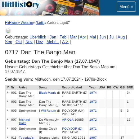
Menü
HitHistory Website
Radio
Geburtstage07
Geburtstage:
Überblick
|
Jan
|
Feb
|
Mar
|
Apr
|
Mai
|
Jun
|
Jul
|
Aug
|
Sep
|
Okt
|
Nov
|
Dez
|
Mehr...
|
A-Z
|
0717 Dan The Banjo Man
Geburtstag: Dan The Banjo Man (17.07.1947)
Unsere Geburtstags-Geschichte über Dan The Banjo Man am
17.07.1947.
Sendung vom:
Mittwoch, den 17.07.2024 - 1970s-Block
Y
Nr
Artist
Song
Record-Label
Year
USA
RB
CW
GB
BRD
*
001
Dan The
Black Magic
(I)
RARE EARTH (D)
1974
34
Banjo Man
-
*
003
Dan The
Dan The
RARE EARTH (D)
1973
1
Banjo Man
Banjo Man (I)
5C 006 94777
*
005
Springwater
I Will Return
(I)
POLYDOR (UK)
1971
5
3
2058 141
*
007
Michael
Du Weinst Um
ARIOLA
10885
1972
17
Holm
Mich (F)
*
009
Springwater
Stone Creek
POLYDOR (D)
1971
(I)
205814141
*
011
Tuesday's
Strange Light
KING (UK) 1051
1967
37