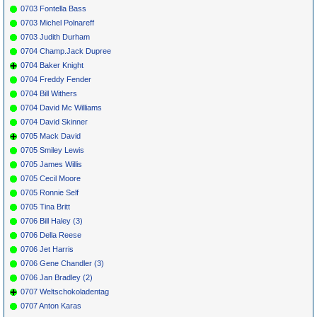
0703 Fontella Bass
0703 Michel Polnareff
0703 Judith Durham
0704 Champ.Jack Dupree
0704 Baker Knight
0704 Freddy Fender
0704 Bill Withers
0704 David Mc Williams
0704 David Skinner
0705 Mack David
0705 Smiley Lewis
0705 James Willis
0705 Cecil Moore
0705 Ronnie Self
0705 Tina Britt
0706 Bill Haley (3)
0706 Della Reese
0706 Jet Harris
0706 Gene Chandler (3)
0706 Jan Bradley (2)
0707 Weltschokoladentag
0707 Anton Karas