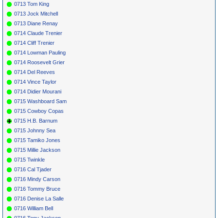
0713 Tom King
0713 Jock Mitchell
0713 Diane Renay
0714 Claude Trenier
0714 Cliff Trenier
0714 Lowman Pauling
0714 Roosevelt Grier
0714 Del Reeves
0714 Vince Taylor
0714 Didier Mourani
0715 Washboard Sam
0715 Cowboy Copas
0715 H.B. Barnum
0715 Johnny Sea
0715 Tamiko Jones
0715 Millie Jackson
0715 Twinkle
0716 Cal Tjader
0716 Mindy Carson
0716 Tommy Bruce
0716 Denise La Salle
0716 William Bell
0716 Tony Jackson