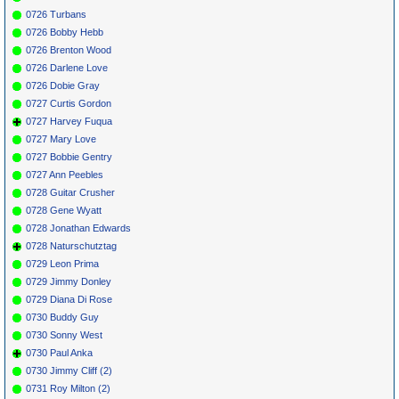
0726 Turbans
0726 Bobby Hebb
0726 Brenton Wood
0726 Darlene Love
0726 Dobie Gray
0727 Curtis Gordon
0727 Harvey Fuqua
0727 Mary Love
0727 Bobbie Gentry
0727 Ann Peebles
0728 Guitar Crusher
0728 Gene Wyatt
0728 Jonathan Edwards
0728 Naturschutztag
0729 Leon Prima
0729 Jimmy Donley
0729 Diana Di Rose
0730 Buddy Guy
0730 Sonny West
0730 Paul Anka
0730 Jimmy Cliff (2)
0731 Roy Milton (2)