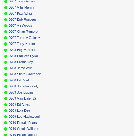
0707 Tiny Grimes
0707 Artie Malvin
0707 Kitty White
0707 Bob Roubian
0707 Art Woods
0707 Chan Romero
0707 Tommy Quickly
0707 Tony Hestor
0708 Billy Eckstine
0708 Earl Van Dyke
0708 Frank Slay
0708 Jerry Vale
0708 Steve Lawrence
0708 Bill Deal
0708 Jonathan Kelly
0709 Joe Liggins
0709 Alan Dale (2)
0709 Ed Ames
0709 Lola Dee
0709 Lee Hazlewood
0710 Donald Peers
0710 Cootie Williams
0710 Eileen Rodgers