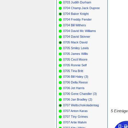
0703 Judith Durham
0704 Champ.Jack Dupree
0704 Baker Knight
0704 Freddy Fender
0704 Bill Withers
0704 David Mc Williams
0704 David Skinner
0705 Mack David
0705 Smiley Lewis
0705 James Willis
0705 Cecil Moore
0705 Ronnie Self
0705 Tina Britt
0706 Bill Haley (3)
0706 Della Reese
0706 Jet Harris
0706 Gene Chandler (3)
0706 Jan Bradley (2)
0707 Weltschokoladentag
5 Einträg
0707 Anton Karas
0707 Tiny Grimes
0707 Artie Malvin
0707 Kitty White