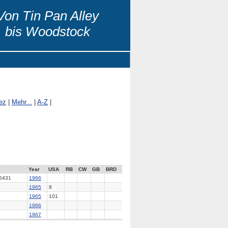
Von Tin Pan Alley
bis Woodstock
ez
|
Mehr...
|
A-Z
|
Year
USA
RB
CW
GB
BRD
5431
1966
1965
8
1965
101
1966
1967