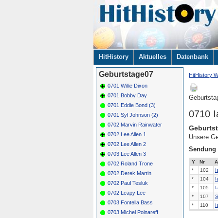
Navigation
HitHistory
Aktuelles
Datenbank
überspringen
Geburtstage07
HitHistory W
0701 Willie Dixon
0701 Bobby Day
Geburtsta
0701 Eddie Bond (3)
0710 
0701 Syl Johnson (2)
0702 Marvin Rainwater
Geburtst
0702 Lee Allen 1
Unsere Ge
0702 Lee Allen 2
Sendung
0703 Lee Allen 3
Y
Nr
A
0702 Roland Trone
*
102
I
0702 Derek Martin
*
104
I
0702 Paul Tesluk
*
105
I
0702 Leapy Lee
*
107
S
0703 Fontella Bass
*
110
I
0703 Michel Polnareff