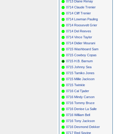
0713 Diane Renay
0714 Claude Trenier
0714 Cliff Trenier
0714 Lowman Pauling
0714 Roosevelt Grier
0714 Del Reeves
0714 Vince Taylor
0714 Didier Mourani
0715 Washboard Sam
0715 Cowboy Copas
0715 H.B. Barnum
0715 Johnny Sea
0715 Tamiko Jones
0715 Millie Jackson
0715 Twinkle
0716 Cal Tjader
0716 Mindy Carson
0716 Tommy Bruce
0716 Denise La Salle
0716 William Bell
0716 Tony Jackson
0716 Desmond Dekker
0717 Red Sovine