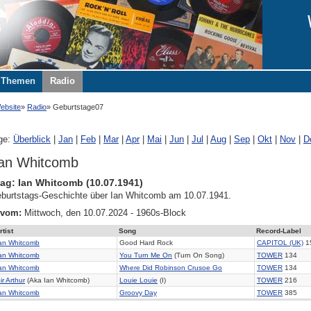
Themen
Radio
ebsite
Radio
Geburtstage07
ge:
Überblick
|
Jan
|
Feb
|
Mar
|
Apr
|
Mai
|
Jun
|
Jul
|
Aug
|
Sep
|
Okt
|
Nov
|
D
Ian Whitcomb
ag: Ian Whitcomb (10.07.1941)
burtstags-Geschichte über Ian Whitcomb am 10.07.1941.
 vom:
Mittwoch, den 10.07.2024 - 1960s-Block
rtist
Song
Record-Label
an Whitcomb
Good Hard Rock
CAPITOL (UK)
1
an Whitcomb
You Turn Me On
(Turn On Song)
TOWER
134
an Whitcomb
Where Did Robinson Crusoe Go
TOWER
134
ir Arthur
(Aka Ian Whitcomb)
Louie Louie
(I)
TOWER
216
an Whitcomb
Groovy Day
TOWER
385