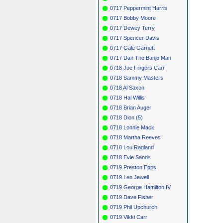
0717 Peppermint Harris
0717 Bobby Moore
0717 Dewey Terry
0717 Spencer Davis
0717 Gale Garnett
0717 Dan The Banjo Man
0718 Joe Fingers Carr
0718 Sammy Masters
0718 Al Saxon
0718 Hal Willis
0718 Brian Auger
0718 Dion (5)
0718 Lonnie Mack
0718 Martha Reeves
0718 Lou Ragland
0718 Evie Sands
0719 Preston Epps
0719 Len Jewell
0719 George Hamilton IV
0719 Dave Fisher
0719 Phil Upchurch
0719 Vikki Carr