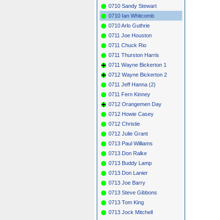
0710 Sandy Stewart
0710 Ian Whitcomb
0710 Arlo Guthrie
0711 Joe Houston
0711 Chuck Rio
0711 Thurston Harris
0711 Wayne Bickerton 1
0712 Wayne Bickerton 2
0711 Jeff Hanna (2)
0711 Fern Kinney
0712 Orangemen Day
0712 Howie Casey
0712 Christie
0712 Julie Grant
0713 Paul Williams
0713 Don Ralke
0713 Buddy Lamp
0713 Don Lanier
0713 Joe Barry
0713 Steve Gibbons
0713 Tom King
0713 Jock Mitchell