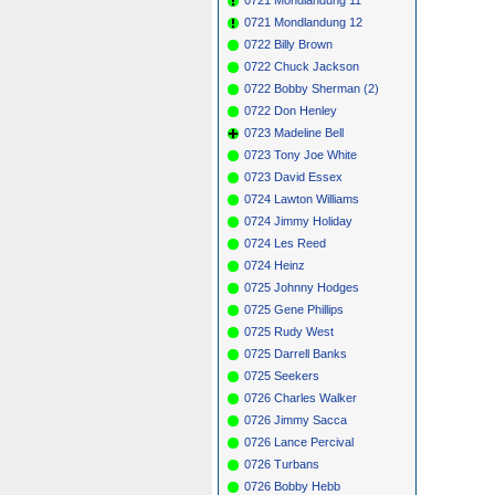
0721 Mondlandung 12
0722 Billy Brown
0722 Chuck Jackson
0722 Bobby Sherman (2)
0722 Don Henley
0723 Madeline Bell
0723 Tony Joe White
0723 David Essex
0724 Lawton Williams
0724 Jimmy Holiday
0724 Les Reed
0724 Heinz
0725 Johnny Hodges
0725 Gene Phillips
0725 Rudy West
0725 Darrell Banks
0725 Seekers
0726 Charles Walker
0726 Jimmy Sacca
0726 Lance Percival
0726 Turbans
0726 Bobby Hebb