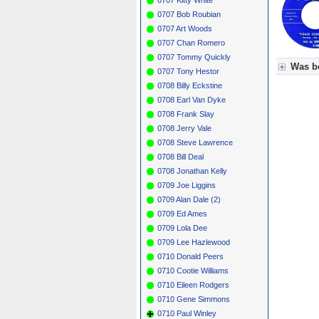
0707 Bob Roubian
0707 Art Woods
0707 Chan Romero
0707 Tommy Quickly
Was be
0707 Tony Hestor
0708 Billy Eckstine
Für Axel
0708 Earl Van Dyke
Grün = K
Grün! = 
0708 Frank Slay
Grün+ = 
0708 Jerry Vale
Gelb = K
0708 Steve Lawrence
Blau = B
0708 Bill Deal
0708 Jonathan Kelly
0709 Joe Liggins
0709 Alan Dale (2)
0709 Ed Ames
0709 Lola Dee
0709 Lee Hazlewood
0710 Donald Peers
0710 Cootie Williams
0710 Eileen Rodgers
0710 Gene Simmons
0710 Paul Winley