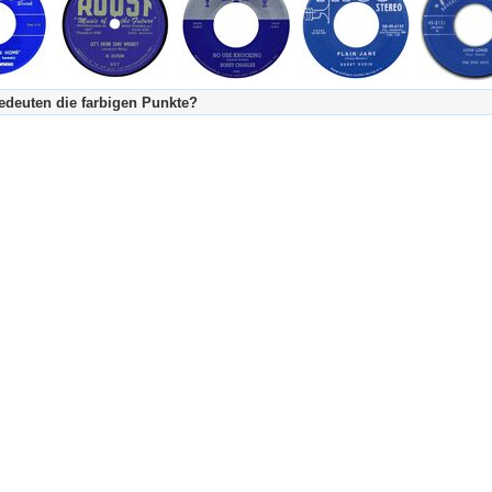
deuten die farbigen Punkte?
's Tageskalender:
urzgeschichte
fachlich bestimmt spannend, nicht verpassen!
Stundenbeitrag
urzgeschichten oder Stundensendungen in Arbeit
eschreibungstext (beschreibender Text)