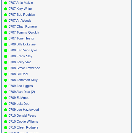
0707 Artie Malvin
0707 Kitty White
0707 Bob Roubian
0707 Art Woods
0707 Chan Romero
0707 Tommy Quickly
0707 Tony Hestor
0708 Billy Eckstine
0708 Earl Van Dyke
0708 Frank Slay
0708 Jerry Vale
0708 Steve Lawrence
0708 Bill Deal
0708 Jonathan Kelly
0709 Joe Liggins
0709 Alan Dale (2)
0709 Ed Ames
0709 Lola Dee
0709 Lee Hazlewood
0710 Donald Peers
0710 Cootie Williams
0710 Eileen Rodgers