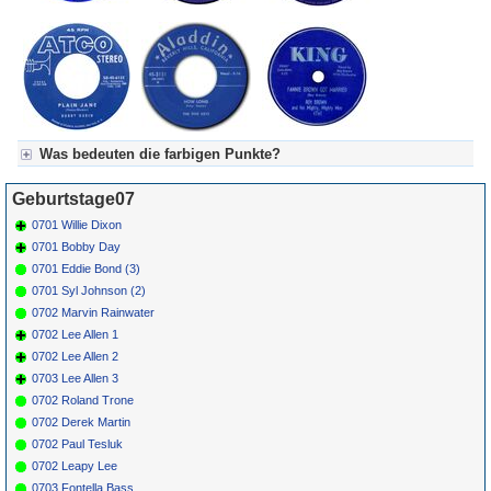
Was bedeuten die farbigen Punkte?
Für Axel's Tageskalender:
Geburtstage07
Grün = Kurzgeschichte
Grün! = fachlich bestimmt spannend, nicht verpassen!
0701 Willie Dixon
Grün+ = Stundenbeitrag
0701 Bobby Day
Gelb = Kurzgeschichten oder Stundensendungen in Arbeit
0701 Eddie Bond (3)
Blau = Beschreibungstext (beschreibender Text)
0701 Syl Johnson (2)
0702 Marvin Rainwater
0702 Lee Allen 1
0702 Lee Allen 2
0703 Lee Allen 3
0702 Roland Trone
0702 Derek Martin
0702 Paul Tesluk
0702 Leapy Lee
0703 Fontella Bass