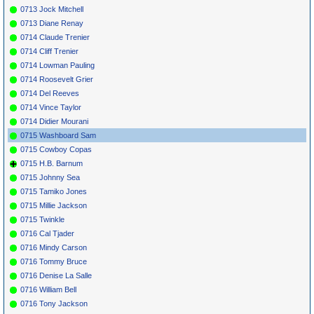
0713 Jock Mitchell
0713 Diane Renay
0714 Claude Trenier
0714 Cliff Trenier
0714 Lowman Pauling
0714 Roosevelt Grier
0714 Del Reeves
0714 Vince Taylor
0714 Didier Mourani
0715 Washboard Sam
0715 Cowboy Copas
0715 H.B. Barnum
0715 Johnny Sea
0715 Tamiko Jones
0715 Millie Jackson
0715 Twinkle
0716 Cal Tjader
0716 Mindy Carson
0716 Tommy Bruce
0716 Denise La Salle
0716 William Bell
0716 Tony Jackson