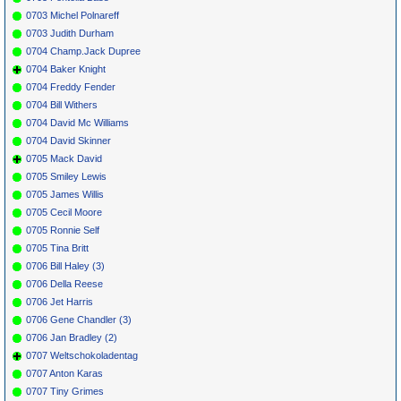
0703 Michel Polnareff
0703 Judith Durham
0704 Champ.Jack Dupree
0704 Baker Knight
0704 Freddy Fender
0704 Bill Withers
0704 David Mc Williams
0704 David Skinner
0705 Mack David
0705 Smiley Lewis
0705 James Willis
0705 Cecil Moore
0705 Ronnie Self
0705 Tina Britt
0706 Bill Haley (3)
0706 Della Reese
0706 Jet Harris
0706 Gene Chandler (3)
0706 Jan Bradley (2)
0707 Weltschokoladentag
0707 Anton Karas
0707 Tiny Grimes