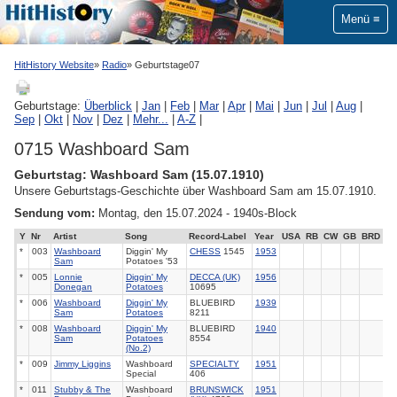
Menü
HitHistory Website
Radio
Geburtstage07
Geburtstage:
Überblick
|
Jan
|
Feb
|
Mar
|
Apr
|
Mai
|
Jun
|
Jul
|
Aug
|
Sep
|
Okt
|
Nov
|
Dez
|
Mehr...
|
A-Z
|
0715 Washboard Sam
Geburtstag: Washboard Sam (15.07.1910)
Unsere Geburtstags-Geschichte über Washboard Sam am 15.07.1910.
Sendung vom:
Montag, den 15.07.2024 - 1940s-Block
Y
Nr
Artist
Song
Record-Label
Year
USA
RB
CW
GB
BRD
*
003
Washboard
Diggin' My
CHESS
1545
1953
Sam
Potatoes '53
*
005
Lonnie
Diggin' My
DECCA (UK)
1956
Donegan
Potatoes
10695
*
006
Washboard
Diggin' My
BLUEBIRD
1939
Sam
Potatoes
8211
*
008
Washboard
Diggin' My
BLUEBIRD
1940
Sam
Potatoes
8554
(No.2)
*
009
Jimmy Liggins
Washboard
SPECIALTY
1951
Special
406
*
011
Stubby & The
Washboard
BRUNSWICK
1951