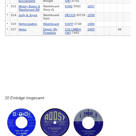
Buccaneers
Boogie
(UK)
4703
*
012
Mickey Baker &
Washboard
KING
5062
1957
Washboard Bill
Story (I)
*
014
Judy & Joyce
Washboard
DECCA
30729
1958
Sam
*
015
Nightcrawlers
Washboard
KAPP
0746
1966
*
017
Heinz
Diggin' My
COLUMBIA
1965
49
Potatoes
(UK)
7482
10 Einträge insgesamt