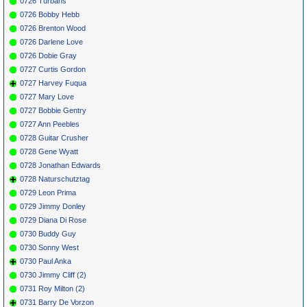
0726 Turbans
0726 Bobby Hebb
0726 Brenton Wood
0726 Darlene Love
0726 Dobie Gray
0727 Curtis Gordon
0727 Harvey Fuqua
0727 Mary Love
0727 Bobbie Gentry
0727 Ann Peebles
0728 Guitar Crusher
0728 Gene Wyatt
0728 Jonathan Edwards
0728 Naturschutztag
0729 Leon Prima
0729 Jimmy Donley
0729 Diana Di Rose
0730 Buddy Guy
0730 Sonny West
0730 Paul Anka
0730 Jimmy Cliff (2)
0731 Roy Milton (2)
0731 Barry De Vorzon