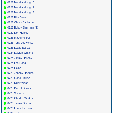
0721 Mondlandung 10
0721 Mondlandung 11
0721 Mondlandung 12
0722 Billy Brown
0722 Chuck Jackson
0722 Bobby Sherman (2)
0722 Don Henley
0723 Madeline Bell
0723 Tony Joe White
0723 David Essex
0724 Lawton Williams
0724 Jimmy Holiday
0724 Les Reed
0724 Heinz
0725 Johnny Hodges
0725 Gene Phillips
0725 Rudy West
0725 Darrell Banks
0725 Seekers
0726 Charles Walker
0726 Jimmy Sacca
0726 Lance Percival