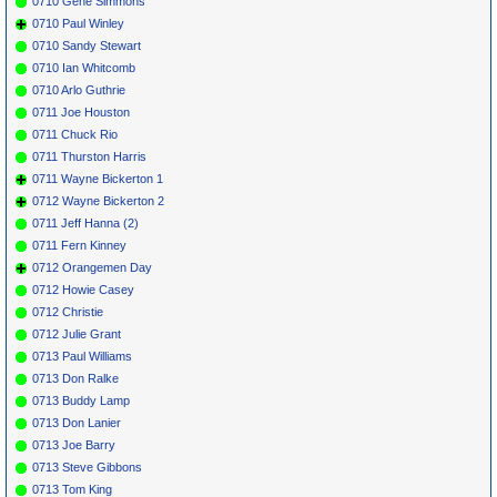
0710 Gene Simmons
0710 Paul Winley
0710 Sandy Stewart
0710 Ian Whitcomb
0710 Arlo Guthrie
0711 Joe Houston
0711 Chuck Rio
0711 Thurston Harris
0711 Wayne Bickerton 1
0712 Wayne Bickerton 2
0711 Jeff Hanna (2)
0711 Fern Kinney
0712 Orangemen Day
0712 Howie Casey
0712 Christie
0712 Julie Grant
0713 Paul Williams
0713 Don Ralke
0713 Buddy Lamp
0713 Don Lanier
0713 Joe Barry
0713 Steve Gibbons
0713 Tom King