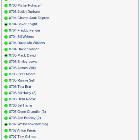
0703 Michel Polnareff
0703 Judith Durham
0704 Champ.Jack Dupree
0704 Baker Knight
0704 Freddy Fender
0704 Bill Withers
0704 David Mc Williams
0704 David Skinner
0705 Mack David
0705 Smiley Lewis
0705 James Willis
0705 Cecil Moore
0705 Ronnie Self
0705 Tina Britt
0706 Bill Haley (3)
0706 Della Reese
0706 Jet Harris
0706 Gene Chandler (3)
0706 Jan Bradley (2)
0707 Weltschokoladentag
0707 Anton Karas
0707 Tiny Grimes