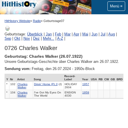
Menü
HitHistory Website
Radio
Geburtstage07
Geburtstage:
Überblick
|
Jan
|
Feb
|
Mar
|
Apr
|
Mai
|
Jun
|
Jul
|
Aug
|
Sep
|
Okt
|
Nov
|
Dez
|
Mehr...
|
A-Z
|
0726 Charles Walker
Geburtstag: Charles Walker (26.07.1922)
Unsere Geburtstags-Geschichte über Charles Walker am 26.07.1922.
Sendung vom:
Freitag, den 26.07.2024 - 1950s-Block
Record-
Y
Nr
Artist
Song
Label
Year
USA
RB
CW
GB
BRD
*
102
Charles
Drivin' Home (Pt.1)
(I)
HOLIDAY
1957
Walker
2604
*
104
Charles
I've Got My Eyes On
ENSIGN
1959
Walker
The World
4030