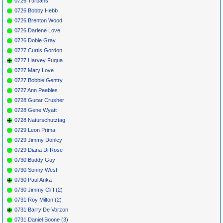
0726 Turbans
0726 Bobby Hebb
0726 Brenton Wood
0726 Darlene Love
0726 Dobie Gray
0727 Curtis Gordon
0727 Harvey Fuqua
0727 Mary Love
0727 Bobbie Gentry
0727 Ann Peebles
0728 Guitar Crusher
0728 Gene Wyatt
0728 Naturschutztag
0729 Leon Prima
0729 Jimmy Donley
0729 Diana Di Rose
0730 Buddy Guy
0730 Sonny West
0730 Paul Anka
0730 Jimmy Cliff (2)
0731 Roy Milton (2)
0731 Barry De Vorzon
0731 Daniel Boone (3)