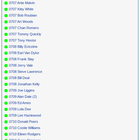
0707 Artie Malvin
0707 Kitty White
0707 Bob Roubian
0707 Art Woods
0707 Chan Romero
0707 Tommy Quickly
0707 Tony Hestor
0708 Billy Eckstine
0708 Earl Van Dyke
0708 Frank Slay
0708 Jerry Vale
0708 Steve Lawrence
0708 Bill Deal
0708 Jonathan Kelly
0709 Joe Liggins
0709 Alan Dale (2)
0709 Ed Ames
0709 Lola Dee
0709 Lee Hazlewood
0710 Donald Peers
0710 Cootie Williams
0710 Eileen Rodgers