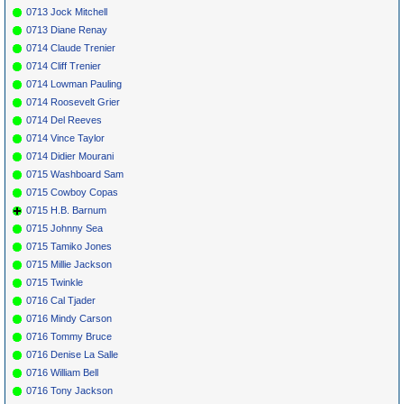
0713 Jock Mitchell
0713 Diane Renay
0714 Claude Trenier
0714 Cliff Trenier
0714 Lowman Pauling
0714 Roosevelt Grier
0714 Del Reeves
0714 Vince Taylor
0714 Didier Mourani
0715 Washboard Sam
0715 Cowboy Copas
0715 H.B. Barnum
0715 Johnny Sea
0715 Tamiko Jones
0715 Millie Jackson
0715 Twinkle
0716 Cal Tjader
0716 Mindy Carson
0716 Tommy Bruce
0716 Denise La Salle
0716 William Bell
0716 Tony Jackson