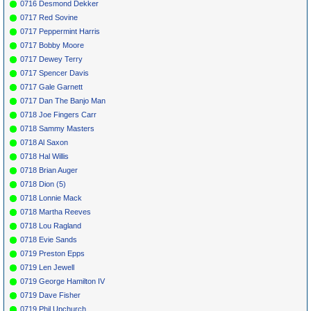
0716 Desmond Dekker
0717 Red Sovine
0717 Peppermint Harris
0717 Bobby Moore
0717 Dewey Terry
0717 Spencer Davis
0717 Gale Garnett
0717 Dan The Banjo Man
0718 Joe Fingers Carr
0718 Sammy Masters
0718 Al Saxon
0718 Hal Willis
0718 Brian Auger
0718 Dion (5)
0718 Lonnie Mack
0718 Martha Reeves
0718 Lou Ragland
0718 Evie Sands
0719 Preston Epps
0719 Len Jewell
0719 George Hamilton IV
0719 Dave Fisher
0719 Phil Upchurch