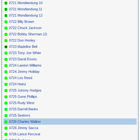
0721 Mondlandung 10
0721 Mondlandung 11
0721 Mondlandung 12
0722 Billy Brown
0722 Chuck Jackson
0722 Bobby Sherman (2)
0722 Don Henley
0723 Madeline Bell
0723 Tony Joe White
0723 David Essex
0724 Lawton Williams
0724 Jimmy Holiday
0724 Les Reed
0724 Heinz
0725 Johnny Hodges
0725 Gene Phillips
0725 Rudy West
0725 Darrell Banks
0725 Seekers
0726 Charles Walker
0726 Jimmy Sacca
0726 Lance Percival