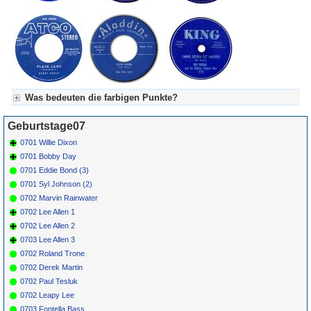
Was bedeuten die farbigen Punkte?
Für Axel's Tageskalender:
Geburtstage07
Grün = Kurzgeschichte
Grün! = fachlich bestimmt spannend, nicht verpassen!
0701 Willie Dixon
Grün+ = Stundenbeitrag
0701 Bobby Day
Gelb = Kurzgeschichten oder Stundensendungen in Arbeit
0701 Eddie Bond (3)
Blau = Beschreibungstext (beschreibender Text)
0701 Syl Johnson (2)
0702 Marvin Rainwater
0702 Lee Allen 1
0702 Lee Allen 2
0703 Lee Allen 3
0702 Roland Trone
0702 Derek Martin
0702 Paul Tesluk
0702 Leapy Lee
0703 Fontella Bass