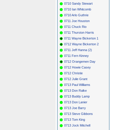
0710 Sandy Stewart
0710 Ian Whitcomb
0710 Arlo Guthrie
0711 Joe Houston
0711 Chuck Rio
0711 Thurston Harris
0711 Wayne Bickerton 1
0712 Wayne Bickerton 2
0711 Jeff Hanna (2)
0711 Fern Kinney
0712 Orangemen Day
0712 Howie Casey
0712 Christie
0712 Julie Grant
0713 Paul Williams
0713 Don Ralke
0713 Buddy Lamp
0713 Don Lanier
0713 Joe Barry
0713 Steve Gibbons
0713 Tom King
0713 Jock Mitchell