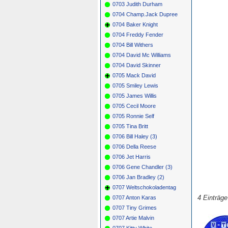
0703 Judith Durham
0704 Champ.Jack Dupree
0704 Baker Knight
0704 Freddy Fender
0704 Bill Withers
0704 David Mc Williams
0704 David Skinner
0705 Mack David
0705 Smiley Lewis
0705 James Willis
0705 Cecil Moore
0705 Ronnie Self
0705 Tina Britt
0706 Bill Haley (3)
0706 Della Reese
0706 Jet Harris
0706 Gene Chandler (3)
0706 Jan Bradley (2)
0707 Weltschokoladentag
4 Einträg
0707 Anton Karas
0707 Tiny Grimes
0707 Artie Malvin
0707 Kitty White