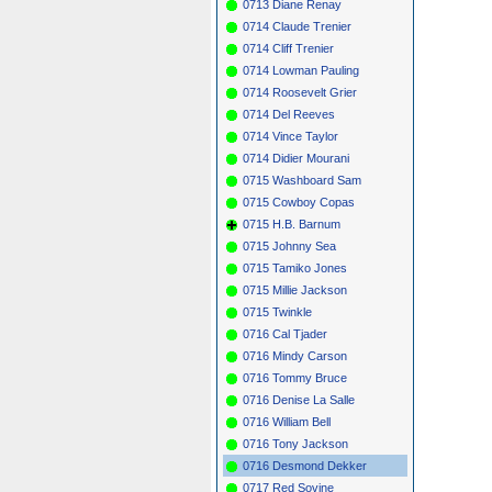
0713 Diane Renay
0714 Claude Trenier
0714 Cliff Trenier
0714 Lowman Pauling
0714 Roosevelt Grier
0714 Del Reeves
0714 Vince Taylor
0714 Didier Mourani
0715 Washboard Sam
0715 Cowboy Copas
0715 H.B. Barnum
0715 Johnny Sea
0715 Tamiko Jones
0715 Millie Jackson
0715 Twinkle
0716 Cal Tjader
0716 Mindy Carson
0716 Tommy Bruce
0716 Denise La Salle
0716 William Bell
0716 Tony Jackson
0716 Desmond Dekker
0717 Red Sovine