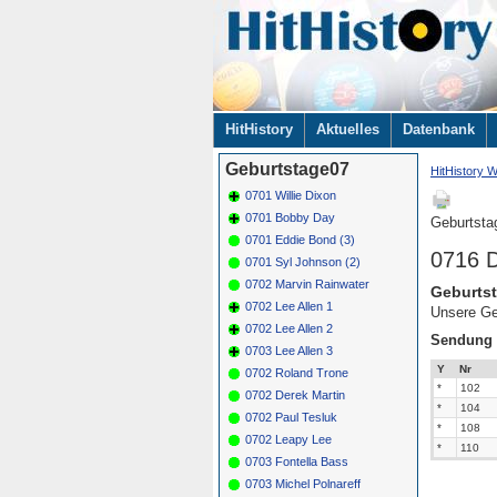
Navigation
HitHistory
Aktuelles
Datenbank
überspringen
Geburtstage07
HitHistory W
0701 Willie Dixon
0701 Bobby Day
Geburtsta
0701 Eddie Bond (3)
0716 
0701 Syl Johnson (2)
0702 Marvin Rainwater
Geburtst
0702 Lee Allen 1
Unsere Ge
0702 Lee Allen 2
Sendung
0703 Lee Allen 3
Y
Nr
0702 Roland Trone
*
102
0702 Derek Martin
*
104
0702 Paul Tesluk
*
108
0702 Leapy Lee
*
110
0703 Fontella Bass
0703 Michel Polnareff