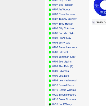
0707 Bob Roubian
0707 Art Woods
0707 Chan Romero
0707 Tommy Quickly
Was be
0707 Tony Hestor
0708 Billy Eckstine
Für Axel
0708 Earl Van Dyke
Grün = K
Grün! = 
0708 Frank Slay
Grün+ = 
0708 Jerry Vale
Gelb = K
0708 Steve Lawrence
Blau = B
0708 Bill Deal
0708 Jonathan Kelly
0709 Joe Liggins
0709 Alan Dale (2)
0709 Ed Ames
0709 Lola Dee
0709 Lee Hazlewood
0710 Donald Peers
0710 Cootie Williams
0710 Eileen Rodgers
0710 Gene Simmons
0710 Paul Winley