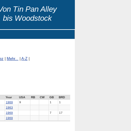
Von Tin Pan Alley
bis Woodstock
ez
|
Mehr...
|
A-Z
|
Year
USA
RB
CW
GB
BRD
1969
9
1
1
1963
1969
7
17
1969