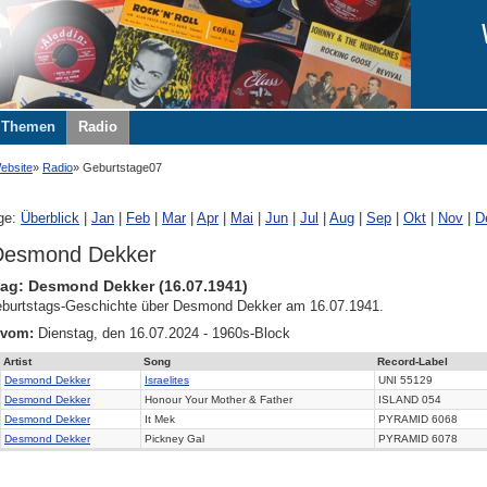
Themen
Radio
ebsite
Radio
Geburtstage07
ge:
Überblick
|
Jan
|
Feb
|
Mar
|
Apr
|
Mai
|
Jun
|
Jul
|
Aug
|
Sep
|
Okt
|
Nov
|
D
Desmond Dekker
ag: Desmond Dekker (16.07.1941)
burtstags-Geschichte über Desmond Dekker am 16.07.1941.
 vom:
Dienstag, den 16.07.2024 - 1960s-Block
Artist
Song
Record-Label
Desmond Dekker
Israelites
UNI 55129
Desmond Dekker
Honour Your Mother & Father
ISLAND 054
Desmond Dekker
It Mek
PYRAMID 6068
Desmond Dekker
Pickney Gal
PYRAMID 6078