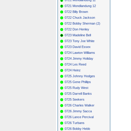
0721 Mondlandung 12
0722 Billy Brown
0722 Chuck Jackson
0722 Bobby Sherman (2)
0722 Don Henley
0723 Madeline Bell
0723 Tony Joe White
0723 David Essex
0724 Lawton Williams
0724 Jimmy Holiday
0724 Les Reed
0724 Heinz
0725 Johnny Hodges
0725 Gene Phillips
0725 Rudy West
0725 Darrell Banks
0725 Seekers
0726 Charles Walker
0726 Jimmy Sacca
0726 Lance Percival
0726 Turbans
0726 Bobby Hebb