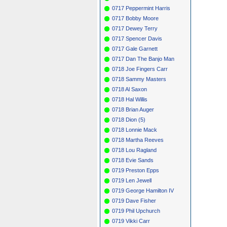
0717 Peppermint Harris
0717 Bobby Moore
0717 Dewey Terry
0717 Spencer Davis
0717 Gale Garnett
0717 Dan The Banjo Man
0718 Joe Fingers Carr
0718 Sammy Masters
0718 Al Saxon
0718 Hal Willis
0718 Brian Auger
0718 Dion (5)
0718 Lonnie Mack
0718 Martha Reeves
0718 Lou Ragland
0718 Evie Sands
0719 Preston Epps
0719 Len Jewell
0719 George Hamilton IV
0719 Dave Fisher
0719 Phil Upchurch
0719 Vikki Carr