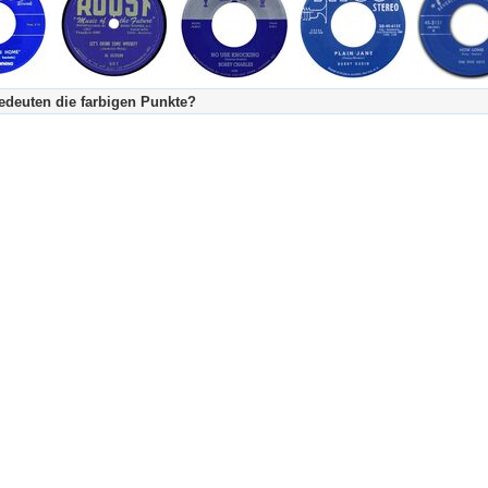
deuten die farbigen Punkte?
's Tageskalender:
urzgeschichte
fachlich bestimmt spannend, nicht verpassen!
Stundenbeitrag
urzgeschichten oder Stundensendungen in Arbeit
eschreibungstext (beschreibender Text)