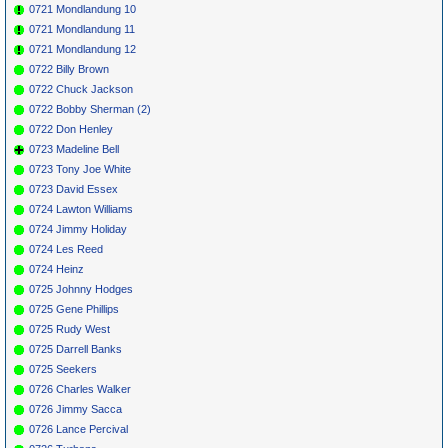
0721 Mondlandung 10
0721 Mondlandung 11
0721 Mondlandung 12
0722 Billy Brown
0722 Chuck Jackson
0722 Bobby Sherman (2)
0722 Don Henley
0723 Madeline Bell
0723 Tony Joe White
0723 David Essex
0724 Lawton Williams
0724 Jimmy Holiday
0724 Les Reed
0724 Heinz
0725 Johnny Hodges
0725 Gene Phillips
0725 Rudy West
0725 Darrell Banks
0725 Seekers
0726 Charles Walker
0726 Jimmy Sacca
0726 Lance Percival