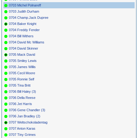
0703 Michel Polnareff
0703 Judith Durham
0704 Champ.Jack Dupree
0704 Baker Knight
0704 Freddy Fender
0704 Bill Withers
0704 David Mc Williams
0704 David Skinner
0705 Mack David
0705 Smiley Lewis
0705 James Willis
0705 Cecil Moore
0705 Ronnie Self
0705 Tina Britt
0706 Bill Haley (3)
0706 Della Reese
0706 Jet Harris
0706 Gene Chandler (3)
0706 Jan Bradley (2)
0707 Weltschokoladentag
0707 Anton Karas
0707 Tiny Grimes