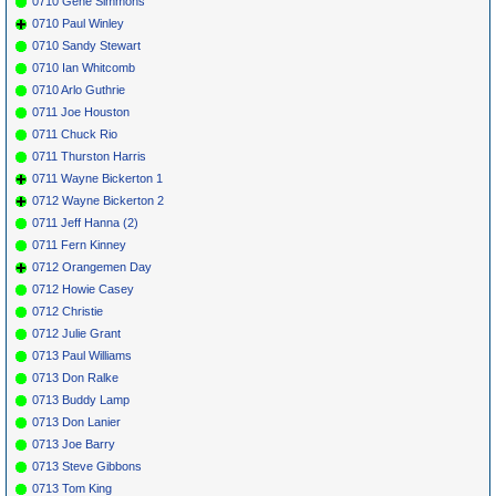
0710 Gene Simmons
0710 Paul Winley
0710 Sandy Stewart
0710 Ian Whitcomb
0710 Arlo Guthrie
0711 Joe Houston
0711 Chuck Rio
0711 Thurston Harris
0711 Wayne Bickerton 1
0712 Wayne Bickerton 2
0711 Jeff Hanna (2)
0711 Fern Kinney
0712 Orangemen Day
0712 Howie Casey
0712 Christie
0712 Julie Grant
0713 Paul Williams
0713 Don Ralke
0713 Buddy Lamp
0713 Don Lanier
0713 Joe Barry
0713 Steve Gibbons
0713 Tom King