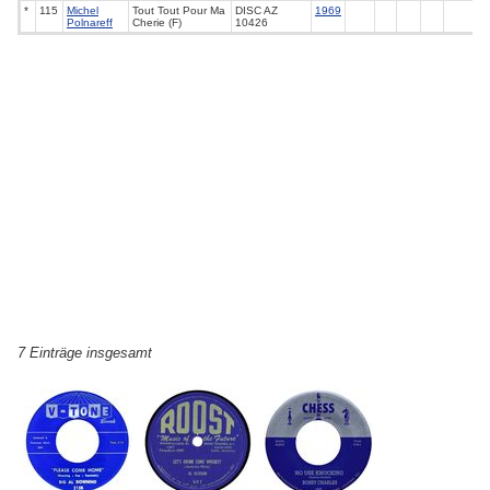
*
115
Michel
Tout Tout Pour Ma
DISC AZ
1969
Polnareff
Cherie (F)
10426
7 Einträge insgesamt