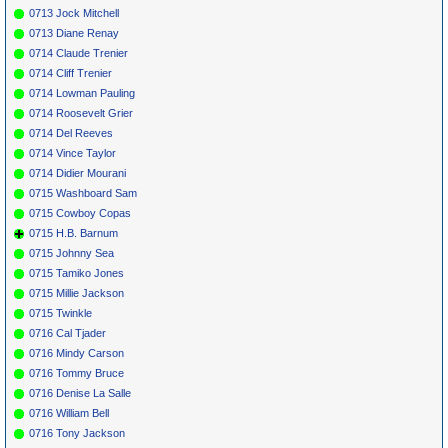
0713 Jock Mitchell
0713 Diane Renay
0714 Claude Trenier
0714 Cliff Trenier
0714 Lowman Pauling
0714 Roosevelt Grier
0714 Del Reeves
0714 Vince Taylor
0714 Didier Mourani
0715 Washboard Sam
0715 Cowboy Copas
0715 H.B. Barnum
0715 Johnny Sea
0715 Tamiko Jones
0715 Millie Jackson
0715 Twinkle
0716 Cal Tjader
0716 Mindy Carson
0716 Tommy Bruce
0716 Denise La Salle
0716 William Bell
0716 Tony Jackson