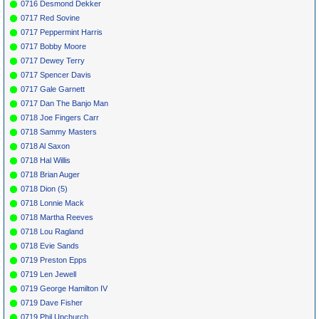
0716 Desmond Dekker
0717 Red Sovine
0717 Peppermint Harris
0717 Bobby Moore
0717 Dewey Terry
0717 Spencer Davis
0717 Gale Garnett
0717 Dan The Banjo Man
0718 Joe Fingers Carr
0718 Sammy Masters
0718 Al Saxon
0718 Hal Willis
0718 Brian Auger
0718 Dion (5)
0718 Lonnie Mack
0718 Martha Reeves
0718 Lou Ragland
0718 Evie Sands
0719 Preston Epps
0719 Len Jewell
0719 George Hamilton IV
0719 Dave Fisher
0719 Phil Upchurch