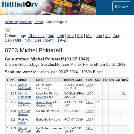
Menü
HitHistory Website
Radio
Geburtstage07
Geburtstage:
Überblick
|
Jan
|
Feb
|
Mar
|
Apr
|
Mai
|
Jun
|
Jul
|
Aug
|
Sep
|
Okt
|
Nov
|
Dez
|
Mehr...
|
A-Z
|
0703 Michel Polnareff
Geburtstag: Michel Polnareff (03.07.1942)
Unsere Geburtstags-Geschichte über Michel Polnareff am 03.07.1942.
Sendung vom:
Mittwoch, den 03.07.2024 - 1960s-Block
Y
Nr
Artist
Song
Record-Label
Year
USA
RB
CW
GB
BRD
*
102
Michel
Le Roi Des
VOGUE (FRA)
1966
Polnareff
Fourmis (F)
EP 1134
*
104
Michel
Love Me Please
VOGUE (FRA)
1966
21
Polnareff
Love Me
(F)
300022
*
106
Raymond
Ame Caline
(Soul
4 CORNERS
1968
37
Le Fevre
Coaxing) (I)
147
*
110
Scott Mc
No No No No No
CBS 3190
1967
Kenzie
111
Rod Mc
Baby Be My Love
RCA
47-9139
1967
Kuen
*
113
Michel
La Michetonneuse
DISC AZ EP
1966
Polnareff
(F)
10487