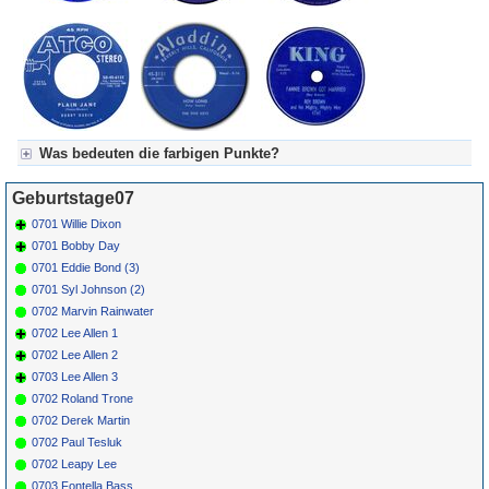
Was bedeuten die farbigen Punkte?
Für Axel's Tageskalender:
Geburtstage07
Grün = Kurzgeschichte
Grün! = fachlich bestimmt spannend, nicht verpassen!
0701 Willie Dixon
Grün+ = Stundenbeitrag
0701 Bobby Day
Gelb = Kurzgeschichten oder Stundensendungen in Arbeit
0701 Eddie Bond (3)
Blau = Beschreibungstext (beschreibender Text)
0701 Syl Johnson (2)
0702 Marvin Rainwater
0702 Lee Allen 1
0702 Lee Allen 2
0703 Lee Allen 3
0702 Roland Trone
0702 Derek Martin
0702 Paul Tesluk
0702 Leapy Lee
0703 Fontella Bass