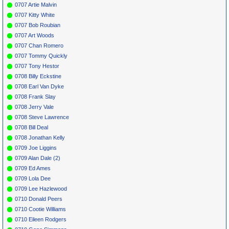
0707 Artie Malvin
0707 Kitty White
0707 Bob Roubian
0707 Art Woods
0707 Chan Romero
0707 Tommy Quickly
0707 Tony Hestor
0708 Billy Eckstine
0708 Earl Van Dyke
0708 Frank Slay
0708 Jerry Vale
0708 Steve Lawrence
0708 Bill Deal
0708 Jonathan Kelly
0709 Joe Liggins
0709 Alan Dale (2)
0709 Ed Ames
0709 Lola Dee
0709 Lee Hazlewood
0710 Donald Peers
0710 Cootie Williams
0710 Eileen Rodgers