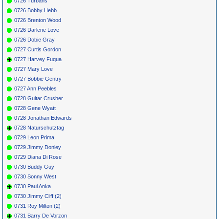
0726 Turbans
0726 Bobby Hebb
0726 Brenton Wood
0726 Darlene Love
0726 Dobie Gray
0727 Curtis Gordon
0727 Harvey Fuqua
0727 Mary Love
0727 Bobbie Gentry
0727 Ann Peebles
0728 Guitar Crusher
0728 Gene Wyatt
0728 Jonathan Edwards
0728 Naturschutztag
0729 Leon Prima
0729 Jimmy Donley
0729 Diana Di Rose
0730 Buddy Guy
0730 Sonny West
0730 Paul Anka
0730 Jimmy Cliff (2)
0731 Roy Milton (2)
0731 Barry De Vorzon