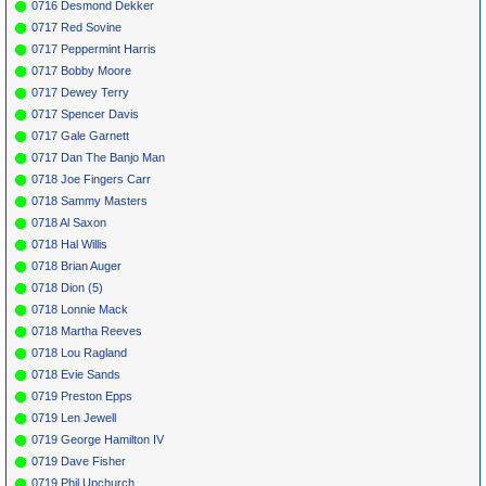
0716 Desmond Dekker
0717 Red Sovine
0717 Peppermint Harris
0717 Bobby Moore
0717 Dewey Terry
0717 Spencer Davis
0717 Gale Garnett
0717 Dan The Banjo Man
0718 Joe Fingers Carr
0718 Sammy Masters
0718 Al Saxon
0718 Hal Willis
0718 Brian Auger
0718 Dion (5)
0718 Lonnie Mack
0718 Martha Reeves
0718 Lou Ragland
0718 Evie Sands
0719 Preston Epps
0719 Len Jewell
0719 George Hamilton IV
0719 Dave Fisher
0719 Phil Upchurch