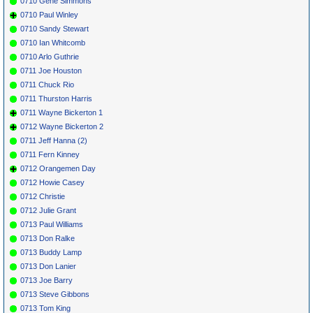
0710 Gene Simmons
0710 Paul Winley
0710 Sandy Stewart
0710 Ian Whitcomb
0710 Arlo Guthrie
0711 Joe Houston
0711 Chuck Rio
0711 Thurston Harris
0711 Wayne Bickerton 1
0712 Wayne Bickerton 2
0711 Jeff Hanna (2)
0711 Fern Kinney
0712 Orangemen Day
0712 Howie Casey
0712 Christie
0712 Julie Grant
0713 Paul Williams
0713 Don Ralke
0713 Buddy Lamp
0713 Don Lanier
0713 Joe Barry
0713 Steve Gibbons
0713 Tom King