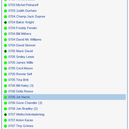
0703 Michel Polnareff
0703 Judith Durham
0704 Champ.Jack Dupree
0704 Baker Knight
0704 Freddy Fender
0704 Bill Withers
0704 David Mc Williams
0704 David Skinner
0705 Mack David
0705 Smiley Lewis
0705 James Willis
0705 Cecil Moore
0705 Ronnie Self
0705 Tina Britt
0706 Bill Haley (3)
0706 Della Reese
0706 Jet Harris
0706 Gene Chandler (3)
0706 Jan Bradley (2)
0707 Weltschokoladentag
0707 Anton Karas
0707 Tiny Grimes