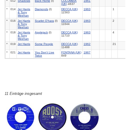
*
012
Shadows
Back Home
(I)
COLUMBIA
1961
(UK)
4637
*
014
Jet Harris
Diamonds
(I)
DECCA (UK)
1963
1
& Tony
11563
Meehan
*
016
Jet Harris
Scarlet O'hara
(I)
DECCA (UK)
1963
2
& Tony
11644
Meehan
*
018
Jet Harris
Applejack
(I)
DECCA (UK)
1963
4
& Tony
11710
Meehan
*
019
Jet Harris
Some People
DECCA (UK)
1962
21
11488
*
021
Jet Harris
You Don't Live
FONTANA (UK)
1967
Twice
849
11 Einträge insgesamt