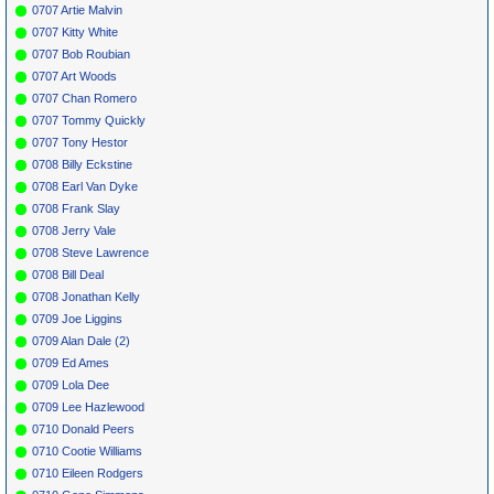
0707 Artie Malvin
0707 Kitty White
0707 Bob Roubian
0707 Art Woods
0707 Chan Romero
0707 Tommy Quickly
0707 Tony Hestor
0708 Billy Eckstine
0708 Earl Van Dyke
0708 Frank Slay
0708 Jerry Vale
0708 Steve Lawrence
0708 Bill Deal
0708 Jonathan Kelly
0709 Joe Liggins
0709 Alan Dale (2)
0709 Ed Ames
0709 Lola Dee
0709 Lee Hazlewood
0710 Donald Peers
0710 Cootie Williams
0710 Eileen Rodgers