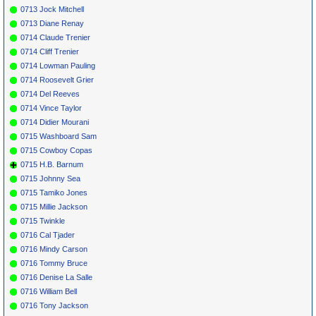
0713 Jock Mitchell
0713 Diane Renay
0714 Claude Trenier
0714 Cliff Trenier
0714 Lowman Pauling
0714 Roosevelt Grier
0714 Del Reeves
0714 Vince Taylor
0714 Didier Mourani
0715 Washboard Sam
0715 Cowboy Copas
0715 H.B. Barnum
0715 Johnny Sea
0715 Tamiko Jones
0715 Millie Jackson
0715 Twinkle
0716 Cal Tjader
0716 Mindy Carson
0716 Tommy Bruce
0716 Denise La Salle
0716 William Bell
0716 Tony Jackson