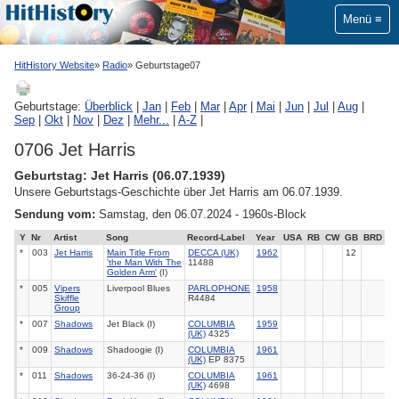
Menü
HitHistory Website
Radio
Geburtstage07
Geburtstage:
Überblick
|
Jan
|
Feb
|
Mar
|
Apr
|
Mai
|
Jun
|
Jul
|
Aug
|
Sep
|
Okt
|
Nov
|
Dez
|
Mehr...
|
A-Z
|
0706 Jet Harris
Geburtstag: Jet Harris (06.07.1939)
Unsere Geburtstags-Geschichte über Jet Harris am 06.07.1939.
Sendung vom:
Samstag, den 06.07.2024 - 1960s-Block
Y
Nr
Artist
Song
Record-Label
Year
USA
RB
CW
GB
BRD
*
003
Jet Harris
Main Title From
DECCA (UK)
1962
12
'the Man With The
11488
Golden Arm'
(I)
*
005
Vipers
Liverpool Blues
PARLOPHONE
1958
Skiffle
R4484
Group
*
007
Shadows
Jet Black (I)
COLUMBIA
1959
(UK)
4325
*
009
Shadows
Shadoogie (I)
COLUMBIA
1961
(UK)
EP 8375
*
011
Shadows
36-24-36 (I)
COLUMBIA
1961
(UK)
4698