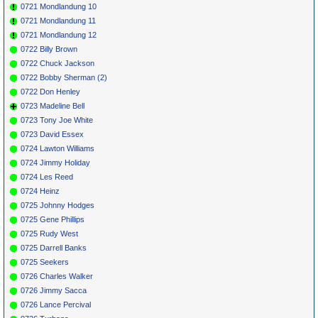
0721 Mondlandung 10
0721 Mondlandung 11
0721 Mondlandung 12
0722 Billy Brown
0722 Chuck Jackson
0722 Bobby Sherman (2)
0722 Don Henley
0723 Madeline Bell
0723 Tony Joe White
0723 David Essex
0724 Lawton Williams
0724 Jimmy Holiday
0724 Les Reed
0724 Heinz
0725 Johnny Hodges
0725 Gene Phillips
0725 Rudy West
0725 Darrell Banks
0725 Seekers
0726 Charles Walker
0726 Jimmy Sacca
0726 Lance Percival