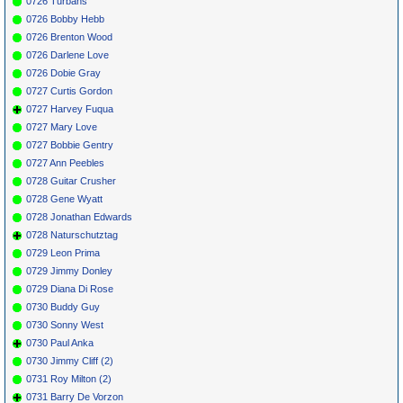
0726 Turbans
0726 Bobby Hebb
0726 Brenton Wood
0726 Darlene Love
0726 Dobie Gray
0727 Curtis Gordon
0727 Harvey Fuqua
0727 Mary Love
0727 Bobbie Gentry
0727 Ann Peebles
0728 Guitar Crusher
0728 Gene Wyatt
0728 Jonathan Edwards
0728 Naturschutztag
0729 Leon Prima
0729 Jimmy Donley
0729 Diana Di Rose
0730 Buddy Guy
0730 Sonny West
0730 Paul Anka
0730 Jimmy Cliff (2)
0731 Roy Milton (2)
0731 Barry De Vorzon