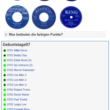
Was bedeuten die farbigen Punkte?
Für Axel's Tageskalender:
Geburtstage07
Grün = Kurzgeschichte
Grün! = fachlich bestimmt spannend, nicht verpassen!
0701 Willie Dixon
Grün+ = Stundenbeitrag
0701 Bobby Day
Gelb = Kurzgeschichten oder Stundensendungen in Arbeit
0701 Eddie Bond (3)
Blau = Beschreibungstext (beschreibender Text)
0701 Syl Johnson (2)
0702 Marvin Rainwater
0702 Lee Allen 1
0702 Lee Allen 2
0703 Lee Allen 3
0702 Roland Trone
0702 Derek Martin
0702 Paul Tesluk
0702 Leapy Lee
0703 Fontella Bass