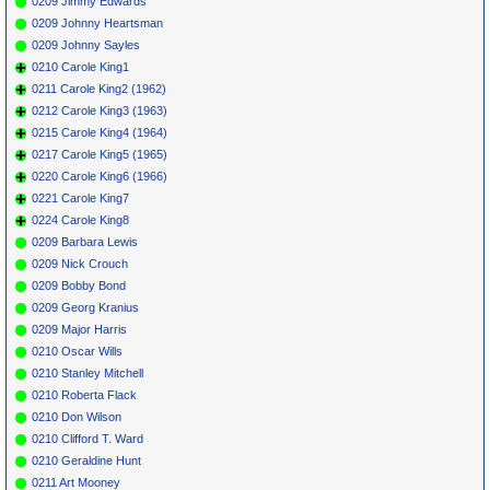
0209 Jimmy Edwards
0209 Johnny Heartsman
0209 Johnny Sayles
0210 Carole King1
0211 Carole King2 (1962)
0212 Carole King3 (1963)
0215 Carole King4 (1964)
0217 Carole King5 (1965)
0220 Carole King6 (1966)
0221 Carole King7
0224 Carole King8
0209 Barbara Lewis
0209 Nick Crouch
0209 Bobby Bond
0209 Georg Kranius
0209 Major Harris
0210 Oscar Wills
0210 Stanley Mitchell
0210 Roberta Flack
0210 Don Wilson
0210 Clifford T. Ward
0210 Geraldine Hunt
0211 Art Mooney