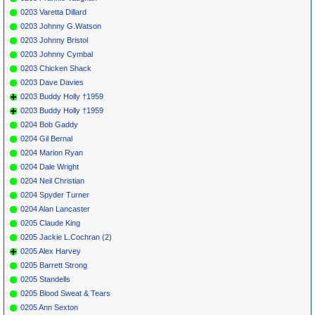
0203 Varetta Dillard
0203 Johnny G.Watson
0203 Johnny Bristol
0203 Johnny Cymbal
0203 Chicken Shack
0203 Dave Davies
0203 Buddy Holly †1959
0203 Buddy Holly †1959
0204 Bob Gaddy
0204 Gil Bernal
0204 Marion Ryan
0204 Dale Wright
0204 Neil Christian
0204 Spyder Turner
0204 Alan Lancaster
0205 Claude King
0205 Jackie L.Cochran (2)
0205 Alex Harvey
0205 Barrett Strong
0205 Standells
0205 Blood Sweat & Tears
0205 Ann Sexton