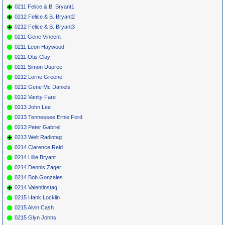
0211 Felice & B. Bryant1
0212 Felice & B. Bryant2
0212 Felice & B. Bryant3
0211 Gene Vincent
0211 Leon Haywood
0211 Otis Clay
0211 Simon Dupree
0212 Lorne Greene
0212 Gene Mc Daniels
0212 Vanity Fare
0213 John Lee
0213 Tennessee Ernie Ford
0213 Peter Gabriel
0213 Welt Radiotag
0214 Clarence Reid
0214 Lillie Bryant
0214 Dennis Zager
0214 Bob Gonzales
0214 Valentinstag
0215 Hank Locklin
0215 Alvin Cash
0215 Glyn Johns