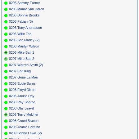
0206 Sammy Turner
0206 Mamie Van Doren
0206 Donnie Brooks
0206 Fabian (3)
0206 Tony Andreason
0206 Willie Tee
0206 Bob Marley (2)
0206 Marilyn Wilson
0206 Mike Batt 1
0207 Mike Batt 2
0207 Warren Smith (2)
0207 Earl King
0207 Gene La Marr
0208 Eddie Burns
0208 Floyd Dixon
0208 Jackie Day
0208 Ray Sharpe
0208 Otis Leavill
0208 Terry Melcher
0208 Creed Bratton
0208 Jeanie Fortune
0209 Bobby Lewis (2)