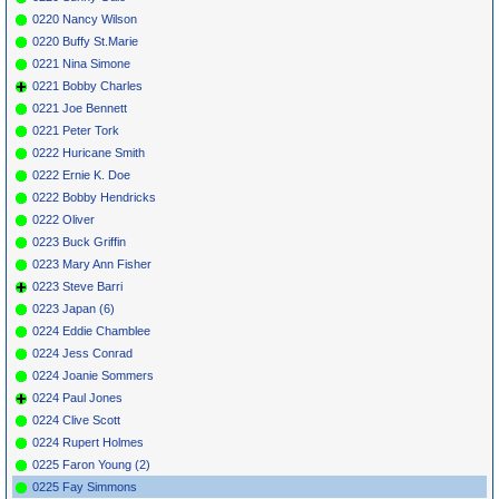
0220 Nancy Wilson
0220 Buffy St.Marie
0221 Nina Simone
0221 Bobby Charles
0221 Joe Bennett
0221 Peter Tork
0222 Huricane Smith
0222 Ernie K. Doe
0222 Bobby Hendricks
0222 Oliver
0223 Buck Griffin
0223 Mary Ann Fisher
0223 Steve Barri
0223 Japan (6)
0224 Eddie Chamblee
0224 Jess Conrad
0224 Joanie Sommers
0224 Paul Jones
0224 Clive Scott
0224 Rupert Holmes
0225 Faron Young (2)
0225 Fay Simmons