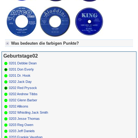
Was bedeuten die farbigen Punkte?
Für Axel's Tageskalender:
Geburtstage02
Grün = Kurzgeschichte
Grün! = fachlich bestimmt spannend, nicht verpassen!
0201 Debbie Dean
Grün+ = Stundenbeitrag
0201 Don Everly
Gelb = Kurzgeschichten oder Stundensendungen in Arbeit
0201 Dr. Hook
Blau = Beschreibungstext (beschreibender Text)
0202 Jack Day
0202 Red Prysock
0202 Andrew Tibbs
0202 Glenn Barber
0202 Allisons
0202 Whistling Jack Smith
0203 Jesse Thomas
0203 Reg Owen
0203 Jeff Daniels
0203 Frankie Vaughan