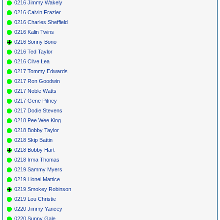
0216 Jimmy Wakely
0216 Calvin Frazier
0216 Charles Sheffield
0216 Kalin Twins
0216 Sonny Bono
0216 Ted Taylor
0216 Clive Lea
0217 Tommy Edwards
0217 Ron Goodwin
0217 Noble Watts
0217 Gene Pitney
0217 Dodie Stevens
0218 Pee Wee King
0218 Bobby Taylor
0218 Skip Battin
0218 Bobby Hart
0218 Irma Thomas
0219 Sammy Myers
0219 Lionel Mattice
0219 Smokey Robinson
0219 Lou Christie
0220 Jimmy Yancey
0220 Sunny Gale