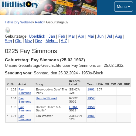
Menü
HitHistory Website
Radio
Geburtstage02
Geburtstage:
Überblick
|
Jan
|
Feb
|
Mar
|
Apr
|
Mai
|
Jun
|
Jul
|
Aug
|
Sep
|
Okt
|
Nov
|
Dez
|
Mehr...
|
A-Z
|
0225 Fay Simmons
Geburtstag: Fay Simmons (25.02.1932)
Unsere Geburtstags-Geschichte über Fay Simmons am 25.02.1932.
Sendung vom:
Sonntag, den 25.02.2024 - 1950s-Block
Record-
Y
Nr
Artist
Song
Label
Year
USA
RB
CW
GB
BRD
*
102
Fay
Everybody's Doin' The
SENCA
1961
107
Simmons
Pony
125
104
Fay
Hangin' Round
PORT
1957
Simmons
5002
105
Fay
Rockin' Rollin' & A
GONE
1958
Simmons
Strollin'
5029
*
107
Fay
Ella Weaver
JORDAN
1961
Simmons
120