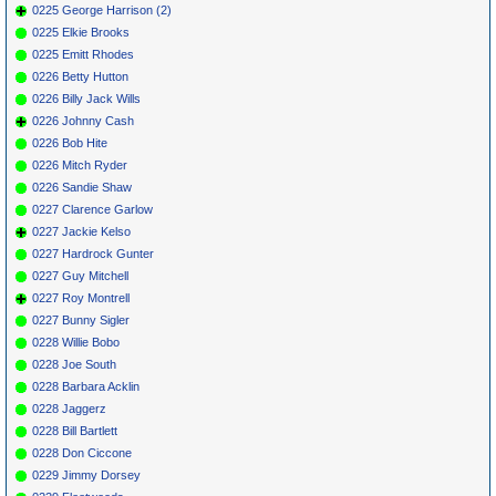
0225 George Harrison (2)
0225 Elkie Brooks
0225 Emitt Rhodes
0226 Betty Hutton
0226 Billy Jack Wills
0226 Johnny Cash
0226 Bob Hite
0226 Mitch Ryder
0226 Sandie Shaw
0227 Clarence Garlow
0227 Jackie Kelso
0227 Hardrock Gunter
0227 Guy Mitchell
0227 Roy Montrell
0227 Bunny Sigler
0228 Willie Bobo
0228 Joe South
0228 Barbara Acklin
0228 Jaggerz
0228 Bill Bartlett
0228 Don Ciccone
0229 Jimmy Dorsey