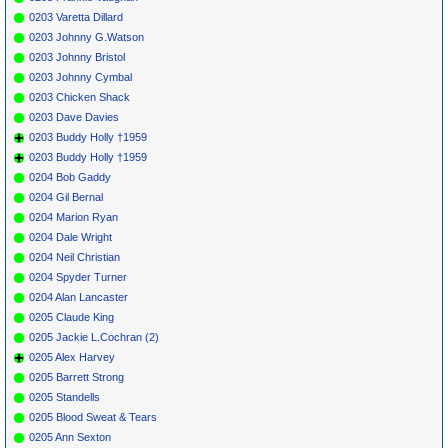
0203 Varetta Dillard
0203 Johnny G.Watson
0203 Johnny Bristol
0203 Johnny Cymbal
0203 Chicken Shack
0203 Dave Davies
0203 Buddy Holly †1959
0203 Buddy Holly †1959
0204 Bob Gaddy
0204 Gil Bernal
0204 Marion Ryan
0204 Dale Wright
0204 Neil Christian
0204 Spyder Turner
0204 Alan Lancaster
0205 Claude King
0205 Jackie L.Cochran (2)
0205 Alex Harvey
0205 Barrett Strong
0205 Standells
0205 Blood Sweat & Tears
0205 Ann Sexton