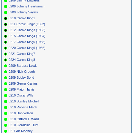
0209 Jimmy Edwards
0209 Johnny Heartsman
0209 Johnny Sayles
0210 Carole King1
0211 Carole King2 (1962)
0212 Carole King3 (1963)
0215 Carole King4 (1964)
0217 Carole King5 (1965)
0220 Carole King6 (1966)
0221 Carole King7
0224 Carole King8
0209 Barbara Lewis
0209 Nick Crouch
0209 Bobby Bond
0209 Georg Kranius
0209 Major Harris
0210 Oscar Wills
0210 Stanley Mitchell
0210 Roberta Flack
0210 Don Wilson
0210 Clifford T. Ward
0210 Geraldine Hunt
0211 Art Mooney