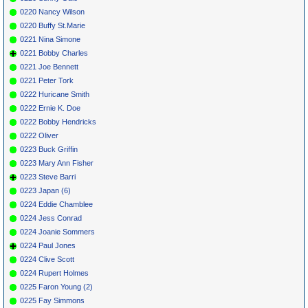
0220 Nancy Wilson
0220 Buffy St.Marie
0221 Nina Simone
0221 Bobby Charles
0221 Joe Bennett
0221 Peter Tork
0222 Huricane Smith
0222 Ernie K. Doe
0222 Bobby Hendricks
0222 Oliver
0223 Buck Griffin
0223 Mary Ann Fisher
0223 Steve Barri
0223 Japan (6)
0224 Eddie Chamblee
0224 Jess Conrad
0224 Joanie Sommers
0224 Paul Jones
0224 Clive Scott
0224 Rupert Holmes
0225 Faron Young (2)
0225 Fay Simmons