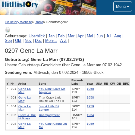
Menü
HitHistory Website
Radio
Geburtstage02
Geburtstage:
Überblick
|
Jan
|
Feb
|
Mar
|
Apr
|
Mai
|
Jun
|
Jul
|
Aug
|
Sep
|
Okt
|
Nov
|
Dez
|
Mehr...
|
A-Z
|
0207 Gene La Marr
Geburtstag: Gene La Marr (07.02.1942)
Unsere Geburtstags-Geschichte über Gene La Marr am 07.02.1942.
Sendung vom:
Mittwoch, den 07.02.2024 - 1950s-Block
Record-
Y
Nr
Artist
Song
Label
Year
USA
RB
CW
GB
BRD
*
001
Gene La
You Don't Love Me
SPRY
1958
Marr
Anymore
113
*
003
Gene La
That Crazy Little
SPRY
1958
Marr
House On The Hill
113
*
004
Gene La
Just A Little Bit
SPRY
1959
Marr
Longer
114
*
006
Steve & The
Unemployment
DANDY
1964
Holidays
101
*
008
Gene La
You Can't Count On
SPRY
1959
Marr
Me
114