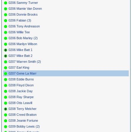
0206 Sammy Turner
0206 Mamie Van Doren
0206 Donnie Brooks
0206 Fabian (3)
0206 Tony Andreason
0206 Willie Tee
0206 Bob Marley (2)
0206 Marilyn Wilson
0206 Mike Batt 1
0207 Mike Batt 2
0207 Warren Smith (2)
0207 Earl King
0207 Gene La Marr
0208 Eddie Burns
0208 Floyd Dixon
0208 Jackie Day
0208 Ray Sharpe
0208 Otis Leavill
0208 Terry Melcher
0208 Creed Bratton
0208 Jeanie Fortune
0209 Bobby Lewis (2)