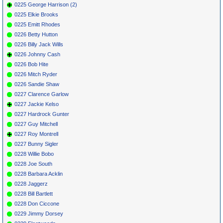
0225 George Harrison (2)
0225 Elkie Brooks
0225 Emitt Rhodes
0226 Betty Hutton
0226 Billy Jack Wills
0226 Johnny Cash
0226 Bob Hite
0226 Mitch Ryder
0226 Sandie Shaw
0227 Clarence Garlow
0227 Jackie Kelso
0227 Hardrock Gunter
0227 Guy Mitchell
0227 Roy Montrell
0227 Bunny Sigler
0228 Willie Bobo
0228 Joe South
0228 Barbara Acklin
0228 Jaggerz
0228 Bill Bartlett
0228 Don Ciccone
0229 Jimmy Dorsey