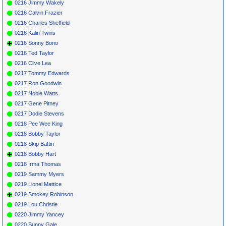
0216 Jimmy Wakely
0216 Calvin Frazier
0216 Charles Sheffield
0216 Kalin Twins
0216 Sonny Bono
0216 Ted Taylor
0216 Clive Lea
0217 Tommy Edwards
0217 Ron Goodwin
0217 Noble Watts
0217 Gene Pitney
0217 Dodie Stevens
0218 Pee Wee King
0218 Bobby Taylor
0218 Skip Battin
0218 Bobby Hart
0218 Irma Thomas
0219 Sammy Myers
0219 Lionel Mattice
0219 Smokey Robinson
0219 Lou Christie
0220 Jimmy Yancey
0220 Sunny Gale