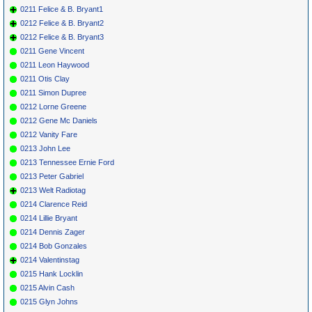
0211 Felice & B. Bryant1
0212 Felice & B. Bryant2
0212 Felice & B. Bryant3
0211 Gene Vincent
0211 Leon Haywood
0211 Otis Clay
0211 Simon Dupree
0212 Lorne Greene
0212 Gene Mc Daniels
0212 Vanity Fare
0213 John Lee
0213 Tennessee Ernie Ford
0213 Peter Gabriel
0213 Welt Radiotag
0214 Clarence Reid
0214 Lillie Bryant
0214 Dennis Zager
0214 Bob Gonzales
0214 Valentinstag
0215 Hank Locklin
0215 Alvin Cash
0215 Glyn Johns