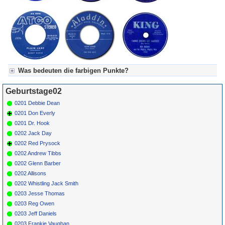
Was bedeuten die farbigen Punkte?
Für Axel's Tageskalender:
Geburtstage02
Grün = Kurzgeschichte
Grün! = fachlich bestimmt spannend, nicht verpassen!
0201 Debbie Dean
Grün+ = Stundenbeitrag
0201 Don Everly
Gelb = Kurzgeschichten oder Stundensendungen in Arbeit
0201 Dr. Hook
Blau = Beschreibungstext (beschreibender Text)
0202 Jack Day
0202 Red Prysock
0202 Andrew Tibbs
0202 Glenn Barber
0202 Allisons
0202 Whistling Jack Smith
0203 Jesse Thomas
0203 Reg Owen
0203 Jeff Daniels
0203 Frankie Vaughan