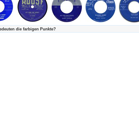
deuten die farbigen Punkte?
's Tageskalender:
urzgeschichte
fachlich bestimmt spannend, nicht verpassen!
Stundenbeitrag
urzgeschichten oder Stundensendungen in Arbeit
eschreibungstext (beschreibender Text)