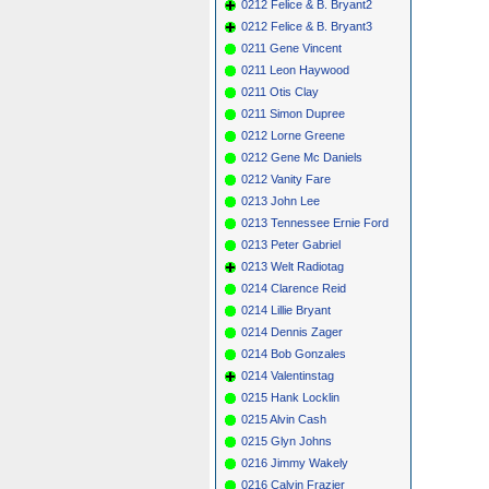
0212 Felice & B. Bryant2
0212 Felice & B. Bryant3
0211 Gene Vincent
0211 Leon Haywood
0211 Otis Clay
0211 Simon Dupree
0212 Lorne Greene
0212 Gene Mc Daniels
0212 Vanity Fare
0213 John Lee
0213 Tennessee Ernie Ford
0213 Peter Gabriel
0213 Welt Radiotag
0214 Clarence Reid
0214 Lillie Bryant
0214 Dennis Zager
0214 Bob Gonzales
0214 Valentinstag
0215 Hank Locklin
0215 Alvin Cash
0215 Glyn Johns
0216 Jimmy Wakely
0216 Calvin Frazier