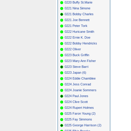
0220 Buffy St.Marie
0221 Nina Simone
0221 Bobby Charles
0221 Joe Bennett
0221 Peter Tork
0222 Huricane Smith
0222 Ernie K. Doe
0222 Bobby Hendricks
0222 Oliver
0223 Buck Griffin
0223 Mary Ann Fisher
0223 Steve Barri
0223 Japan (6)
0224 Eddie Chamblee
0224 Jess Conrad
0224 Joanie Sommers
0224 Paul Jones
0224 Clive Scott
0224 Rupert Holmes
0225 Faron Young (2)
0225 Fay Simmons
0225 George Harrison (2)
0225 Elkie Brooks