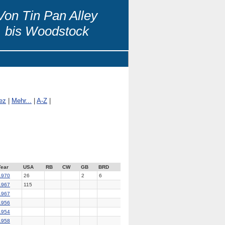
Von Tin Pan Alley
bis Woodstock
ez
|
Mehr...
|
A-Z
|
Year
USA
RB
CW
GB
BRD
1970
26
2
6
1967
115
1967
1956
1954
1958