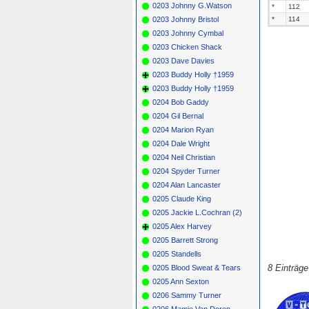
0203 Johnny G.Watson
*
112
0203 Johnny Bristol
*
114
0203 Johnny Cymbal
0203 Chicken Shack
0203 Dave Davies
0203 Buddy Holly †1959
0203 Buddy Holly †1959
0204 Bob Gaddy
0204 Gil Bernal
0204 Marion Ryan
0204 Dale Wright
0204 Neil Christian
0204 Spyder Turner
0204 Alan Lancaster
0205 Claude King
0205 Jackie L.Cochran (2)
0205 Alex Harvey
0205 Barrett Strong
0205 Standells
8 Einträg
0205 Blood Sweat & Tears
0205 Ann Sexton
0206 Sammy Turner
0206 Mamie Van Doren