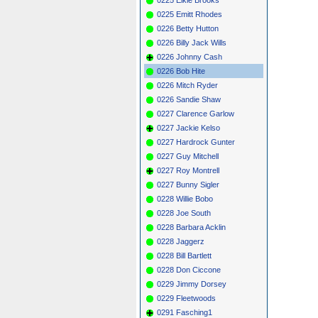
0225 Emitt Rhodes
0226 Betty Hutton
0226 Billy Jack Wills
0226 Johnny Cash
0226 Bob Hite
0226 Mitch Ryder
0226 Sandie Shaw
0227 Clarence Garlow
0227 Jackie Kelso
0227 Hardrock Gunter
0227 Guy Mitchell
0227 Roy Montrell
0227 Bunny Sigler
0228 Willie Bobo
0228 Joe South
0228 Barbara Acklin
0228 Jaggerz
0228 Bill Bartlett
0228 Don Ciccone
0229 Jimmy Dorsey
0229 Fleetwoods
0291 Fasching1