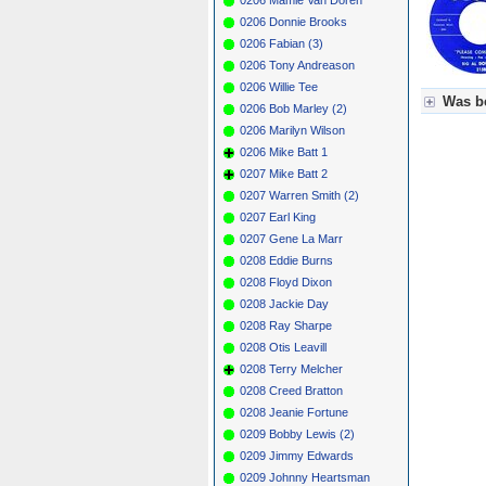
0206 Donnie Brooks
0206 Fabian (3)
0206 Tony Andreason
0206 Willie Tee
Was be
0206 Bob Marley (2)
0206 Marilyn Wilson
Für Axel
0206 Mike Batt 1
Grün = K
Grün! = 
0207 Mike Batt 2
Grün+ = 
0207 Warren Smith (2)
Gelb = K
0207 Earl King
Blau = B
0207 Gene La Marr
0208 Eddie Burns
0208 Floyd Dixon
0208 Jackie Day
0208 Ray Sharpe
0208 Otis Leavill
0208 Terry Melcher
0208 Creed Bratton
0208 Jeanie Fortune
0209 Bobby Lewis (2)
0209 Jimmy Edwards
0209 Johnny Heartsman