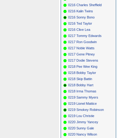
0216 Charles Sheffield
0216 Kalin Twins
0216 Sonny Bono
0216 Ted Taylor
0216 Clive Lea
0217 Tommy Edwards
0217 Ron Goodwin
0217 Noble Watts
0217 Gene Pitney
0217 Dodie Stevens
0218 Pee Wee King
0218 Bobby Taylor
0218 Skip Battin
0218 Bobby Hart
0218 Irma Thomas
0219 Sammy Myers
0219 Lionel Mattice
0219 Smokey Robinson
0219 Lou Christie
0220 Jimmy Yancey
0220 Sunny Gale
0220 Nancy Wilson