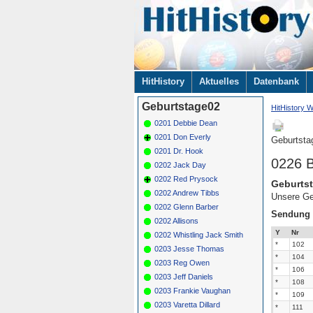
Navigation
HitHistory
Aktuelles
Datenbank
überspringen
Geburtstage02
HitHistory W
0201 Debbie Dean
0201 Don Everly
Geburtsta
0201 Dr. Hook
0226 B
0202 Jack Day
0202 Red Prysock
Geburtst
0202 Andrew Tibbs
Unsere Ge
0202 Glenn Barber
Sendung
0202 Allisons
Y
Nr
0202 Whistling Jack Smith
*
102
0203 Jesse Thomas
*
104
0203 Reg Owen
*
106
0203 Jeff Daniels
*
108
0203 Frankie Vaughan
*
109
0203 Varetta Dillard
*
111