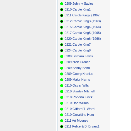
0209 Johnny Sayles
0210 Carole King1
0211 Carole King2 (1962)
0212 Carole King3 (1963)
0215 Carole King4 (1964)
0217 Carole King5 (1965)
0220 Carole King6 (1966)
0221 Carole King7
0224 Carole King8
0209 Barbara Lewis
0209 Nick Crouch
0209 Bobby Bond
0209 Georg Kranius
0209 Major Harris
0210 Oscar Wills
0210 Stanley Mitchell
0210 Roberta Flack
0210 Don Wilson
0210 Clifford T. Ward
0210 Geraldine Hunt
0211 Art Mooney
0211 Felice & B. Bryant1