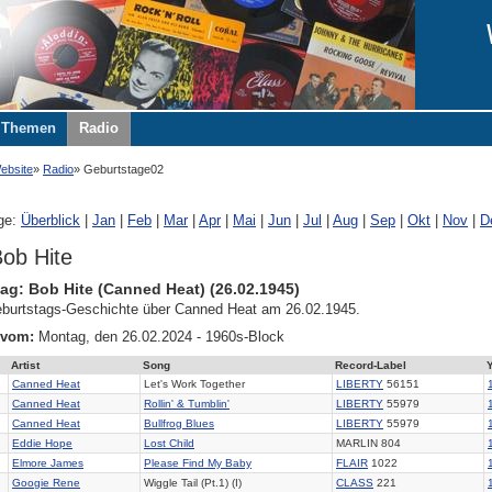
Themen
Radio
ebsite
Radio
Geburtstage02
ge:
Überblick
|
Jan
|
Feb
|
Mar
|
Apr
|
Mai
|
Jun
|
Jul
|
Aug
|
Sep
|
Okt
|
Nov
|
D
ob Hite
ag: Bob Hite (Canned Heat) (26.02.1945)
burtstags-Geschichte über Canned Heat am 26.02.1945.
 vom:
Montag, den 26.02.2024 - 1960s-Block
Artist
Song
Record-Label
Canned Heat
Let's Work Together
LIBERTY
56151
Canned Heat
Rollin' & Tumblin'
LIBERTY
55979
Canned Heat
Bullfrog Blues
LIBERTY
55979
Eddie Hope
Lost Child
MARLIN 804
Elmore James
Please Find My Baby
FLAIR
1022
Googie Rene
Wiggle Tail (Pt.1) (I)
CLASS
221