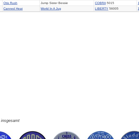
Otis Rush
Jump Sister Bessie
COBRA
5015
Canned Heat
World In A Jug
LIBERTY
56005
e insgesamt