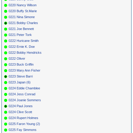
0220 Nancy Wilson
0220 Buffy St.Marie
0221 Nina Simone
0221 Bobby Charles
0221 Joe Bennett
0221 Peter Tork
0222 Huricane Smith
0222 Ernie K. Doe
0222 Bobby Hendricks
0222 Oliver
0223 Buck Griffin
0223 Mary Ann Fisher
0223 Steve Barri
0223 Japan (6)
0224 Eddie Chamblee
0224 Jess Conrad
0224 Joanie Sommers
0224 Paul Jones
0224 Clive Scott
0224 Rupert Holmes
0225 Faron Young (2)
0225 Fay Simmons