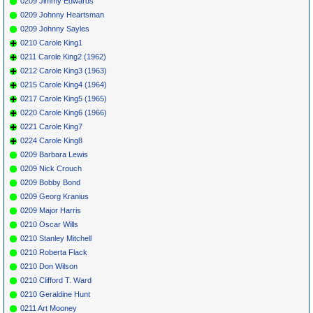
0209 Jimmy Edwards
0209 Johnny Heartsman
0209 Johnny Sayles
0210 Carole King1
0211 Carole King2 (1962)
0212 Carole King3 (1963)
0215 Carole King4 (1964)
0217 Carole King5 (1965)
0220 Carole King6 (1966)
0221 Carole King7
0224 Carole King8
0209 Barbara Lewis
0209 Nick Crouch
0209 Bobby Bond
0209 Georg Kranius
0209 Major Harris
0210 Oscar Wills
0210 Stanley Mitchell
0210 Roberta Flack
0210 Don Wilson
0210 Clifford T. Ward
0210 Geraldine Hunt
0211 Art Mooney