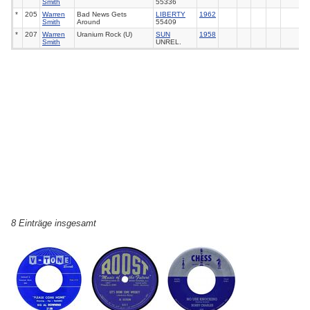
Smith
55336
*
205
Warren
Bad News Gets
LIBERTY
1962
Smith
Around
55409
*
207
Warren
Uranium Rock (U)
SUN
1958
Smith
UNREL.
8 Einträge insgesamt