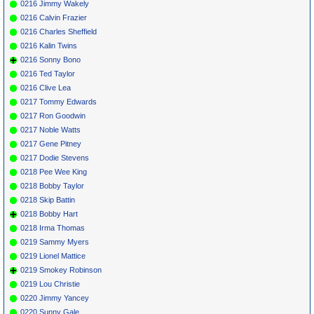
0216 Jimmy Wakely
0216 Calvin Frazier
0216 Charles Sheffield
0216 Kalin Twins
0216 Sonny Bono
0216 Ted Taylor
0216 Clive Lea
0217 Tommy Edwards
0217 Ron Goodwin
0217 Noble Watts
0217 Gene Pitney
0217 Dodie Stevens
0218 Pee Wee King
0218 Bobby Taylor
0218 Skip Battin
0218 Bobby Hart
0218 Irma Thomas
0219 Sammy Myers
0219 Lionel Mattice
0219 Smokey Robinson
0219 Lou Christie
0220 Jimmy Yancey
0220 Sunny Gale