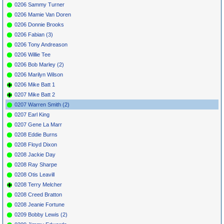
0206 Sammy Turner
0206 Mamie Van Doren
0206 Donnie Brooks
0206 Fabian (3)
0206 Tony Andreason
0206 Willie Tee
0206 Bob Marley (2)
0206 Marilyn Wilson
0206 Mike Batt 1
0207 Mike Batt 2
0207 Warren Smith (2)
0207 Earl King
0207 Gene La Marr
0208 Eddie Burns
0208 Floyd Dixon
0208 Jackie Day
0208 Ray Sharpe
0208 Otis Leavill
0208 Terry Melcher
0208 Creed Bratton
0208 Jeanie Fortune
0209 Bobby Lewis (2)