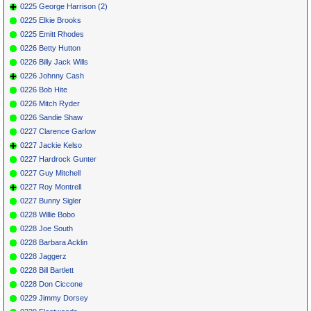
0225 George Harrison (2)
0225 Elkie Brooks
0225 Emitt Rhodes
0226 Betty Hutton
0226 Billy Jack Wills
0226 Johnny Cash
0226 Bob Hite
0226 Mitch Ryder
0226 Sandie Shaw
0227 Clarence Garlow
0227 Jackie Kelso
0227 Hardrock Gunter
0227 Guy Mitchell
0227 Roy Montrell
0227 Bunny Sigler
0228 Willie Bobo
0228 Joe South
0228 Barbara Acklin
0228 Jaggerz
0228 Bill Bartlett
0228 Don Ciccone
0229 Jimmy Dorsey