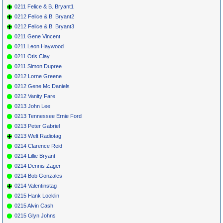
0211 Felice & B. Bryant1
0212 Felice & B. Bryant2
0212 Felice & B. Bryant3
0211 Gene Vincent
0211 Leon Haywood
0211 Otis Clay
0211 Simon Dupree
0212 Lorne Greene
0212 Gene Mc Daniels
0212 Vanity Fare
0213 John Lee
0213 Tennessee Ernie Ford
0213 Peter Gabriel
0213 Welt Radiotag
0214 Clarence Reid
0214 Lillie Bryant
0214 Dennis Zager
0214 Bob Gonzales
0214 Valentinstag
0215 Hank Locklin
0215 Alvin Cash
0215 Glyn Johns