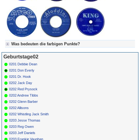
Was bedeuten die farbigen Punkte?
Für Axel's Tageskalender:
Geburtstage02
Grün = Kurzgeschichte
Grün! = fachlich bestimmt spannend, nicht verpassen!
0201 Debbie Dean
Grün+ = Stundenbeitrag
0201 Don Everly
Gelb = Kurzgeschichten oder Stundensendungen in Arbeit
0201 Dr. Hook
Blau = Beschreibungstext (beschreibender Text)
0202 Jack Day
0202 Red Prysock
0202 Andrew Tibbs
0202 Glenn Barber
0202 Allisons
0202 Whistling Jack Smith
0203 Jesse Thomas
0203 Reg Owen
0203 Jeff Daniels
0203 Frankie Vaughan