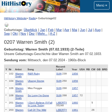
Menü
HitHistory Website
Radio
Geburtstage02
Geburtstage:
Überblick
|
Jan
|
Feb
|
Mar
|
Apr
|
Mai
|
Jun
|
Jul
|
Aug
|
Sep
|
Okt
|
Nov
|
Dez
|
Mehr...
|
A-Z
|
0207 Warren Smith (2)
Geburtstag: Warren Smith (07.02.1933) (2-Teile)
Unsere Geburtstags-Geschichte über Warren Smith am 07.02.1933.
Sendung vom:
Mittwoch, den 07.02.2024 - 1960s-Block
Record-
Y
Nr
Artist
Song
Label
Year
USA
RB
CW
GB
BRD
*
102
Warren
R&R Ruby
SUN
239
1956
Smith
*
104
Warren
Ubangi Stomp
SUN
250
1956
Smith
*
106
Warren
Miss Froggie
SUN
268
1957
Smith
*
108
Warren
So Long I'm Gone
SUN
268
1957
72
Smith
*
201
Warren
I Don't Believe I'll Fall
LIBERTY
1960
5
Smith
In Love Today
55248
*
203
Warren
Call Of The Wild
LIBERTY
1961
26