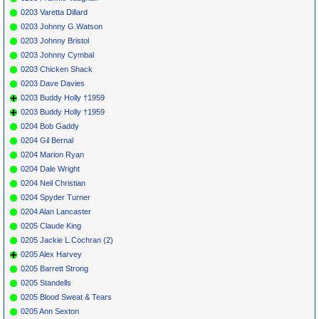
0203 Varetta Dillard
0203 Johnny G.Watson
0203 Johnny Bristol
0203 Johnny Cymbal
0203 Chicken Shack
0203 Dave Davies
0203 Buddy Holly †1959
0203 Buddy Holly †1959
0204 Bob Gaddy
0204 Gil Bernal
0204 Marion Ryan
0204 Dale Wright
0204 Neil Christian
0204 Spyder Turner
0204 Alan Lancaster
0205 Claude King
0205 Jackie L.Cochran (2)
0205 Alex Harvey
0205 Barrett Strong
0205 Standells
0205 Blood Sweat & Tears
0205 Ann Sexton