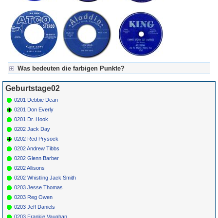
Was bedeuten die farbigen Punkte?
Für Axel's Tageskalender:
Geburtstage02
Grün = Kurzgeschichte
Grün! = fachlich bestimmt spannend, nicht verpassen!
0201 Debbie Dean
Grün+ = Stundenbeitrag
0201 Don Everly
Gelb = Kurzgeschichten oder Stundensendungen in Arbeit
0201 Dr. Hook
Blau = Beschreibungstext (beschreibender Text)
0202 Jack Day
0202 Red Prysock
0202 Andrew Tibbs
0202 Glenn Barber
0202 Allisons
0202 Whistling Jack Smith
0203 Jesse Thomas
0203 Reg Owen
0203 Jeff Daniels
0203 Frankie Vaughan