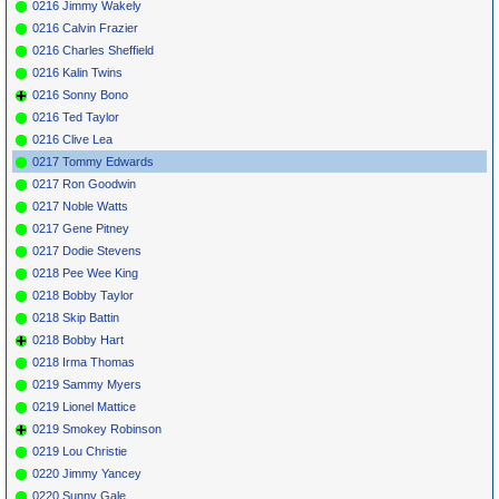
0216 Jimmy Wakely
0216 Calvin Frazier
0216 Charles Sheffield
0216 Kalin Twins
0216 Sonny Bono
0216 Ted Taylor
0216 Clive Lea
0217 Tommy Edwards
0217 Ron Goodwin
0217 Noble Watts
0217 Gene Pitney
0217 Dodie Stevens
0218 Pee Wee King
0218 Bobby Taylor
0218 Skip Battin
0218 Bobby Hart
0218 Irma Thomas
0219 Sammy Myers
0219 Lionel Mattice
0219 Smokey Robinson
0219 Lou Christie
0220 Jimmy Yancey
0220 Sunny Gale