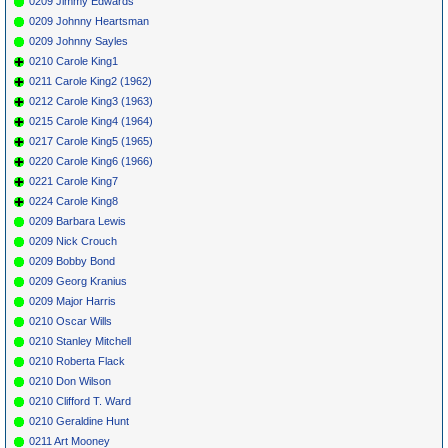
0209 Jimmy Edwards
0209 Johnny Heartsman
0209 Johnny Sayles
0210 Carole King1
0211 Carole King2 (1962)
0212 Carole King3 (1963)
0215 Carole King4 (1964)
0217 Carole King5 (1965)
0220 Carole King6 (1966)
0221 Carole King7
0224 Carole King8
0209 Barbara Lewis
0209 Nick Crouch
0209 Bobby Bond
0209 Georg Kranius
0209 Major Harris
0210 Oscar Wills
0210 Stanley Mitchell
0210 Roberta Flack
0210 Don Wilson
0210 Clifford T. Ward
0210 Geraldine Hunt
0211 Art Mooney