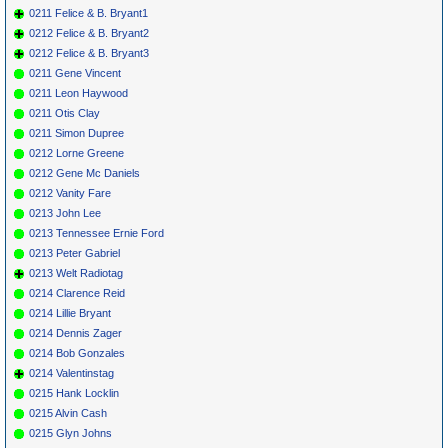
0211 Felice & B. Bryant1
0212 Felice & B. Bryant2
0212 Felice & B. Bryant3
0211 Gene Vincent
0211 Leon Haywood
0211 Otis Clay
0211 Simon Dupree
0212 Lorne Greene
0212 Gene Mc Daniels
0212 Vanity Fare
0213 John Lee
0213 Tennessee Ernie Ford
0213 Peter Gabriel
0213 Welt Radiotag
0214 Clarence Reid
0214 Lillie Bryant
0214 Dennis Zager
0214 Bob Gonzales
0214 Valentinstag
0215 Hank Locklin
0215 Alvin Cash
0215 Glyn Johns