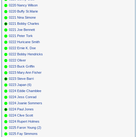
0220 Nancy Wilson
0220 Buffy St.Marie
0221 Nina Simone
0221 Bobby Charles
0221 Joe Bennett
0221 Peter Tork
0222 Huricane Smith
0222 Ernie K. Doe
0222 Bobby Hendricks
0222 Oliver
0223 Buck Griffin
0223 Mary Ann Fisher
0223 Steve Barri
0223 Japan (6)
0224 Eddie Chamblee
0224 Jess Conrad
0224 Joanie Sommers
0224 Paul Jones
0224 Clive Scott
0224 Rupert Holmes
0225 Faron Young (2)
0225 Fay Simmons