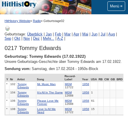
Menü
HitHistory Website
Radio
Geburtstage02
Geburtstage:
Überblick
|
Jan
|
Feb
|
Mar
|
Apr
|
Mai
|
Jun
|
Jul
|
Aug
|
Sep
|
Okt
|
Nov
|
Dez
|
Mehr...
|
A-Z
|
0217 Tommy Edwards
Geburtstag: Tommy Edwards (17.02.1922)
Unsere Geburtstags-Geschichte über Tommy Edwards am 17.02.1922.
Sendung vom:
Samstag, den 17.02.2024 - 1950s-Block
Record-
Y
Nr
Artist
Song
Label
Year
USA
RB
CW
GB
BRD
*
102
Tommy
Mr. Music Man
MGM
1958
Edwards
12722
*
104
Tommy
It's All In The Game
MGM
1958
1
Edwards
12688
*
106
Tommy
Please Love Me
MGM
1958
61
Edwards
Forever
12688
*
108
Tommy
Love Is All We
MGM
1958
15
Edwards
Need
12722