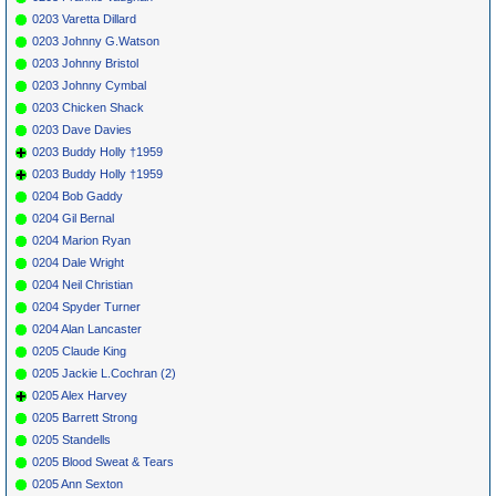
0203 Varetta Dillard
0203 Johnny G.Watson
0203 Johnny Bristol
0203 Johnny Cymbal
0203 Chicken Shack
0203 Dave Davies
0203 Buddy Holly †1959
0203 Buddy Holly †1959
0204 Bob Gaddy
0204 Gil Bernal
0204 Marion Ryan
0204 Dale Wright
0204 Neil Christian
0204 Spyder Turner
0204 Alan Lancaster
0205 Claude King
0205 Jackie L.Cochran (2)
0205 Alex Harvey
0205 Barrett Strong
0205 Standells
0205 Blood Sweat & Tears
0205 Ann Sexton