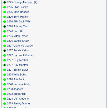
0225 George Harrison (2)
0225 Elkie Brooks
0225 Emitt Rhodes
0226 Betty Hutton
0226 Billy Jack Wills
0226 Johnny Cash
0226 Bob Hite
0226 Mitch Ryder
0226 Sandie Shaw
0227 Clarence Garlow
0227 Jackie Kelso
0227 Hardrock Gunter
0227 Guy Mitchell
0227 Roy Montrell
0227 Bunny Sigler
0228 Willie Bobo
0228 Joe South
0228 Barbara Acklin
0228 Jaggerz
0228 Bill Bartlett
0228 Don Ciccone
0229 Jimmy Dorsey