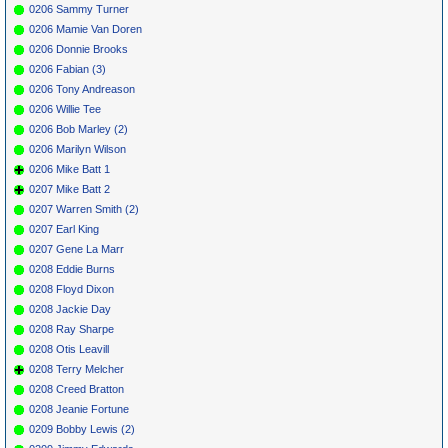
0206 Sammy Turner
0206 Mamie Van Doren
0206 Donnie Brooks
0206 Fabian (3)
0206 Tony Andreason
0206 Willie Tee
0206 Bob Marley (2)
0206 Marilyn Wilson
0206 Mike Batt 1
0207 Mike Batt 2
0207 Warren Smith (2)
0207 Earl King
0207 Gene La Marr
0208 Eddie Burns
0208 Floyd Dixon
0208 Jackie Day
0208 Ray Sharpe
0208 Otis Leavill
0208 Terry Melcher
0208 Creed Bratton
0208 Jeanie Fortune
0209 Bobby Lewis (2)