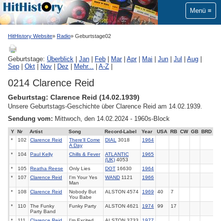
Menü
HitHistory Website
Radio
Geburtstage02
Geburtstage:
Überblick
|
Jan
|
Feb
|
Mar
|
Apr
|
Mai
|
Jun
|
Jul
|
Aug
|
Sep
|
Okt
|
Nov
|
Dez
|
Mehr...
|
A-Z
|
0214 Clarence Reid
Geburtstag: Clarence Reid (14.02.1939)
Unsere Geburtstags-Geschichte über Clarence Reid am 14.02.1939.
Sendung vom:
Mittwoch, den 14.02.2024 - 1960s-Block
Y
Nr
Artist
Song
Record-Label
Year
USA
RB
CW
GB
BRD
*
102
Clarence Reid
There'll Come
DIAL
3018
1964
A Day
*
104
Paul Kelly
Chills & Fever
ATLANTIC
1965
(UK)
4053
*
105
Reatha Reese
Only Lies
DOT
16630
1964
*
107
Clarence Reid
I'm Your Yes
WAND
1121
1966
Man
*
108
Clarence Reid
Nobody But
ALSTON 4574
1969
40
7
You Babe
*
110
The Funky
Funky Party
ALSTON 4621
1974
99
17
Party Band
*
111
Clarence Reid
I'm Excited
ALSTON 3733
1977