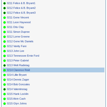
0211 Felice & B. Bryant1
0212 Felice & B. Bryant2
0212 Felice & B. Bryant3
0211 Gene Vincent
0211 Leon Haywood
0211 Otis Clay
0211 Simon Dupree
0212 Lorne Greene
0212 Gene Mc Daniels
0212 Vanity Fare
0213 John Lee
0213 Tennessee Ernie Ford
0213 Peter Gabriel
0213 Welt Radiotag
0214 Clarence Reid
0214 Lillie Bryant
0214 Dennis Zager
0214 Bob Gonzales
0214 Valentinstag
0215 Hank Locklin
0215 Alvin Cash
0215 Glyn Johns