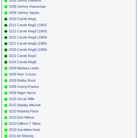
0209 Jimmy Edwards
0209 Johnny Heartsman
0209 Johnny Sayles
0210 Carole King1
0211 Carole King2 (1962)
0212 Carole King3 (1963)
0215 Carole King4 (1964)
0217 Carole King5 (1965)
0220 Carole King6 (1966)
0221 Carole King7
0224 Carole King8
0209 Barbara Lewis
0209 Nick Crouch
0209 Bobby Bond
0209 Georg Kranius
0209 Major Harris
0210 Oscar Wills
0210 Stanley Mitchell
0210 Roberta Flack
0210 Don Wilson
0210 Clifford T. Ward
0210 Geraldine Hunt
0211 Art Mooney