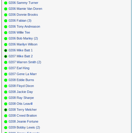
0206 Sammy Turner
0206 Mamie Van Doren
0206 Donnie Brooks
0206 Fabian (3)
0206 Tony Andreason
0206 Willie Tee
0206 Bob Marley (2)
0206 Marilyn Wilson
0206 Mike Batt 1
0207 Mike Batt 2
0207 Warren Smith (2)
0207 Earl King
0207 Gene La Marr
0208 Eddie Burns
0208 Floyd Dixon
0208 Jackie Day
0208 Ray Sharpe
0208 Otis Leavill
0208 Terry Melcher
0208 Creed Bratton
0208 Jeanie Fortune
0209 Bobby Lewis (2)