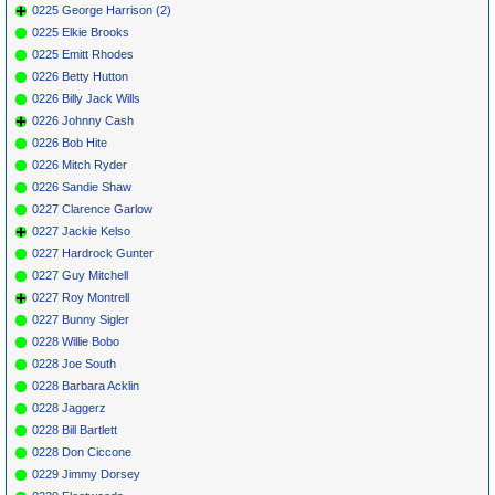
0225 George Harrison (2)
0225 Elkie Brooks
0225 Emitt Rhodes
0226 Betty Hutton
0226 Billy Jack Wills
0226 Johnny Cash
0226 Bob Hite
0226 Mitch Ryder
0226 Sandie Shaw
0227 Clarence Garlow
0227 Jackie Kelso
0227 Hardrock Gunter
0227 Guy Mitchell
0227 Roy Montrell
0227 Bunny Sigler
0228 Willie Bobo
0228 Joe South
0228 Barbara Acklin
0228 Jaggerz
0228 Bill Bartlett
0228 Don Ciccone
0229 Jimmy Dorsey