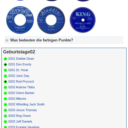
Was bedeuten die farbigen Punkte?
Für Axel's Tageskalender:
Geburtstage02
Grün = Kurzgeschichte
Grün! = fachlich bestimmt spannend, nicht verpassen!
0201 Debbie Dean
Grün+ = Stundenbeitrag
0201 Don Everly
Gelb = Kurzgeschichten oder Stundensendungen in Arbeit
0201 Dr. Hook
Blau = Beschreibungstext (beschreibender Text)
0202 Jack Day
0202 Red Prysock
0202 Andrew Tibbs
0202 Glenn Barber
0202 Allisons
0202 Whistling Jack Smith
0203 Jesse Thomas
0203 Reg Owen
0203 Jeff Daniels
0203 Frankie Vaughan