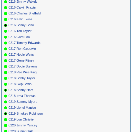
0216 Jimmy Wakely
0216 Calvin Frazier
0216 Charles Sheffield
0216 Kalin Twins
0216 Sonny Bono
0216 Ted Taylor
0216 Clive Lea
0217 Tommy Edwards
0217 Ron Goodwin
0217 Noble Watts
0217 Gene Pitney
0217 Dodie Stevens
0218 Pee Wee King
0218 Bobby Taylor
0218 Skip Battin
0218 Bobby Hart
0218 Irma Thomas
0219 Sammy Myers
0219 Lionel Mattice
0219 Smokey Robinson
0219 Lou Christie
0220 Jimmy Yancey
0220 Sunny Gale