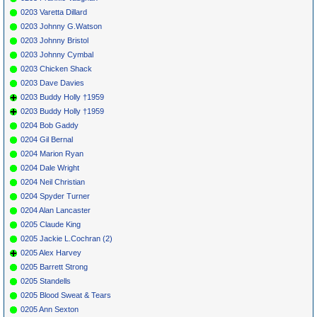
0203 Varetta Dillard
0203 Johnny G.Watson
0203 Johnny Bristol
0203 Johnny Cymbal
0203 Chicken Shack
0203 Dave Davies
0203 Buddy Holly †1959
0203 Buddy Holly †1959
0204 Bob Gaddy
0204 Gil Bernal
0204 Marion Ryan
0204 Dale Wright
0204 Neil Christian
0204 Spyder Turner
0204 Alan Lancaster
0205 Claude King
0205 Jackie L.Cochran (2)
0205 Alex Harvey
0205 Barrett Strong
0205 Standells
0205 Blood Sweat & Tears
0205 Ann Sexton