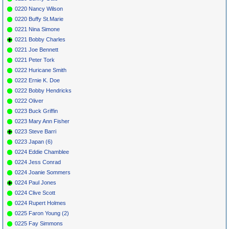
0220 Nancy Wilson
0220 Buffy St.Marie
0221 Nina Simone
0221 Bobby Charles
0221 Joe Bennett
0221 Peter Tork
0222 Huricane Smith
0222 Ernie K. Doe
0222 Bobby Hendricks
0222 Oliver
0223 Buck Griffin
0223 Mary Ann Fisher
0223 Steve Barri
0223 Japan (6)
0224 Eddie Chamblee
0224 Jess Conrad
0224 Joanie Sommers
0224 Paul Jones
0224 Clive Scott
0224 Rupert Holmes
0225 Faron Young (2)
0225 Fay Simmons