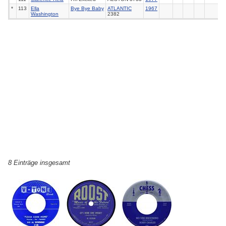
*
113
Ella
Bye Bye Baby
ATLANTIC
1967
Washington
2382
8 Einträge insgesamt