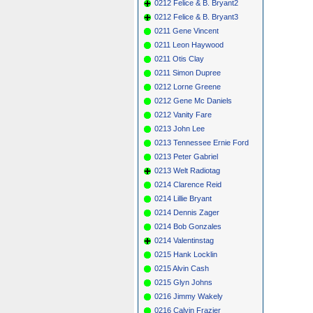
0212 Felice & B. Bryant2
0212 Felice & B. Bryant3
0211 Gene Vincent
0211 Leon Haywood
0211 Otis Clay
0211 Simon Dupree
0212 Lorne Greene
0212 Gene Mc Daniels
0212 Vanity Fare
0213 John Lee
0213 Tennessee Ernie Ford
0213 Peter Gabriel
0213 Welt Radiotag
0214 Clarence Reid
0214 Lillie Bryant
0214 Dennis Zager
0214 Bob Gonzales
0214 Valentinstag
0215 Hank Locklin
0215 Alvin Cash
0215 Glyn Johns
0216 Jimmy Wakely
0216 Calvin Frazier