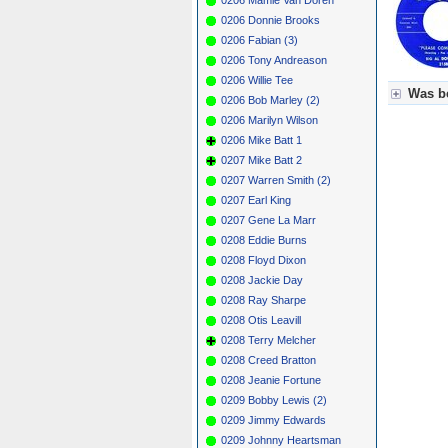
0206 Donnie Brooks
0206 Fabian (3)
0206 Tony Andreason
0206 Willie Tee
Was be
0206 Bob Marley (2)
0206 Marilyn Wilson
Für Axel
0206 Mike Batt 1
Grün = K
Grün! = 
0207 Mike Batt 2
Grün+ = 
0207 Warren Smith (2)
Gelb = K
0207 Earl King
Blau = B
0207 Gene La Marr
0208 Eddie Burns
0208 Floyd Dixon
0208 Jackie Day
0208 Ray Sharpe
0208 Otis Leavill
0208 Terry Melcher
0208 Creed Bratton
0208 Jeanie Fortune
0209 Bobby Lewis (2)
0209 Jimmy Edwards
0209 Johnny Heartsman