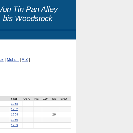
Von Tin Pan Alley
bis Woodstock
ez
|
Mehr...
|
A-Z
|
Year
USA
RB
CW
GB
BRD
1958
1952
1958
26
1959
1959