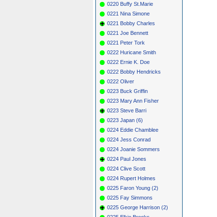
0220 Buffy St.Marie
0221 Nina Simone
0221 Bobby Charles
0221 Joe Bennett
0221 Peter Tork
0222 Huricane Smith
0222 Ernie K. Doe
0222 Bobby Hendricks
0222 Oliver
0223 Buck Griffin
0223 Mary Ann Fisher
0223 Steve Barri
0223 Japan (6)
0224 Eddie Chamblee
0224 Jess Conrad
0224 Joanie Sommers
0224 Paul Jones
0224 Clive Scott
0224 Rupert Holmes
0225 Faron Young (2)
0225 Fay Simmons
0225 George Harrison (2)
0225 Elkie Brooks