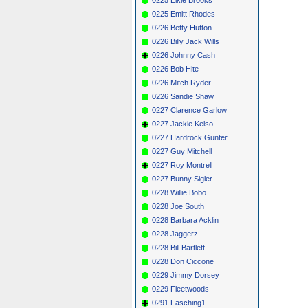
0225 Emitt Rhodes
0226 Betty Hutton
0226 Billy Jack Wills
0226 Johnny Cash
0226 Bob Hite
0226 Mitch Ryder
0226 Sandie Shaw
0227 Clarence Garlow
0227 Jackie Kelso
0227 Hardrock Gunter
0227 Guy Mitchell
0227 Roy Montrell
0227 Bunny Sigler
0228 Willie Bobo
0228 Joe South
0228 Barbara Acklin
0228 Jaggerz
0228 Bill Bartlett
0228 Don Ciccone
0229 Jimmy Dorsey
0229 Fleetwoods
0291 Fasching1