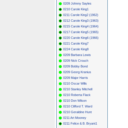
0209 Johnny Sayles
0210 Carole King1
0211 Carole King2 (1962)
0212 Carole King3 (1963)
0215 Carole King4 (1964)
0217 Carole King5 (1965)
0220 Carole King6 (1966)
0221 Carole King7
0224 Carole King8
0209 Barbara Lewis
0209 Nick Crouch
0209 Bobby Bond
0209 Georg Kranius
0209 Major Harris
0210 Oscar Wills
0210 Stanley Mitchell
0210 Roberta Flack
0210 Don Wilson
0210 Clifford T. Ward
0210 Geraldine Hunt
0211 Art Mooney
0211 Felice & B. Bryant1