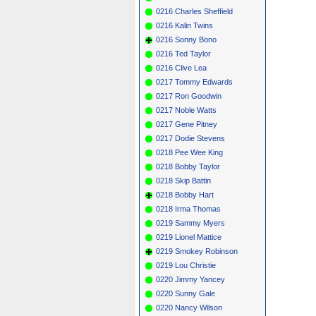
0216 Charles Sheffield
0216 Kalin Twins
0216 Sonny Bono
0216 Ted Taylor
0216 Clive Lea
0217 Tommy Edwards
0217 Ron Goodwin
0217 Noble Watts
0217 Gene Pitney
0217 Dodie Stevens
0218 Pee Wee King
0218 Bobby Taylor
0218 Skip Battin
0218 Bobby Hart
0218 Irma Thomas
0219 Sammy Myers
0219 Lionel Mattice
0219 Smokey Robinson
0219 Lou Christie
0220 Jimmy Yancey
0220 Sunny Gale
0220 Nancy Wilson