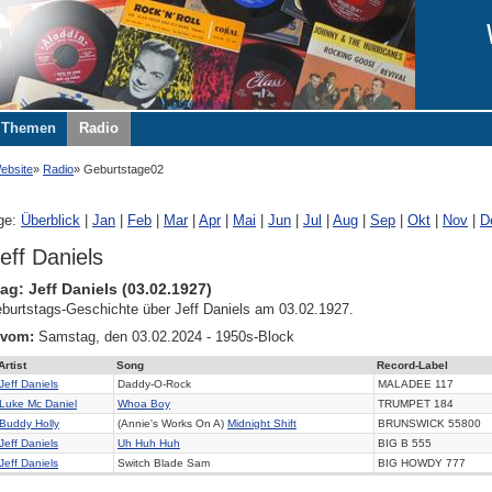
Themen
Radio
ebsite
Radio
Geburtstage02
ge:
Überblick
|
Jan
|
Feb
|
Mar
|
Apr
|
Mai
|
Jun
|
Jul
|
Aug
|
Sep
|
Okt
|
Nov
|
D
eff Daniels
ag: Jeff Daniels (03.02.1927)
burtstags-Geschichte über Jeff Daniels am 03.02.1927.
 vom:
Samstag, den 03.02.2024 - 1950s-Block
Artist
Song
Record-Label
Jeff Daniels
Daddy-O-Rock
MALADEE 117
Luke Mc Daniel
Whoa Boy
TRUMPET 184
Buddy Holly
(Annie's Works On A)
Midnight Shift
BRUNSWICK 55800
Jeff Daniels
Uh Huh Huh
BIG B 555
Jeff Daniels
Switch Blade Sam
BIG HOWDY 777