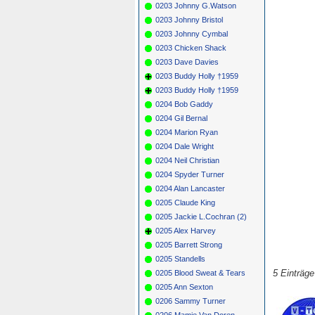
0203 Johnny G.Watson
0203 Johnny Bristol
0203 Johnny Cymbal
0203 Chicken Shack
0203 Dave Davies
0203 Buddy Holly †1959
0203 Buddy Holly †1959
0204 Bob Gaddy
0204 Gil Bernal
0204 Marion Ryan
0204 Dale Wright
0204 Neil Christian
0204 Spyder Turner
0204 Alan Lancaster
0205 Claude King
0205 Jackie L.Cochran (2)
0205 Alex Harvey
0205 Barrett Strong
0205 Standells
5 Einträg
0205 Blood Sweat & Tears
0205 Ann Sexton
0206 Sammy Turner
0206 Mamie Van Doren