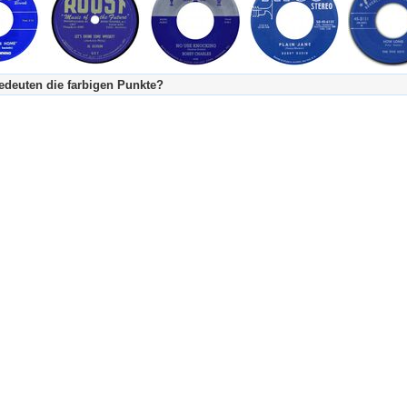
deuten die farbigen Punkte?
's Tageskalender:
urzgeschichte
fachlich bestimmt spannend, nicht verpassen!
Stundenbeitrag
urzgeschichten oder Stundensendungen in Arbeit
eschreibungstext (beschreibender Text)