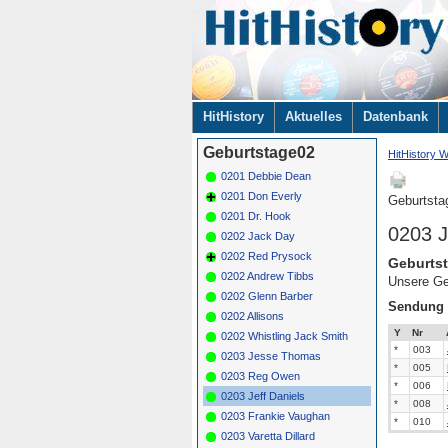
Navigation
HitHistory
Aktuelles
Datenbank
überspringen
Geburtstage02
HitHistory W
0201 Debbie Dean
0201 Don Everly
Geburtsta
0201 Dr. Hook
0203 J
0202 Jack Day
0202 Red Prysock
Geburtst
0202 Andrew Tibbs
Unsere Ge
0202 Glenn Barber
Sendung
0202 Allisons
Y
Nr
0202 Whistling Jack Smith
*
003
0203 Jesse Thomas
*
005
0203 Reg Owen
*
006
0203 Jeff Daniels
*
008
0203 Frankie Vaughan
*
010
0203 Varetta Dillard