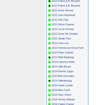
0212 Felice & B. Bryant2
0212 Felice & B. Bryant3
0211 Gene Vincent
0211 Leon Haywood
0211 Otis Clay
0211 Simon Dupree
0212 Lorne Greene
0212 Gene Mc Daniels
0212 Vanity Fare
0213 John Lee
0213 Tennessee Ernie Ford
0213 Peter Gabriel
0213 Welt Radiotag
0214 Clarence Reid
0214 Lillie Bryant
0214 Dennis Zager
0214 Bob Gonzales
0214 Valentinstag
0215 Hank Locklin
0215 Alvin Cash
0215 Glyn Johns
0216 Jimmy Wakely
0216 Calvin Frazier