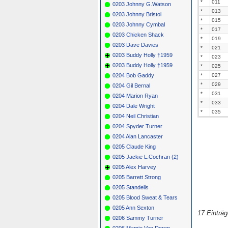
*
011
0203 Johnny G.Watson
*
013
0203 Johnny Bristol
*
015
0203 Johnny Cymbal
*
017
0203 Chicken Shack
*
019
0203 Dave Davies
*
021
0203 Buddy Holly †1959
*
023
0203 Buddy Holly †1959
*
025
0204 Bob Gaddy
*
027
*
029
0204 Gil Bernal
*
031
0204 Marion Ryan
*
033
0204 Dale Wright
*
035
0204 Neil Christian
0204 Spyder Turner
0204 Alan Lancaster
0205 Claude King
0205 Jackie L.Cochran (2)
0205 Alex Harvey
0205 Barrett Strong
0205 Standells
0205 Blood Sweat & Tears
0205 Ann Sexton
17 Einträ
0206 Sammy Turner
0206 Mamie Van Doren