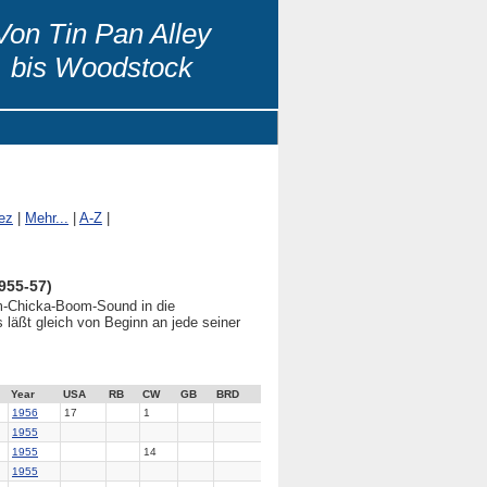
Von Tin Pan Alley
bis Woodstock
ez
|
Mehr...
|
A-Z
|
955-57)
om-Chicka-Boom-Sound in die
 läßt gleich von Beginn an jede seiner
Year
USA
RB
CW
GB
BRD
1956
17
1
1955
1955
14
1955