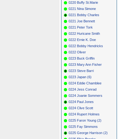
0220 Buffy St.Marie
0221 Nina Simone
0221 Bobby Charles
0221 Joe Bennett
0221 Peter Tork
0222 Huricane Smith
0222 Ernie K. Doe
0222 Bobby Hendricks
0222 Oliver
0223 Buck Griffin
0223 Mary Ann Fisher
0223 Steve Barri
0223 Japan (6)
0224 Eddie Chamblee
0224 Jess Conrad
0224 Joanie Sommers
0224 Paul Jones
0224 Clive Scott
0224 Rupert Holmes
0225 Faron Young (2)
0225 Fay Simmons
0225 George Harrison (2)
0225 Elkie Brooks