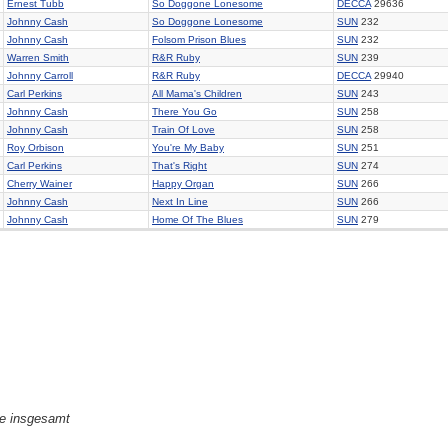
Ernest Tubb
So Doggone Lonesome
DECCA
29636
Johnny Cash
So Doggone Lonesome
SUN
232
Johnny Cash
Folsom Prison Blues
SUN
232
Warren Smith
R&R Ruby
SUN
239
Johnny Carroll
R&R Ruby
DECCA
29940
Carl Perkins
All Mama's Children
SUN
243
Johnny Cash
There You Go
SUN
258
Johnny Cash
Train Of Love
SUN
258
Roy Orbison
You're My Baby
SUN
251
Carl Perkins
That's Right
SUN
274
Cherry Wainer
Happy Organ
SUN
266
Johnny Cash
Next In Line
SUN
266
Johnny Cash
Home Of The Blues
SUN
279
ge insgesamt