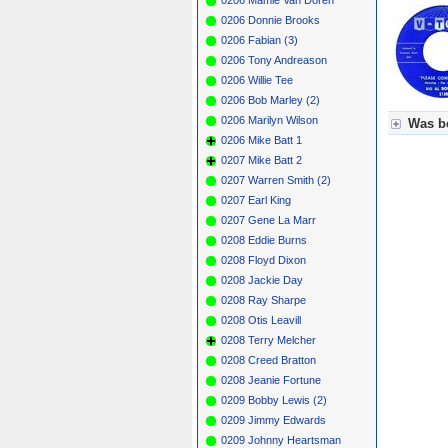
0206 Donnie Brooks
0206 Fabian (3)
0206 Tony Andreason
0206 Willie Tee
0206 Bob Marley (2)
0206 Marilyn Wilson
Was be
0206 Mike Batt 1
Für Axel
0207 Mike Batt 2
Grün = K
0207 Warren Smith (2)
Grün! = 
0207 Earl King
Grün+ = 
Gelb = K
0207 Gene La Marr
Blau = B
0208 Eddie Burns
0208 Floyd Dixon
0208 Jackie Day
0208 Ray Sharpe
0208 Otis Leavill
0208 Terry Melcher
0208 Creed Bratton
0208 Jeanie Fortune
0209 Bobby Lewis (2)
0209 Jimmy Edwards
0209 Johnny Heartsman