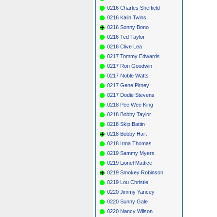
0216 Charles Sheffield
0216 Kalin Twins
0216 Sonny Bono
0216 Ted Taylor
0216 Clive Lea
0217 Tommy Edwards
0217 Ron Goodwin
0217 Noble Watts
0217 Gene Pitney
0217 Dodie Stevens
0218 Pee Wee King
0218 Bobby Taylor
0218 Skip Battin
0218 Bobby Hart
0218 Irma Thomas
0219 Sammy Myers
0219 Lionel Mattice
0219 Smokey Robinson
0219 Lou Christie
0220 Jimmy Yancey
0220 Sunny Gale
0220 Nancy Wilson