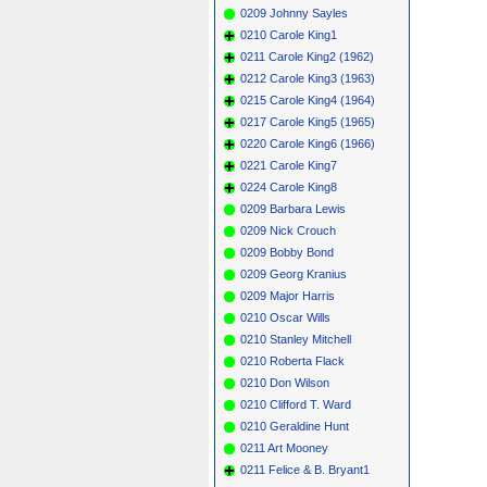
0209 Johnny Sayles
0210 Carole King1
0211 Carole King2 (1962)
0212 Carole King3 (1963)
0215 Carole King4 (1964)
0217 Carole King5 (1965)
0220 Carole King6 (1966)
0221 Carole King7
0224 Carole King8
0209 Barbara Lewis
0209 Nick Crouch
0209 Bobby Bond
0209 Georg Kranius
0209 Major Harris
0210 Oscar Wills
0210 Stanley Mitchell
0210 Roberta Flack
0210 Don Wilson
0210 Clifford T. Ward
0210 Geraldine Hunt
0211 Art Mooney
0211 Felice & B. Bryant1