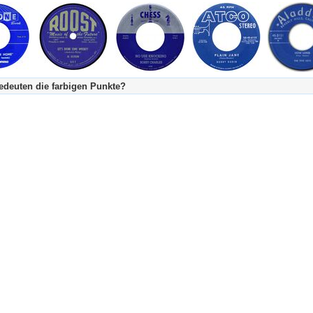
deuten die farbigen Punkte?
's Tageskalender:
urzgeschichte
fachlich bestimmt spannend, nicht verpassen!
Stundenbeitrag
urzgeschichten oder Stundensendungen in Arbeit
eschreibungstext (beschreibender Text)