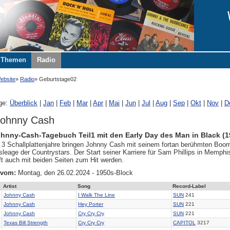
Themen
Radio
ebsite
Radio
Geburtstage02
ge:
Überblick
|
Jan
|
Feb
|
Mar
|
Apr
|
Mai
|
Jun
|
Jul
|
Aug
|
Sep
|
Okt
|
Nov
|
D
Johnny Cash
hnny-Cash-Tagebuch Teil1 mit den Early Day des Man in Black (1
n 3 Schallplattenjahre bringen Johnny Cash mit seinem fortan berühmten Bo
eage der Countrystars. Der Start seiner Karriere für Sam Phillips in Memphis
ft auch mit beiden Seiten zum Hit werden.
 vom:
Montag, den 26.02.2024 - 1950s-Block
Artist
Song
Record-Label
Johnny Cash
I Walk The Line
SUN
241
Johnny Cash
Hey Porter
SUN
221
Johnny Cash
Cry Cry Cry
SUN
221
Texas Bill Strength
Cry Cry Cry
CAPITOL
3217