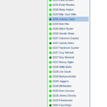
0225 Emitt Rhodes
0226 Betty Hutton
0226 Billy Jack Wills
0226 Johnny Cash
0226 Bob Hite
0226 Mitch Ryder
0226 Sandie Shaw
0227 Clarence Garlow
0227 Jackie Kelso
0227 Hardrock Gunter
0227 Guy Mitchell
0227 Roy Montrell
0227 Bunny Sigler
0228 Willie Bobo
0228 Joe South
0228 Barbara Acklin
0228 Jaggerz
0228 Bill Bartlett
0228 Don Ciccone
0229 Jimmy Dorsey
0229 Fleetwoods
0291 Fasching1