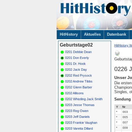
Navigation
HitHistory
Aktuelles
Datenbank
überspringen
Geburtstage02
HitHistory W
0201 Debbie Dean
0201 Don Everly
Geburtsta
0201 Dr. Hook
0226 
0202 Jack Day
0202 Red Prysock
Unser Jo
0202 Andrew Tibbs
Die erste
Championsl
0202 Glenn Barber
Singles, o
0202 Allisons
Sendung
0202 Whistling Jack Smith
0203 Jesse Thomas
Y
Nr
0203 Reg Owen
*
003
0203 Jeff Daniels
*
005
0203 Frankie Vaughan
*
007
*
009
0203 Varetta Dillard