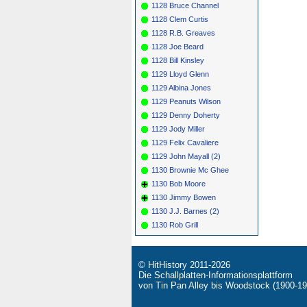
1128 Bruce Channel
1128 Clem Curtis
1128 R.B. Greaves
1128 Joe Beard
1128 Bill Kinsley
1129 Lloyd Glenn
1129 Albina Jones
1129 Peanuts Wilson
1129 Denny Doherty
1129 Jody Miller
1129 Felix Cavaliere
1129 John Mayall (2)
1130 Brownie Mc Ghee
1130 Bob Moore
1130 Jimmy Bowen
1130 J.J. Barnes (2)
1130 Rob Grill
© HitHistory 2011-2026
Die Schallplatten-Informationsplattform
von Tin Pan Alley bis Woodstock (1900-19