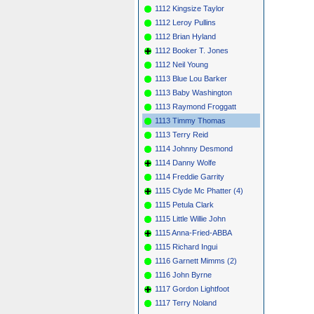
1112 Kingsize Taylor
1112 Leroy Pullins
1112 Brian Hyland
1112 Booker T. Jones
1112 Neil Young
1113 Blue Lou Barker
1113 Baby Washington
1113 Raymond Froggatt
1113 Timmy Thomas
1113 Terry Reid
1114 Johnny Desmond
1114 Danny Wolfe
1114 Freddie Garrity
1115 Clyde Mc Phatter (4)
1115 Petula Clark
1115 Little Willie John
1115 Anna-Fried-ABBA
1115 Richard Ingui
1116 Garnett Mimms (2)
1116 John Byrne
1117 Gordon Lightfoot
1117 Terry Noland