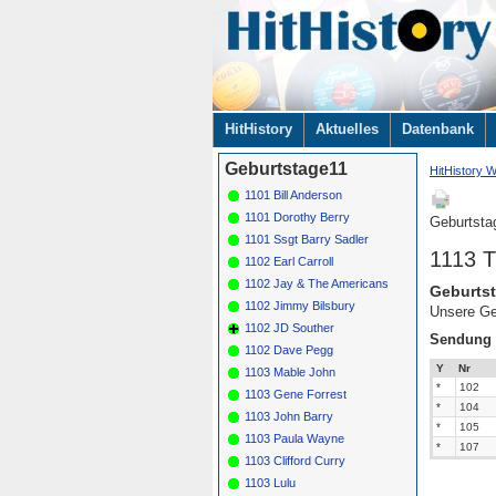
Navigation
HitHistory
Aktuelles
Datenbank
überspringen
Geburtstage11
HitHistory W
1101 Bill Anderson
1101 Dorothy Berry
Geburtsta
1101 Ssgt Barry Sadler
1113 
1102 Earl Carroll
1102 Jay & The Americans
Geburtst
1102 Jimmy Bilsbury
Unsere Ge
1102 JD Souther
Sendung
1102 Dave Pegg
Y
Nr
1103 Mable John
*
102
1103 Gene Forrest
*
104
1103 John Barry
*
105
1103 Paula Wayne
*
107
1103 Clifford Curry
1103 Lulu