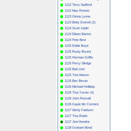
1122 Terry Stafford
1122 Max Romeo
1123 Gloria Lynne
1123 Betty Everett (2)
1124 Scott Joplin
1124 Eileen Barton
1124 Pete Best
1125 Eddie Boyd
1125 Rusty Bryant
1125 Herman Griffin
1125 Percy Sledge
1125 Bob Lind
1125 Tina Mason
1125 Bev Bevan
1126 Michael Holliday
1126 Tina Turner (4)
1126 John Rossall
1126 Gayle Mc Cormick
1127 Werly Fairburn
1127 Tina Robin
1127 Jimi Hendrix
1128 Graham Bond