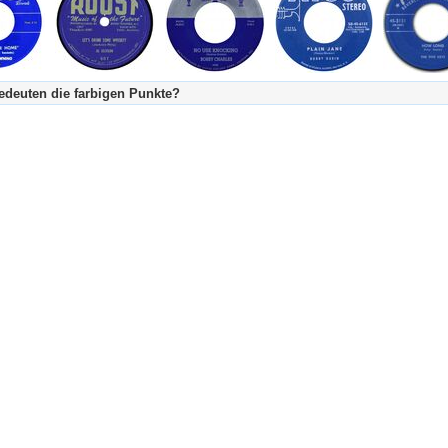
deuten die farbigen Punkte?
's Tageskalender:
urzgeschichte
fachlich bestimmt spannend, nicht verpassen!
Stundenbeitrag
urzgeschichten oder Stundensendungen in Arbeit
eschreibungstext (beschreibender Text)