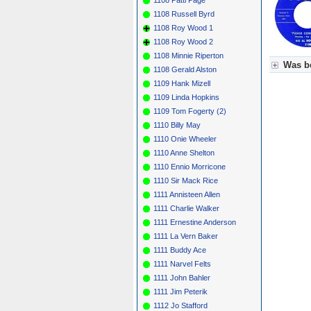
1108 Russell Byrd
1108 Roy Wood 1
1108 Roy Wood 2
1108 Minnie Riperton
Was be
1108 Gerald Alston
1109 Hank Mizell
Für Axel
1109 Linda Hopkins
Grün = K
Grün! = 
1109 Tom Fogerty (2)
Grün+ = 
1110 Billy May
Gelb = K
1110 Onie Wheeler
Blau = B
1110 Anne Shelton
1110 Ennio Morricone
1110 Sir Mack Rice
1111 Annisteen Allen
1111 Charlie Walker
1111 Ernestine Anderson
1111 La Vern Baker
1111 Buddy Ace
1111 Narvel Felts
1111 John Bahler
1111 Jim Peterik
1112 Jo Stafford