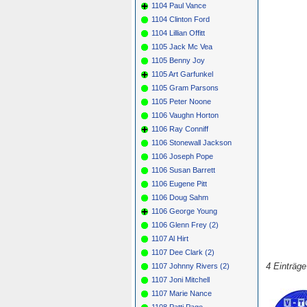
1104 Paul Vance
1104 Clinton Ford
1104 Lillian Offitt
1105 Jack Mc Vea
1105 Benny Joy
1105 Art Garfunkel
1105 Gram Parsons
1105 Peter Noone
1106 Vaughn Horton
1106 Ray Conniff
1106 Stonewall Jackson
1106 Joseph Pope
1106 Susan Barrett
1106 Eugene Pitt
1106 Doug Sahm
1106 George Young
1106 Glenn Frey (2)
1107 Al Hirt
1107 Dee Clark (2)
4 Einträg
1107 Johnny Rivers (2)
1107 Joni Mitchell
1107 Marie Nance
1108 Patti Page