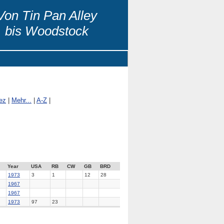
Von Tin Pan Alley
bis Woodstock
ez
|
Mehr...
|
A-Z
|
Year
USA
RB
CW
GB
BRD
1973
3
1
12
28
1967
1967
1973
97
23