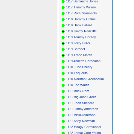
1117 Samantha Jones
1117 Timothy Wilson
1117 Rod Clemments
1118 Dorothy Collins
1118 Hank Ballard
1118 Jimmy Radcliffe
1119 Tommy Dorsey
1119 Jerry Fuller
1119 Baronet
1119 Trade Martin
1119 Annette Hardeman
1120 June Christy
1120 Esquerita
1120 Norman Greenbaum
1120 Joe Walsh
1121 Buck Ram
1121 Big John Greer
1121 Jean Shepard
1121 Jimmy Anderson
1121 Vicki Anderson
1121 Andy Newman
1122 Hoagy Carmichael
1122 Jesse Colin Young