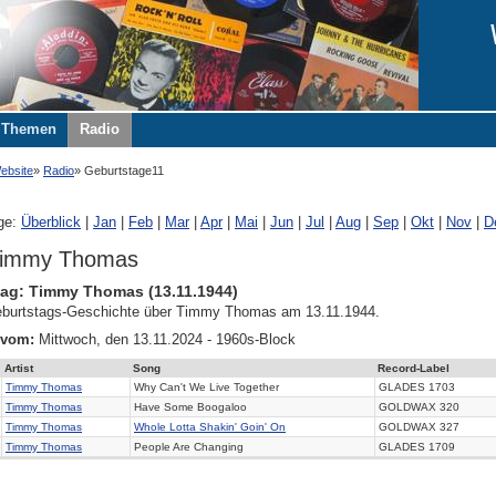
Themen
Radio
ebsite
Radio
Geburtstage11
ge:
Überblick
|
Jan
|
Feb
|
Mar
|
Apr
|
Mai
|
Jun
|
Jul
|
Aug
|
Sep
|
Okt
|
Nov
|
D
Timmy Thomas
ag: Timmy Thomas (13.11.1944)
burtstags-Geschichte über Timmy Thomas am 13.11.1944.
 vom:
Mittwoch, den 13.11.2024 - 1960s-Block
Artist
Song
Record-Label
Timmy Thomas
Why Can't We Live Together
GLADES 1703
Timmy Thomas
Have Some Boogaloo
GOLDWAX 320
Timmy Thomas
Whole Lotta Shakin' Goin' On
GOLDWAX 327
Timmy Thomas
People Are Changing
GLADES 1709