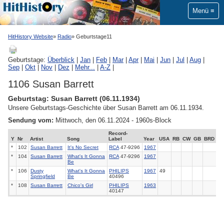
Menü
HitHistory Website
Radio
Geburtstage11
Geburtstage:
Überblick
|
Jan
|
Feb
|
Mar
|
Apr
|
Mai
|
Jun
|
Jul
|
Aug
|
Sep
|
Okt
|
Nov
|
Dez
|
Mehr...
|
A-Z
|
1106 Susan Barrett
Geburtstag: Susan Barrett (06.11.1934)
Unsere Geburtstags-Geschichte über Susan Barrett am 06.11.1934.
Sendung vom:
Mittwoch, den 06.11.2024 - 1960s-Block
Record-
Y
Nr
Artist
Song
Label
Year
USA
RB
CW
GB
BRD
*
102
Susan Barrett
It's No Secret
RCA
47-9296
1967
*
104
Susan Barrett
What's It Gonna
RCA
47-9296
1967
Be
*
106
Dusty
What's It Gonna
PHILIPS
1967
49
Springfield
Be
40496
*
108
Susan Barrett
Chico's Girl
PHILIPS
1963
40147