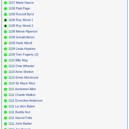
1107 Marie Nance
1108 Patti Page
1108 Russell Byrd
1108 Roy Wood 1
1108 Roy Wood 2
1108 Minnie Riperton
1108 Gerald Alston
1109 Hank Mizell
1109 Linda Hopkins
1109 Tom Fogerty (2)
1110 Billy May
1110 Onie Wheeler
1110 Anne Shelton
1110 Ennio Morricone
1110 Sir Mack Rice
1111 Annisteen Allen
1111 Charlie Walker
1111 Ernestine Anderson
1111 La Vern Baker
1111 Buddy Ace
1111 Narvel Felts
1111 John Bahler