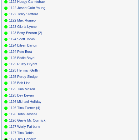
1122 Hoagy Carmichael
1122 Jesse Colin Young
1122 Terry Stafford
1122 Max Romeo
1123 Gloria Lynne
1123 Betty Everett (2)
1124 Scott Joplin
1124 Eileen Barton
1124 Pete Best
1125 Eddie Boyd
1125 Rusty Bryant
1125 Herman Griffin
1125 Percy Sledge
1125 Bob Lind
1125 Tina Mason
1125 Bev Bevan
1126 Michael Holliday
1126 Tina Turner (4)
1126 John Rossall
1126 Gayle Mc Cormick
1127 Werly Fairburn
1127 Tina Robin
1127 Jimi Hendrix