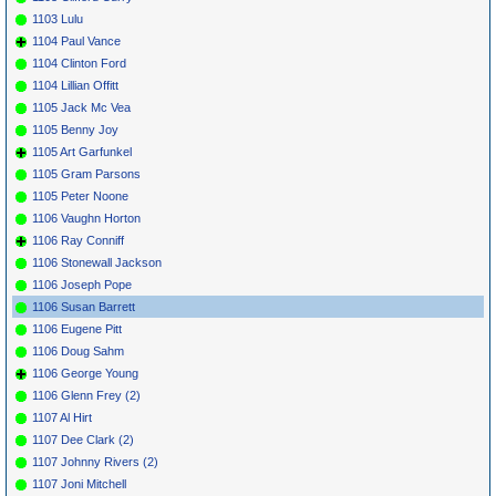
1103 Lulu
1104 Paul Vance
1104 Clinton Ford
1104 Lillian Offitt
1105 Jack Mc Vea
1105 Benny Joy
1105 Art Garfunkel
1105 Gram Parsons
1105 Peter Noone
1106 Vaughn Horton
1106 Ray Conniff
1106 Stonewall Jackson
1106 Joseph Pope
1106 Susan Barrett
1106 Eugene Pitt
1106 Doug Sahm
1106 George Young
1106 Glenn Frey (2)
1107 Al Hirt
1107 Dee Clark (2)
1107 Johnny Rivers (2)
1107 Joni Mitchell