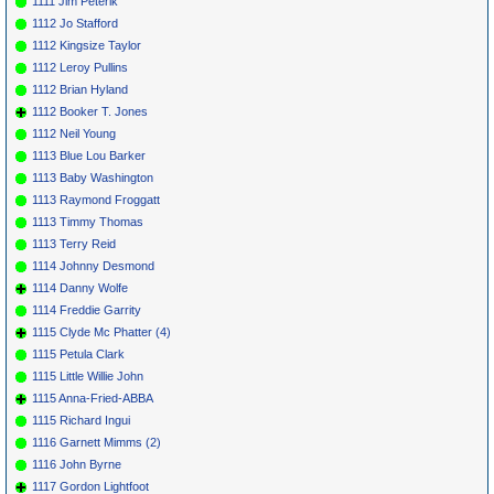
1111 Jim Peterik
1112 Jo Stafford
1112 Kingsize Taylor
1112 Leroy Pullins
1112 Brian Hyland
1112 Booker T. Jones
1112 Neil Young
1113 Blue Lou Barker
1113 Baby Washington
1113 Raymond Froggatt
1113 Timmy Thomas
1113 Terry Reid
1114 Johnny Desmond
1114 Danny Wolfe
1114 Freddie Garrity
1115 Clyde Mc Phatter (4)
1115 Petula Clark
1115 Little Willie John
1115 Anna-Fried-ABBA
1115 Richard Ingui
1116 Garnett Mimms (2)
1116 John Byrne
1117 Gordon Lightfoot