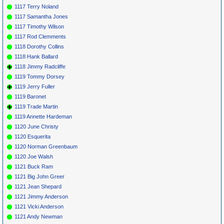
1117 Terry Noland
1117 Samantha Jones
1117 Timothy Wilson
1117 Rod Clemments
1118 Dorothy Collins
1118 Hank Ballard
1118 Jimmy Radcliffe
1119 Tommy Dorsey
1119 Jerry Fuller
1119 Baronet
1119 Trade Martin
1119 Annette Hardeman
1120 June Christy
1120 Esquerita
1120 Norman Greenbaum
1120 Joe Walsh
1121 Buck Ram
1121 Big John Greer
1121 Jean Shepard
1121 Jimmy Anderson
1121 Vicki Anderson
1121 Andy Newman