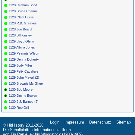
1128 Graham Bond
1128 Bruce Channel
1128 Clem Curtis
1128 R.B. Greaves
1128 Joe Beard
1128 Bill Kinsley
1129 Lloyd Glenn
1129 Albina Jones
1129 Peanuts Wilson
1129 Denny Doherty
1129 Jody Miller
1129 Felix Cavaliere
1129 John Mayall (2)
1130 Brownie Mc Ghee
1130 Bob Moore
1130 Jimmy Bowen
1130 J.J. Barnes (2)
1130 Rob Grill
Login
Impressum
Datenschutz
Sitemap
Navigation
© HitHistory 2011-2026
überspringen
Die Schallplatten-Informationsplattform
von Tin Pan Alley bis Woodstock (1900-1969)