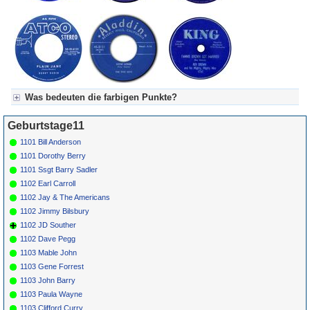
Was bedeuten die farbigen Punkte?
Für Axel's Tageskalender:
Geburtstage11
Grün = Kurzgeschichte
Grün! = fachlich bestimmt spannend, nicht verpassen!
1101 Bill Anderson
Grün+ = Stundenbeitrag
1101 Dorothy Berry
Gelb = Kurzgeschichten oder Stundensendungen in Arbeit
1101 Ssgt Barry Sadler
Blau = Beschreibungstext (beschreibender Text)
1102 Earl Carroll
1102 Jay & The Americans
1102 Jimmy Bilsbury
1102 JD Souther
1102 Dave Pegg
1103 Mable John
1103 Gene Forrest
1103 John Barry
1103 Paula Wayne
1103 Clifford Curry