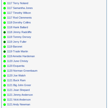
1117 Terry Noland
1117 Samantha Jones
1117 Timothy Wilson
1117 Rod Clemments
1118 Dorothy Collins
1118 Hank Ballard
1118 Jimmy Radcliffe
1119 Tommy Dorsey
1119 Jerry Fuller
1119 Baronet
1119 Trade Martin
1119 Annette Hardeman
1120 June Christy
1120 Esquerita
1120 Norman Greenbaum
1120 Joe Walsh
1121 Buck Ram
1121 Big John Greer
1121 Jean Shepard
1121 Jimmy Anderson
1121 Vicki Anderson
1121 Andy Newman