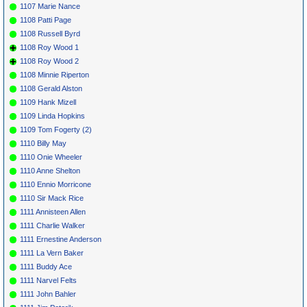
1107 Marie Nance
1108 Patti Page
1108 Russell Byrd
1108 Roy Wood 1
1108 Roy Wood 2
1108 Minnie Riperton
1108 Gerald Alston
1109 Hank Mizell
1109 Linda Hopkins
1109 Tom Fogerty (2)
1110 Billy May
1110 Onie Wheeler
1110 Anne Shelton
1110 Ennio Morricone
1110 Sir Mack Rice
1111 Annisteen Allen
1111 Charlie Walker
1111 Ernestine Anderson
1111 La Vern Baker
1111 Buddy Ace
1111 Narvel Felts
1111 John Bahler