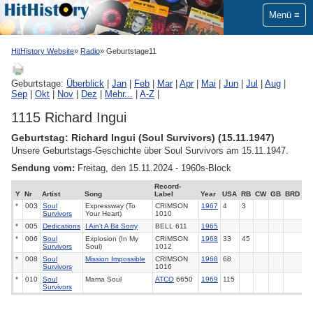
Menü
HitHistory Website
Radio
Geburtstage11
Geburtstage:
Überblick
|
Jan
|
Feb
|
Mar
|
Apr
|
Mai
|
Jun
|
Jul
|
Aug
|
Sep
|
Okt
|
Nov
|
Dez
|
Mehr...
|
A-Z
|
1115 Richard Ingui
Geburtstag: Richard Ingui (Soul Survivors) (15.11.1947)
Unsere Geburtstags-Geschichte über Soul Survivors am 15.11.1947.
Sendung vom:
Freitag, den 15.11.2024 - 1960s-Block
Record-
Y
Nr
Artist
Song
Label
Year
USA
RB
CW
GB
BRD
*
003
Soul
Expressway (To
CRIMSON
1967
4
3
Survivors
Your Heart)
1010
*
005
Dedications
I Ain't A Bit Sorry
BELL 611
1965
*
006
Soul
Explosion (In My
CRIMSON
1968
33
45
Survivors
Soul)
1012
*
008
Soul
Mission Impossible
CRIMSON
1968
68
Survivors
1016
*
010
Soul
Mama Soul
ATCO
6650
1969
115
Survivors