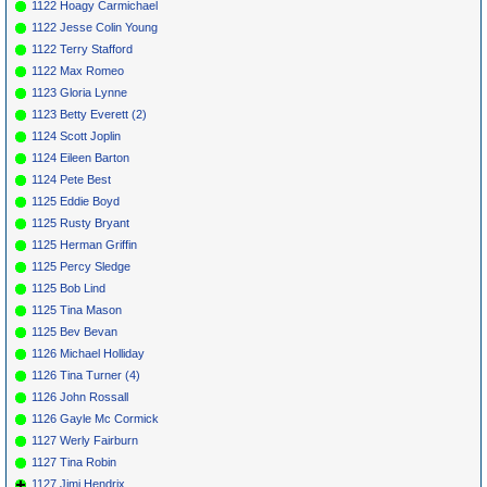
1122 Hoagy Carmichael
1122 Jesse Colin Young
1122 Terry Stafford
1122 Max Romeo
1123 Gloria Lynne
1123 Betty Everett (2)
1124 Scott Joplin
1124 Eileen Barton
1124 Pete Best
1125 Eddie Boyd
1125 Rusty Bryant
1125 Herman Griffin
1125 Percy Sledge
1125 Bob Lind
1125 Tina Mason
1125 Bev Bevan
1126 Michael Holliday
1126 Tina Turner (4)
1126 John Rossall
1126 Gayle Mc Cormick
1127 Werly Fairburn
1127 Tina Robin
1127 Jimi Hendrix