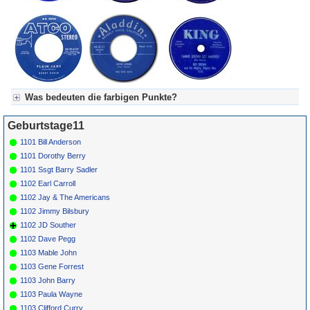
Was bedeuten die farbigen Punkte?
Für Axel's Tageskalender:
Geburtstage11
Grün = Kurzgeschichte
Grün! = fachlich bestimmt spannend, nicht verpassen!
1101 Bill Anderson
Grün+ = Stundenbeitrag
1101 Dorothy Berry
Gelb = Kurzgeschichten oder Stundensendungen in Arbeit
1101 Ssgt Barry Sadler
Blau = Beschreibungstext (beschreibender Text)
1102 Earl Carroll
1102 Jay & The Americans
1102 Jimmy Bilsbury
1102 JD Souther
1102 Dave Pegg
1103 Mable John
1103 Gene Forrest
1103 John Barry
1103 Paula Wayne
1103 Clifford Curry