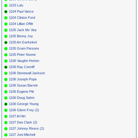
1103 Lulu
1104 Paul Vance
1104 Clinton Ford
1104 Lillian Offitt
1105 Jack Mc Vea
1105 Benny Joy
1105 Art Garfunkel
1105 Gram Parsons
1105 Peter Noone
1106 Vaughn Horton
1106 Ray Conniff
1106 Stonewall Jackson
1106 Joseph Pope
1106 Susan Barrett
1106 Eugene Pitt
1106 Doug Sahm
1106 George Young
1106 Glenn Frey (2)
1107 Al Hirt
1107 Dee Clark (2)
1107 Johnny Rivers (2)
1107 Joni Mitchell