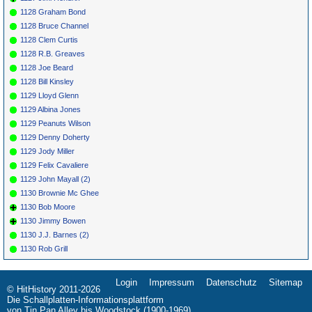
1128 Graham Bond
1128 Bruce Channel
1128 Clem Curtis
1128 R.B. Greaves
1128 Joe Beard
1128 Bill Kinsley
1129 Lloyd Glenn
1129 Albina Jones
1129 Peanuts Wilson
1129 Denny Doherty
1129 Jody Miller
1129 Felix Cavaliere
1129 John Mayall (2)
1130 Brownie Mc Ghee
1130 Bob Moore
1130 Jimmy Bowen
1130 J.J. Barnes (2)
1130 Rob Grill
Login
Impressum
Datenschutz
Sitemap
Navigation
© HitHistory 2011-2026
überspringen
Die Schallplatten-Informationsplattform
von Tin Pan Alley bis Woodstock (1900-1969)