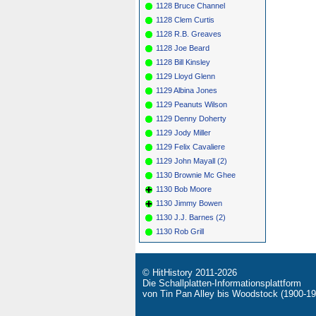
1128 Bruce Channel
1128 Clem Curtis
1128 R.B. Greaves
1128 Joe Beard
1128 Bill Kinsley
1129 Lloyd Glenn
1129 Albina Jones
1129 Peanuts Wilson
1129 Denny Doherty
1129 Jody Miller
1129 Felix Cavaliere
1129 John Mayall (2)
1130 Brownie Mc Ghee
1130 Bob Moore
1130 Jimmy Bowen
1130 J.J. Barnes (2)
1130 Rob Grill
© HitHistory 2011-2026
Die Schallplatten-Informationsplattform
von Tin Pan Alley bis Woodstock (1900-19