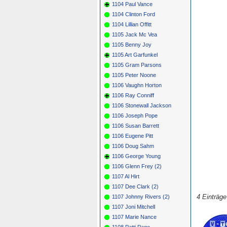
1104 Paul Vance
1104 Clinton Ford
1104 Lillian Offitt
1105 Jack Mc Vea
1105 Benny Joy
1105 Art Garfunkel
1105 Gram Parsons
1105 Peter Noone
1106 Vaughn Horton
1106 Ray Conniff
1106 Stonewall Jackson
1106 Joseph Pope
1106 Susan Barrett
1106 Eugene Pitt
1106 Doug Sahm
1106 George Young
1106 Glenn Frey (2)
1107 Al Hirt
1107 Dee Clark (2)
4 Einträg
1107 Johnny Rivers (2)
1107 Joni Mitchell
1107 Marie Nance
1108 Patti Page