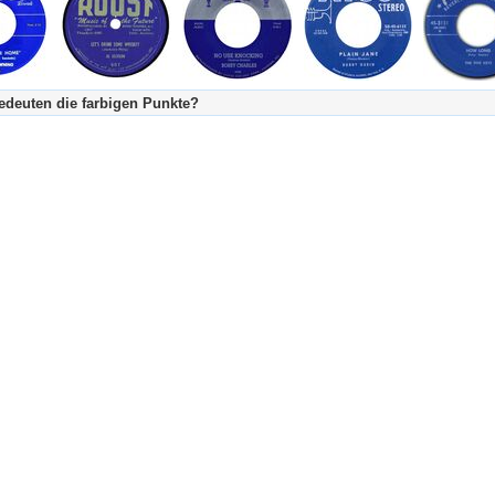
deuten die farbigen Punkte?
's Tageskalender:
urzgeschichte
fachlich bestimmt spannend, nicht verpassen!
Stundenbeitrag
urzgeschichten oder Stundensendungen in Arbeit
eschreibungstext (beschreibender Text)