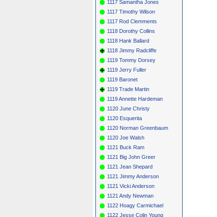
1117 Samantha Jones
1117 Timothy Wilson
1117 Rod Clemments
1118 Dorothy Collins
1118 Hank Ballard
1118 Jimmy Radcliffe
1119 Tommy Dorsey
1119 Jerry Fuller
1119 Baronet
1119 Trade Martin
1119 Annette Hardeman
1120 June Christy
1120 Esquerita
1120 Norman Greenbaum
1120 Joe Walsh
1121 Buck Ram
1121 Big John Greer
1121 Jean Shepard
1121 Jimmy Anderson
1121 Vicki Anderson
1121 Andy Newman
1122 Hoagy Carmichael
1122 Jesse Colin Young