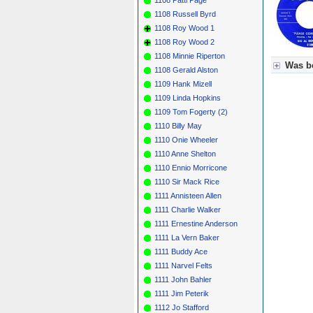
1108 Russell Byrd
1108 Roy Wood 1
1108 Roy Wood 2
1108 Minnie Riperton
Was be
1108 Gerald Alston
1109 Hank Mizell
Für Axel
1109 Linda Hopkins
Grün = K
Grün! = 
1109 Tom Fogerty (2)
Grün+ = 
1110 Billy May
Gelb = K
1110 Onie Wheeler
Blau = B
1110 Anne Shelton
1110 Ennio Morricone
1110 Sir Mack Rice
1111 Annisteen Allen
1111 Charlie Walker
1111 Ernestine Anderson
1111 La Vern Baker
1111 Buddy Ace
1111 Narvel Felts
1111 John Bahler
1111 Jim Peterik
1112 Jo Stafford