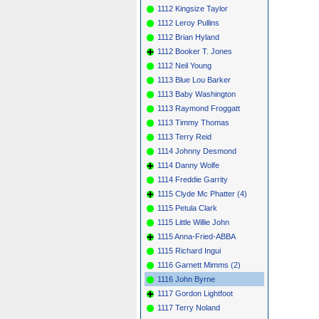
1112 Kingsize Taylor
1112 Leroy Pullins
1112 Brian Hyland
1112 Booker T. Jones
1112 Neil Young
1113 Blue Lou Barker
1113 Baby Washington
1113 Raymond Froggatt
1113 Timmy Thomas
1113 Terry Reid
1114 Johnny Desmond
1114 Danny Wolfe
1114 Freddie Garrity
1115 Clyde Mc Phatter (4)
1115 Petula Clark
1115 Little Willie John
1115 Anna-Fried-ABBA
1115 Richard Ingui
1116 Garnett Mimms (2)
1116 John Byrne
1117 Gordon Lightfoot
1117 Terry Noland