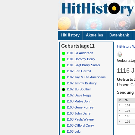
Navigation
HitHistory
Aktuelles
Datenbank
überspringen
Geburtstage11
HitHistory W
1101 Bill Anderson
1101 Dorothy Berry
Geburtsta
1101 Ssgt Barry Sadler
1116 J
1102 Earl Carroll
1102 Jay & The Americans
Geburtst
1102 Jimmy Bilsbury
Unsere Ge
1102 JD Souther
Sendung
1102 Dave Pegg
Y
Nr
1103 Mable John
*
102
1103 Gene Forrest
*
104
1103 John Barry
*
105
1103 Paula Wayne
*
107
1103 Clifford Curry
1103 Lulu