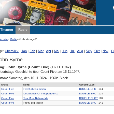
Themen
Radio
ebsite
Radio
Geburtstage11
ge:
Überblick
|
Jan
|
Feb
|
Mar
|
Apr
|
Mai
|
Jun
|
Jul
|
Aug
|
Sep
|
Okt
|
Nov
|
D
ohn Byrne
ag: John Byrne (Count Five) (16.11.1947)
burtstags-Geschichte über Count Five am 16.11.1947.
 vom:
Samstag, den 16.11.2024 - 1960s-Block
Artist
Song
Record-Label
Count Five
Psychotic Reaction
DOUBLE SHOT
104
Count Five
Declaration Of Independence
DOUBLE SHOT
125
Count Five
You Must Believe Me
DOUBLE SHOT
110
Count Five
Pretty Big Mouth
DOUBLE SHOT
141