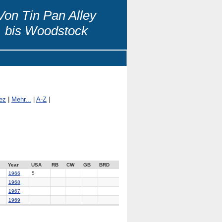
Von Tin Pan Alley
bis Woodstock
ez
|
Mehr...
|
A-Z
|
Year
USA
RB
CW
GB
BRD
1966
5
1968
1967
1969