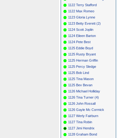
1122 Terry Stafford
1122 Max Romeo
1123 Gloria Lynne
1123 Betty Everett (2)
1124 Scott Joplin
1124 Eileen Barton
1124 Pete Best
1125 Eddie Boyd
1125 Rusty Bryant
1125 Herman Griffin
1125 Percy Sledge
1125 Bob Lind
1125 Tina Mason
1125 Bev Bevan
1126 Michael Holliday
1126 Tina Turner (4)
1126 John Rossall
1126 Gayle Mc Cormick
1127 Werly Fairburn
1127 Tina Robin
1127 Jimi Hendrix
1128 Graham Bond