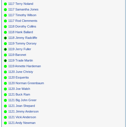
1117 Terry Noland
1117 Samantha Jones
1117 Timothy Wilson
1117 Rod Clemments
1118 Dorothy Collins
1118 Hank Ballard
1118 Jimmy Radcliffe
1119 Tommy Dorsey
1119 Jerry Fuller
1119 Baronet
1119 Trade Martin
1119 Annette Hardeman
1120 June Christy
1120 Esquerita
1120 Norman Greenbaum
1120 Joe Walsh
1121 Buck Ram
1121 Big John Greer
1121 Jean Shepard
1121 Jimmy Anderson
1121 Vicki Anderson
1121 Andy Newman