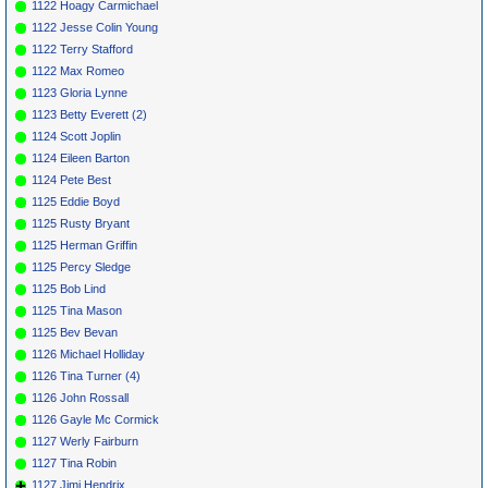
1122 Hoagy Carmichael
1122 Jesse Colin Young
1122 Terry Stafford
1122 Max Romeo
1123 Gloria Lynne
1123 Betty Everett (2)
1124 Scott Joplin
1124 Eileen Barton
1124 Pete Best
1125 Eddie Boyd
1125 Rusty Bryant
1125 Herman Griffin
1125 Percy Sledge
1125 Bob Lind
1125 Tina Mason
1125 Bev Bevan
1126 Michael Holliday
1126 Tina Turner (4)
1126 John Rossall
1126 Gayle Mc Cormick
1127 Werly Fairburn
1127 Tina Robin
1127 Jimi Hendrix