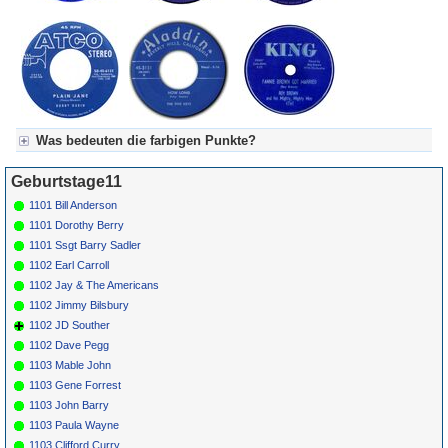
Was bedeuten die farbigen Punkte?
Für Axel's Tageskalender:
Geburtstage11
Grün = Kurzgeschichte
Grün! = fachlich bestimmt spannend, nicht verpassen!
1101 Bill Anderson
Grün+ = Stundenbeitrag
1101 Dorothy Berry
Gelb = Kurzgeschichten oder Stundensendungen in Arbeit
1101 Ssgt Barry Sadler
Blau = Beschreibungstext (beschreibender Text)
1102 Earl Carroll
1102 Jay & The Americans
1102 Jimmy Bilsbury
1102 JD Souther
1102 Dave Pegg
1103 Mable John
1103 Gene Forrest
1103 John Barry
1103 Paula Wayne
1103 Clifford Curry