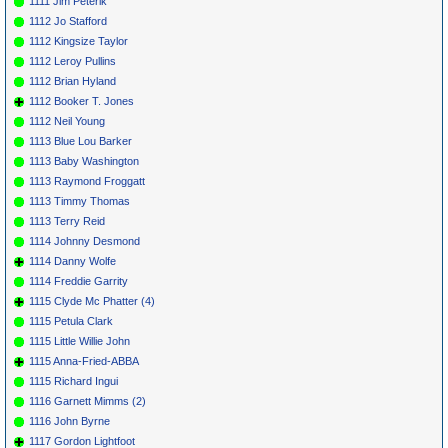
1111 Jim Peterik
1112 Jo Stafford
1112 Kingsize Taylor
1112 Leroy Pullins
1112 Brian Hyland
1112 Booker T. Jones
1112 Neil Young
1113 Blue Lou Barker
1113 Baby Washington
1113 Raymond Froggatt
1113 Timmy Thomas
1113 Terry Reid
1114 Johnny Desmond
1114 Danny Wolfe
1114 Freddie Garrity
1115 Clyde Mc Phatter (4)
1115 Petula Clark
1115 Little Willie John
1115 Anna-Fried-ABBA
1115 Richard Ingui
1116 Garnett Mimms (2)
1116 John Byrne
1117 Gordon Lightfoot