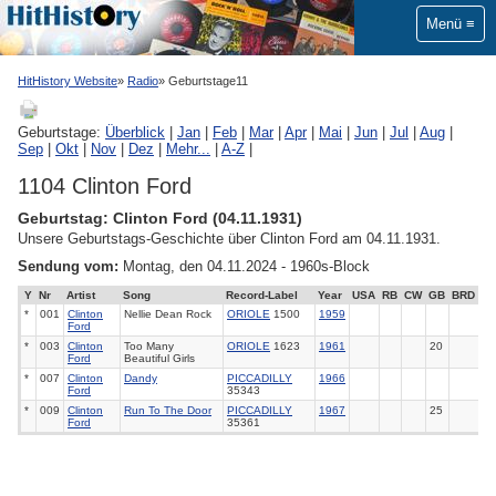
Menü
HitHistory Website
Radio
Geburtstage11
Geburtstage:
Überblick
|
Jan
|
Feb
|
Mar
|
Apr
|
Mai
|
Jun
|
Jul
|
Aug
|
Sep
|
Okt
|
Nov
|
Dez
|
Mehr...
|
A-Z
|
1104 Clinton Ford
Geburtstag: Clinton Ford (04.11.1931)
Unsere Geburtstags-Geschichte über Clinton Ford am 04.11.1931.
Sendung vom:
Montag, den 04.11.2024 - 1960s-Block
Y
Nr
Artist
Song
Record-Label
Year
USA
RB
CW
GB
BRD
*
001
Clinton
Nellie Dean Rock
ORIOLE
1500
1959
Ford
*
003
Clinton
Too Many
ORIOLE
1623
1961
20
Ford
Beautiful Girls
*
007
Clinton
Dandy
PICCADILLY
1966
Ford
35343
*
009
Clinton
Run To The Door
PICCADILLY
1967
25
Ford
35361