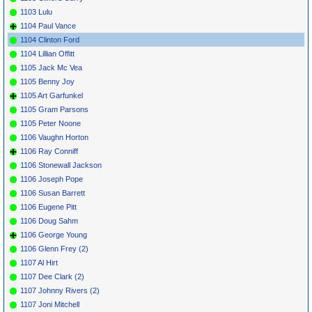
1103 Lulu
1104 Paul Vance
1104 Clinton Ford
1104 Lillian Offitt
1105 Jack Mc Vea
1105 Benny Joy
1105 Art Garfunkel
1105 Gram Parsons
1105 Peter Noone
1106 Vaughn Horton
1106 Ray Conniff
1106 Stonewall Jackson
1106 Joseph Pope
1106 Susan Barrett
1106 Eugene Pitt
1106 Doug Sahm
1106 George Young
1106 Glenn Frey (2)
1107 Al Hirt
1107 Dee Clark (2)
1107 Johnny Rivers (2)
1107 Joni Mitchell