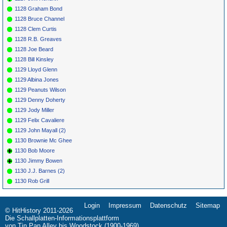
1128 Graham Bond
1128 Bruce Channel
1128 Clem Curtis
1128 R.B. Greaves
1128 Joe Beard
1128 Bill Kinsley
1129 Lloyd Glenn
1129 Albina Jones
1129 Peanuts Wilson
1129 Denny Doherty
1129 Jody Miller
1129 Felix Cavaliere
1129 John Mayall (2)
1130 Brownie Mc Ghee
1130 Bob Moore
1130 Jimmy Bowen
1130 J.J. Barnes (2)
1130 Rob Grill
Login
Impressum
Datenschutz
Sitemap
Navigation
© HitHistory 2011-2026
überspringen
Die Schallplatten-Informationsplattform
von Tin Pan Alley bis Woodstock (1900-1969)