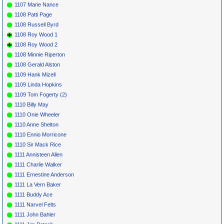
1107 Marie Nance
1108 Patti Page
1108 Russell Byrd
1108 Roy Wood 1
1108 Roy Wood 2
1108 Minnie Riperton
1108 Gerald Alston
1109 Hank Mizell
1109 Linda Hopkins
1109 Tom Fogerty (2)
1110 Billy May
1110 Onie Wheeler
1110 Anne Shelton
1110 Ennio Morricone
1110 Sir Mack Rice
1111 Annisteen Allen
1111 Charlie Walker
1111 Ernestine Anderson
1111 La Vern Baker
1111 Buddy Ace
1111 Narvel Felts
1111 John Bahler