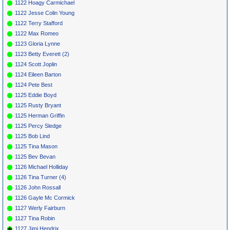
1122 Hoagy Carmichael
1122 Jesse Colin Young
1122 Terry Stafford
1122 Max Romeo
1123 Gloria Lynne
1123 Betty Everett (2)
1124 Scott Joplin
1124 Eileen Barton
1124 Pete Best
1125 Eddie Boyd
1125 Rusty Bryant
1125 Herman Griffin
1125 Percy Sledge
1125 Bob Lind
1125 Tina Mason
1125 Bev Bevan
1126 Michael Holliday
1126 Tina Turner (4)
1126 John Rossall
1126 Gayle Mc Cormick
1127 Werly Fairburn
1127 Tina Robin
1127 Jimi Hendrix