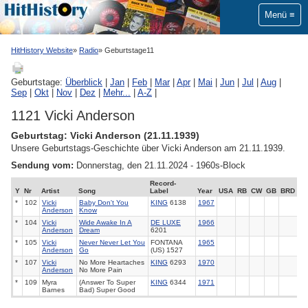
Menü
HitHistory Website
Radio
Geburtstage11
Geburtstage:
Überblick
|
Jan
|
Feb
|
Mar
|
Apr
|
Mai
|
Jun
|
Jul
|
Aug
|
Sep
|
Okt
|
Nov
|
Dez
|
Mehr...
|
A-Z
|
1121 Vicki Anderson
Geburtstag: Vicki Anderson (21.11.1939)
Unsere Geburtstags-Geschichte über Vicki Anderson am 21.11.1939.
Sendung vom:
Donnerstag, den 21.11.2024 - 1960s-Block
Record-
Y
Nr
Artist
Song
Label
Year
USA
RB
CW
GB
BRD
*
102
Vicki
Baby Don't You
KING
6138
1967
Anderson
Know
*
104
Vicki
Wide Awake In A
DE LUXE
1966
Anderson
Dream
6201
*
105
Vicki
Never Never Let You
FONTANA
1965
Anderson
Go
(US) 1527
*
107
Vicki
No More Heartaches
KING
6293
1970
Anderson
No More Pain
*
109
Myra
(Answer To Super
KING
6344
1971
Barnes
Bad) Super Good