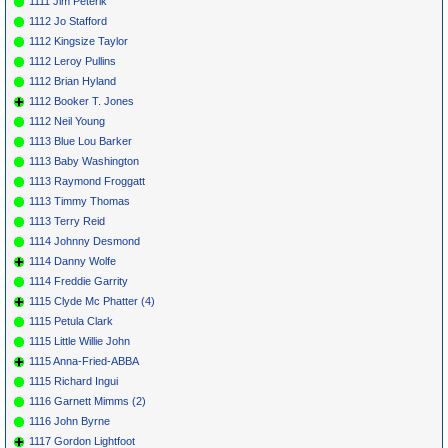
1111 Jim Peterik
1112 Jo Stafford
1112 Kingsize Taylor
1112 Leroy Pullins
1112 Brian Hyland
1112 Booker T. Jones
1112 Neil Young
1113 Blue Lou Barker
1113 Baby Washington
1113 Raymond Froggatt
1113 Timmy Thomas
1113 Terry Reid
1114 Johnny Desmond
1114 Danny Wolfe
1114 Freddie Garrity
1115 Clyde Mc Phatter (4)
1115 Petula Clark
1115 Little Willie John
1115 Anna-Fried-ABBA
1115 Richard Ingui
1116 Garnett Mimms (2)
1116 John Byrne
1117 Gordon Lightfoot