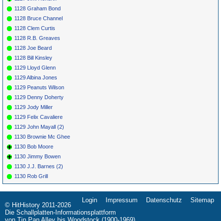
1128 Graham Bond
1128 Bruce Channel
1128 Clem Curtis
1128 R.B. Greaves
1128 Joe Beard
1128 Bill Kinsley
1129 Lloyd Glenn
1129 Albina Jones
1129 Peanuts Wilson
1129 Denny Doherty
1129 Jody Miller
1129 Felix Cavaliere
1129 John Mayall (2)
1130 Brownie Mc Ghee
1130 Bob Moore
1130 Jimmy Bowen
1130 J.J. Barnes (2)
1130 Rob Grill
Login
Impressum
Datenschutz
Sitemap
Navigation
© HitHistory 2011-2026
überspringen
Die Schallplatten-Informationsplattform
von Tin Pan Alley bis Woodstock (1900-1969)