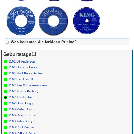
Was bedeuten die farbigen Punkte?
Für Axel's Tageskalender:
Geburtstage11
Grün = Kurzgeschichte
Grün! = fachlich bestimmt spannend, nicht verpassen!
1101 Bill Anderson
Grün+ = Stundenbeitrag
1101 Dorothy Berry
Gelb = Kurzgeschichten oder Stundensendungen in Arbeit
1101 Ssgt Barry Sadler
Blau = Beschreibungstext (beschreibender Text)
1102 Earl Carroll
1102 Jay & The Americans
1102 Jimmy Bilsbury
1102 JD Souther
1102 Dave Pegg
1103 Mable John
1103 Gene Forrest
1103 John Barry
1103 Paula Wayne
1103 Clifford Curry