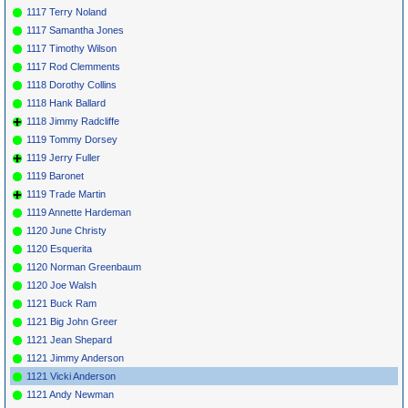
1117 Terry Noland
1117 Samantha Jones
1117 Timothy Wilson
1117 Rod Clemments
1118 Dorothy Collins
1118 Hank Ballard
1118 Jimmy Radcliffe
1119 Tommy Dorsey
1119 Jerry Fuller
1119 Baronet
1119 Trade Martin
1119 Annette Hardeman
1120 June Christy
1120 Esquerita
1120 Norman Greenbaum
1120 Joe Walsh
1121 Buck Ram
1121 Big John Greer
1121 Jean Shepard
1121 Jimmy Anderson
1121 Vicki Anderson
1121 Andy Newman