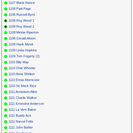
1107 Marie Nance
1108 Patti Page
1108 Russell Byrd
1108 Roy Wood 1
1108 Roy Wood 2
1108 Minnie Riperton
1108 Gerald Alston
1109 Hank Mizell
1109 Linda Hopkins
1109 Tom Fogerty (2)
1110 Billy May
1110 Onie Wheeler
1110 Anne Shelton
1110 Ennio Morricone
1110 Sir Mack Rice
1111 Annisteen Allen
1111 Charlie Walker
1111 Ernestine Anderson
1111 La Vern Baker
1111 Buddy Ace
1111 Narvel Felts
1111 John Bahler