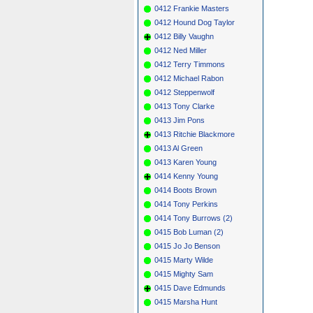
0412 Frankie Masters
0412 Hound Dog Taylor
0412 Billy Vaughn
0412 Ned Miller
0412 Terry Timmons
0412 Michael Rabon
0412 Steppenwolf
0413 Tony Clarke
0413 Jim Pons
0413 Ritchie Blackmore
0413 Al Green
0413 Karen Young
0414 Kenny Young
0414 Boots Brown
0414 Tony Perkins
0414 Tony Burrows (2)
0415 Bob Luman (2)
0415 Jo Jo Benson
0415 Marty Wilde
0415 Mighty Sam
0415 Dave Edmunds
0415 Marsha Hunt