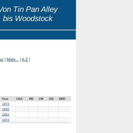
Von Tin Pan Alley
bis Woodstock
ez
|
Mehr...
|
A-Z
|
Year
USA
RB
CW
GB
BRD
1973
1945
1964
1974