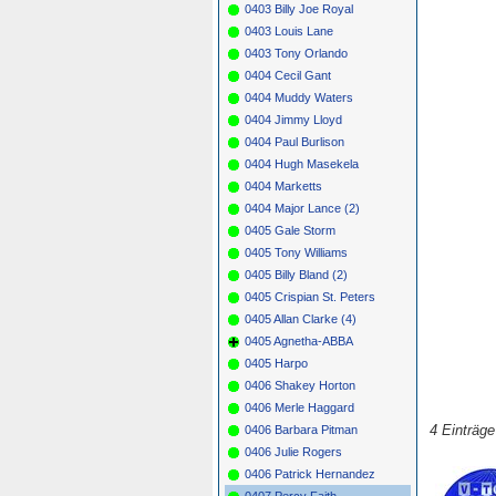
0403 Billy Joe Royal
0403 Louis Lane
0403 Tony Orlando
0404 Cecil Gant
0404 Muddy Waters
0404 Jimmy Lloyd
0404 Paul Burlison
0404 Hugh Masekela
0404 Marketts
0404 Major Lance (2)
0405 Gale Storm
0405 Tony Williams
0405 Billy Bland (2)
0405 Crispian St. Peters
0405 Allan Clarke (4)
0405 Agnetha-ABBA
0405 Harpo
0406 Shakey Horton
0406 Merle Haggard
4 Einträg
0406 Barbara Pitman
0406 Julie Rogers
0406 Patrick Hernandez
0407 Percy Faith