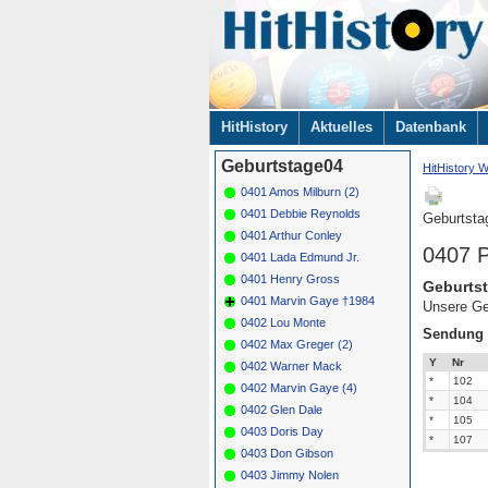
Navigation
HitHistory
Aktuelles
Datenbank
überspringen
Geburtstage04
HitHistory W
0401 Amos Milburn (2)
0401 Debbie Reynolds
Geburtsta
0401 Arthur Conley
0407 P
0401 Lada Edmund Jr.
0401 Henry Gross
Geburtst
0401 Marvin Gaye †1984
Unsere Ge
0402 Lou Monte
Sendung
0402 Max Greger (2)
Y
Nr
0402 Warner Mack
*
102
0402 Marvin Gaye (4)
*
104
0402 Glen Dale
*
105
0403 Doris Day
*
107
0403 Don Gibson
0403 Jimmy Nolen