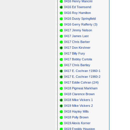
0416 Henry Mancini
0416 Ed Townsend
0416 Roy Hamilton
0416 Dusty Springfield
0416 Gerry Rafferty (3)
0417 Jimmy Nelson
0417 James Last
0417 Chris Barber
0417 Don Kirshner
0417 Billy Fury
0417 Bobby Curtola
0417 Chris Bartley
0417 E. Cochran †1960-1
0417 E. Cochran †1960-2
0417 Eddie Cohran (2/4)
0418 Pigmeat Markham
0418 Clarence Brown
0418 Mike Vickers 1
0419 Mike Vickers 2
0418 Hayley Mills
0418 Polly Brown
0419 Alexis Korner
0419 Freddy Houston