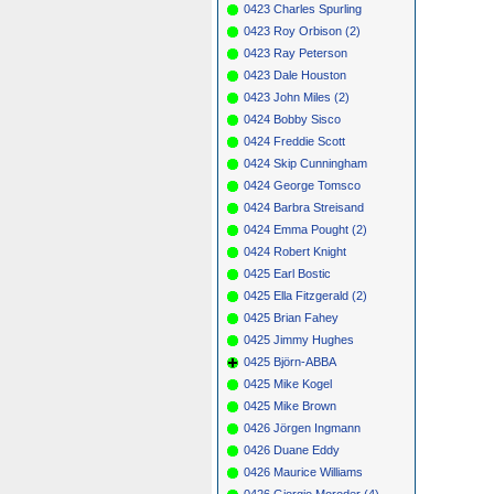
0423 Charles Spurling
0423 Roy Orbison (2)
0423 Ray Peterson
0423 Dale Houston
0423 John Miles (2)
0424 Bobby Sisco
0424 Freddie Scott
0424 Skip Cunningham
0424 George Tomsco
0424 Barbra Streisand
0424 Emma Pought (2)
0424 Robert Knight
0425 Earl Bostic
0425 Ella Fitzgerald (2)
0425 Brian Fahey
0425 Jimmy Hughes
0425 Björn-ABBA
0425 Mike Kogel
0425 Mike Brown
0426 Jörgen Ingmann
0426 Duane Eddy
0426 Maurice Williams
0426 Giorgio Moroder (4)