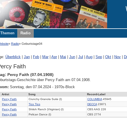
Themen
Radio
ebsite
Radio
Geburtstage04
ge:
Überblick
|
Jan
|
Feb
|
Mar
|
Apr
|
Mai
|
Jun
|
Jul
|
Aug
|
Sep
|
Okt
|
Nov
|
D
ercy Faith
ag: Percy Faith (07.04.1908)
burtstags-Geschichte über Percy Faith am 07.04.1908.
 vom:
Sonntag, den 07.04.2024 - 1970s-Block
Artist
Song
Record-Label
Percy Faith
Crunchy Granola Suite (I)
COLUMBIA
45945
Percy Faith
Tico Tico
DECCA
23871
Percy Faith
Shiloh Ranch (Virginian) (I)
CBS AAG 226
Percy Faith
Pelican Dance (I)
CBS 2774