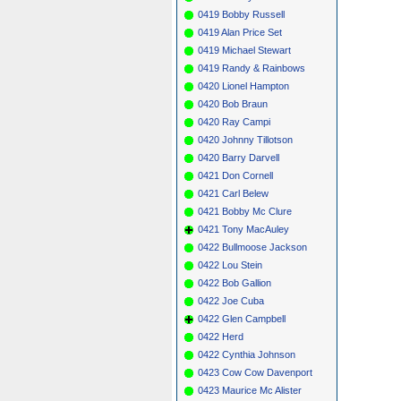
0419 Bobby Russell
0419 Alan Price Set
0419 Michael Stewart
0419 Randy & Rainbows
0420 Lionel Hampton
0420 Bob Braun
0420 Ray Campi
0420 Johnny Tillotson
0420 Barry Darvell
0421 Don Cornell
0421 Carl Belew
0421 Bobby Mc Clure
0421 Tony MacAuley
0422 Bullmoose Jackson
0422 Lou Stein
0422 Bob Gallion
0422 Joe Cuba
0422 Glen Campbell
0422 Herd
0422 Cynthia Johnson
0423 Cow Cow Davenport
0423 Maurice Mc Alister