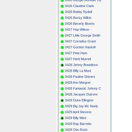
0426 Claudine Clark
0426 Bobby Rydell
0426 Bucky Wilkin
0426 Beverly Bivens
0427 Hop Wilson
0427 Little George Smith
0427 Cornelius Grant
0427 Gordon Haskell
0427 Pete Ham
0427 Herb Murrell
0428 Jimmy Breedlove
0428 Billy La Mont
0428 Pauline Shivers
0428 Ann Margret
0428 Fantastic Johnny C
0428 Jacques Dutronc
0429 Duke Ellington
0429 Big Jay Mc Neely
0429 April Stevens
0429 Billy Mize
0429 Ray Barretto
0429 Otis Rush