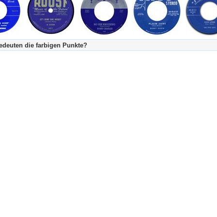
deuten die farbigen Punkte?
's Tageskalender:
urzgeschichte
fachlich bestimmt spannend, nicht verpassen!
Stundenbeitrag
urzgeschichten oder Stundensendungen in Arbeit
eschreibungstext (beschreibender Text)