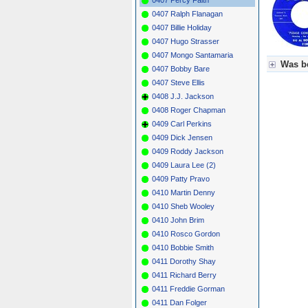
0407 Ralph Flanagan
0407 Billie Holiday
0407 Hugo Strasser
0407 Mongo Santamaria
Was be
0407 Bobby Bare
0407 Steve Ellis
Für Axel
0408 J.J. Jackson
Grün = K
Grün! = 
0408 Roger Chapman
Grün+ = 
0409 Carl Perkins
Gelb = K
0409 Dick Jensen
Blau = B
0409 Roddy Jackson
0409 Laura Lee (2)
0409 Patty Pravo
0410 Martin Denny
0410 Sheb Wooley
0410 John Brim
0410 Rosco Gordon
0410 Bobbie Smith
0411 Dorothy Shay
0411 Richard Berry
0411 Freddie Gorman
0411 Dan Folger